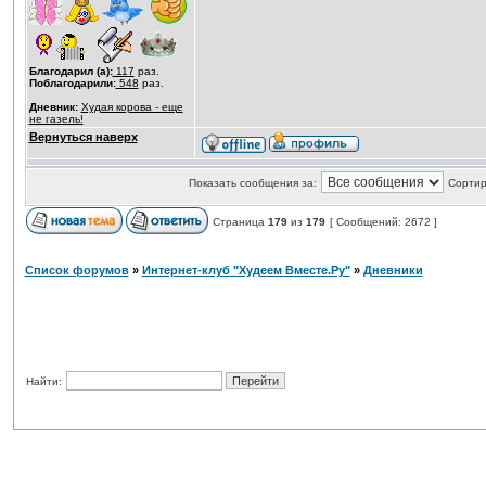
Благодарил (а):
117
раз.
Поблагодарили:
548
раз.
Дневник:
Худая корова - еще
не газель!
Вернуться наверх
Показать сообщения за:
Сортир
Страница
179
из
179
[ Сообщений: 2672 ]
Список форумов
»
Интернет-клуб "Худеем Вместе.Ру"
»
Дневники
Найти: