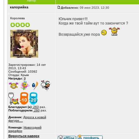
Автор
калорийка
Добавлено:
09 июн 2023, 12:30
Королева
Юльчик привет!!!
Когда же твой тайм аут то закончится ?
Возвращайся,уже пора
Зарегистрирован: 14 окт
2013, 13:43
Сообщений: 10392
Откуда: Крым
Награды:
9
Благодарил (а):
263
раз.
Поблагодарили:
260
раз.
Дневник:
Дорога к новой
фигуре....
Команда:
Новогодний
марафон
Вернуться наверх