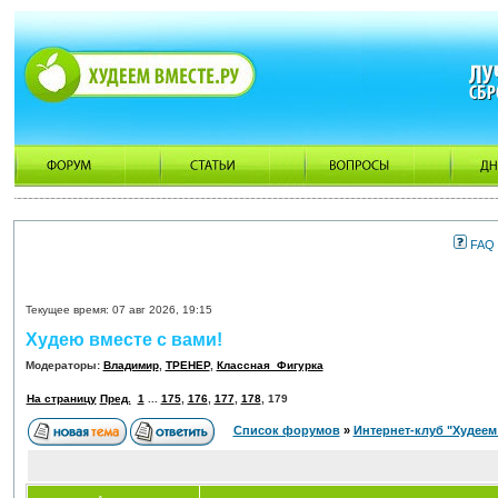
FAQ
Текущее время: 07 авг 2026, 19:15
Худею вместе с вами!
Модераторы:
Владимир
,
ТРЕНЕР
,
Классная_Фигурка
На страницу
Пред.
1
...
175
,
176
,
177
,
178
,
179
Список форумов
»
Интернет-клуб "Худеем