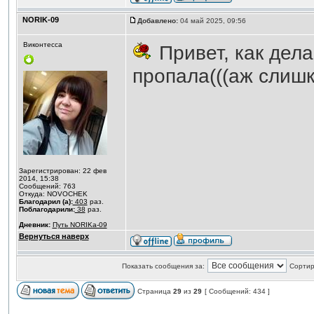
NORIK-09
Добавлено:
04 май 2025, 09:56
Виконтесса
Привет, как дела
пропала(((аж слиш
Зарегистрирован: 22 фев
2014, 15:38
Сообщений: 763
Откуда: NOVOCHEK
Благодарил (а):
403
раз.
Поблагодарили:
38
раз.
Дневник:
Путь NORIKа-09
Вернуться наверх
Показать сообщения за:
Сортир
Страница
29
из
29
[ Сообщений: 434 ]