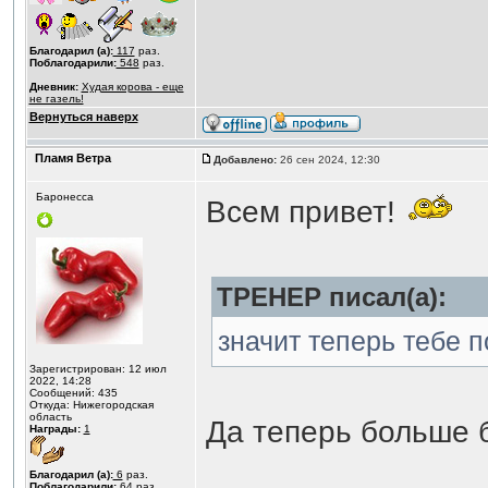
Благодарил (а):
117
раз.
Поблагодарили:
548
раз.
Дневник:
Худая корова - еще
не газель!
Вернуться наверх
Пламя Ветра
Добавлено:
26 сен 2024, 12:30
Баронесса
Всем привет!
ТРЕНЕР писал(а):
значит теперь тебе 
Зарегистрирован: 12 июл
2022, 14:28
Сообщений: 435
Откуда: Нижегородская
область
Да теперь больше б
Награды:
1
Благодарил (а):
6
раз.
Поблагодарили:
64
раз.