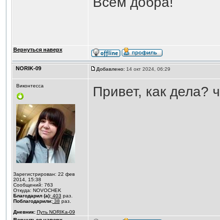
Всем добра!
Вернуться наверх
NORIK-09
Добавлено:
14 окт 2024, 06:29
Виконтесса
Привет, как дела? 
Зарегистрирован: 22 фев
2014, 15:38
Сообщений: 763
Откуда: NOVOCHEK
Благодарил (а):
403
раз.
Поблагодарили:
38
раз.
Дневник:
Путь NORIKа-09