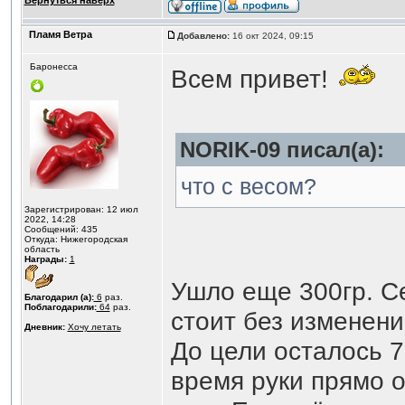
Вернуться наверх
Пламя Ветра
Добавлено:
16 окт 2024, 09:15
Баронесса
Всем привет!
NORIK-09 писал(а):
что с весом?
Зарегистрирован: 12 июл
2022, 14:28
Сообщений: 435
Откуда: Нижегородская
область
Награды:
1
Ушло еще 300гр. Се
Благодарил (а):
6
раз.
Поблагодарили:
64
раз.
стоит без изменени
Дневник:
Хочу летать
До цели осталось 7
время руки прямо 