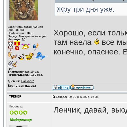
Жру три дня уже.
Зарегистрирован: 02 мар
Хорошо, если толь
2008, 08:53
Сообщений: 6346
Откуда: Минеральные воды
там наела
все мы
Награды:
10
конечно, опаснее.
Благодарил (а):
19
раз.
Поблагодарили:
150
раз.
Дневник:
Поехали!
Вернуться наверх
ТРЕНЕР
Добавлено:
09 янв 2025, 06:34
Королева
Ленчик, давай, выо