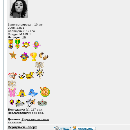
Зарегистрирован: 10 авг
2008, 23:31
Сообщений: 12774
Откуда: MIAMI FL
Награды:
19
Благодарил (а):
117
раз.
Поблагодарили:
548
раз.
Дневник:
Худая корова - еще
не газель!
Вернуться наверх