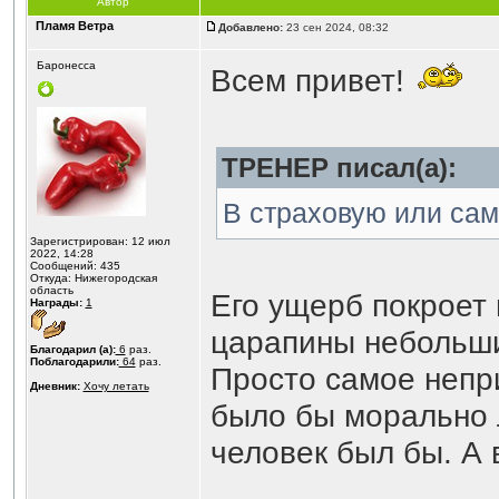
Автор
Пламя Ветра
Добавлено:
23 сен 2024, 08:32
Баронесса
Всем привет!
ТРЕНЕР писал(а):
В страховую или са
Зарегистрирован: 12 июл
2022, 14:28
Сообщений: 435
Откуда: Нижегородская
область
Его ущерб покроет 
Награды:
1
царапины небольши
Благодарил (а):
6
раз.
Поблагодарили:
64
раз.
Просто самое непри
Дневник:
Хочу летать
было бы морально 
человек был бы. А 