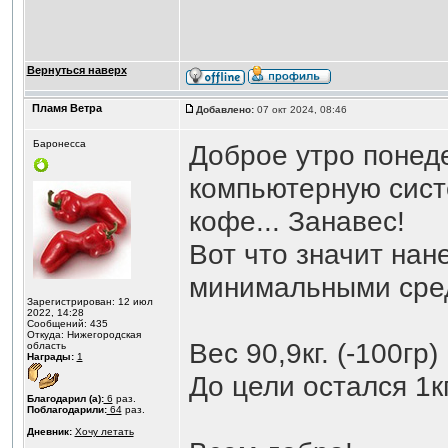
Вернуться наверх
Пламя Ветра
Добавлено:
07 окт 2024, 08:46
Баронесса
Доброе утро понед
компьютерную сист
кофе... Занавес!
Вот что значит на
минимальными сре
Зарегистрирован: 12 июл
2022, 14:28
Сообщений: 435
Откуда: Нижегородская
Вес 90,9кг. (-100гр)
область
Награды:
1
До цели остался 1кг
Благодарил (а):
6
раз.
Поблагодарили:
64
раз.
Дневник:
Хочу летать