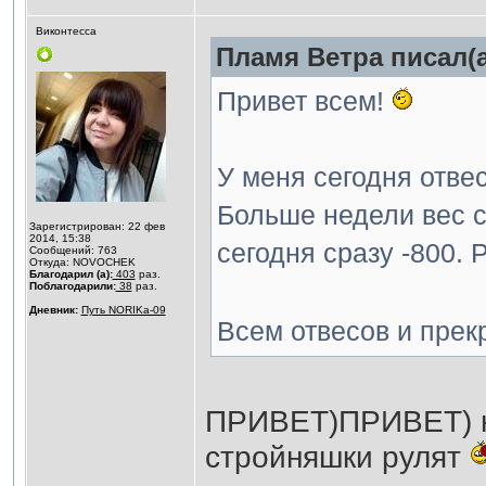
Виконтесса
Пламя Ветра писал(а
Привет всем!
У меня сегодня отве
Больше недели вес с
Зарегистрирован: 22 фев
2014, 15:38
сегодня сразу -800. Р
Сообщений: 763
Откуда: NOVOCHEK
Благодарил (а):
403
раз.
Поблагодарили:
38
раз.
Дневник:
Путь NORIKа-09
Всем отвесов и прек
ПРИВЕТ)ПРИВЕТ) ни
стройняшки рулят