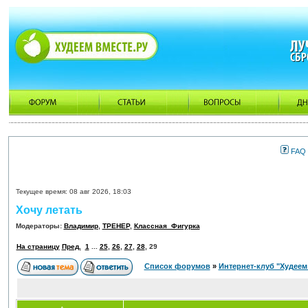
FAQ
Текущее время: 08 авг 2026, 18:03
Хочу летать
Модераторы:
Владимир
,
ТРЕНЕР
,
Классная_Фигурка
На страницу
Пред.
1
...
25
,
26
,
27
,
28
,
29
Список форумов
»
Интернет-клуб "Худеем