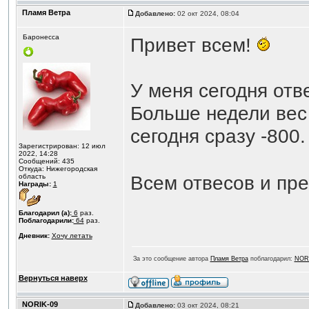
Пламя Ветра
Добавлено:
02 окт 2024, 08:04
Баронесса
Привет всем!
У меня сегодня отв
Больше недели вес 
сегодня сразу -800.
Зарегистрирован: 12 июл
2022, 14:28
Сообщений: 435
Откуда: Нижегородская
Всем отвесов и пре
область
Награды:
1
Благодарил (а):
6
раз.
Поблагодарили:
64
раз.
Дневник:
Хочу летать
За это сообщение автора
Пламя Ветра
поблагодарил:
NORI
Вернуться наверх
NORIK-09
Добавлено:
03 окт 2024, 08:21