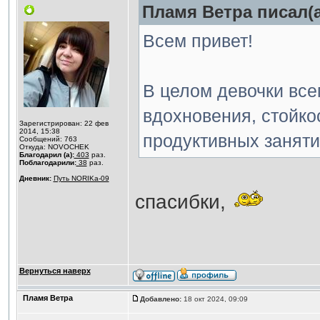
Пламя Ветра писал(а
Всем привет!
В целом девочки все
вдохновения, стойко
Зарегистрирован: 22 фев
2014, 15:38
продуктивных заняти
Сообщений: 763
Откуда: NOVOCHEK
Благодарил (а):
403
раз.
Поблагодарили:
38
раз.
Дневник:
Путь NORIKа-09
спасибки,
Вернуться наверх
Пламя Ветра
Добавлено:
18 окт 2024, 09:09