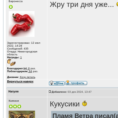
Баронесса
Жру три дня уже...
Зарегистрирован: 12 июл
2022, 14:28
Сообщений: 435
Откуда: Нижегородская
область
Награды:
1
Благодарил (а):
6
раз.
Поблагодарили:
64
раз.
Дневник:
Хочу летать
Вернуться наверх
Натуля
Добавлено:
03 дек 2024, 13:47
Княгиня
Кукусики
Пламя Ветра писал(а