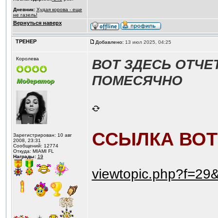
Дневник:
Худая корова - еще
не газель!
Вернуться наверх
ТРЕНЕР
Добавлено:
13 июл 2025, 04:25
Королева
ВОТ ЗДЕСЬ ОТЧЕ
ПОМЕСЯЧНО
ССЫЛКА ВОТ 
Зарегистрирован: 10 авг
2008, 23:31
Сообщений: 12774
Откуда: MIAMI FL
Награды:
19
viewtopic.php?f=29