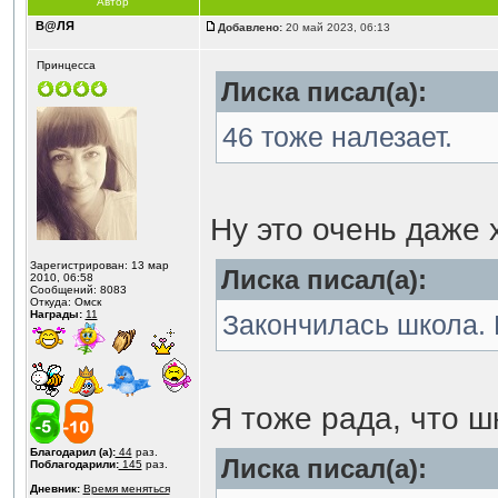
Автор
В@ЛЯ
Добавлено:
20 май 2023, 06:13
Принцесса
Лиска писал(а):
46 тоже налезает.
Ну это очень даже
Зарегистрирован: 13 мар
Лиска писал(а):
2010, 06:58
Сообщений: 8083
Откуда: Омск
Награды:
11
Закончилась школа. 
Я тоже рада, что 
Благодарил (а):
44
раз.
Лиска писал(а):
Поблагодарили:
145
раз.
Дневник:
Время меняться