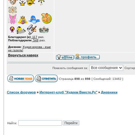
Благодарил (а):
117
раз.
Поблагодарили:
548
раз.
Дневник:
Худая корова - еще
не газель!
Вернуться наверх
Показать сообщения за:
Сортир
Страница
898
из
898
[ Сообщений: 13462 ]
Список форумов
»
Интернет-клуб "Худеем Вместе.Ру"
»
Дневники
Найти: