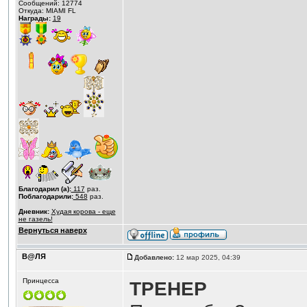
Сообщений: 12774
Откуда: MIAMI FL
Награды:
19
Благодарил (а):
117
раз.
Поблагодарили:
548
раз.
Дневник:
Худая корова - еще
не газель!
Вернуться наверх
В@ЛЯ
Добавлено:
12 мар 2025, 04:39
Принцесса
ТРЕНЕР