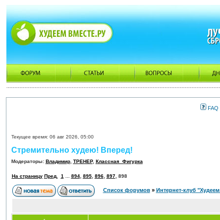
FAQ
Текущее время: 06 авг 2026, 05:00
Стремительно худею! Вперед!
Модераторы:
Владимир
,
ТРЕНЕР
,
Классная_Фигурка
На страницу
Пред.
1
...
894
,
895
,
896
,
897
,
898
Список форумов
»
Интернет-клуб "Худеем