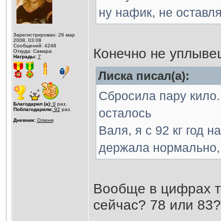
ну нафик, не оставля
Зарегистрирован: 26 мар
2008, 03:08
Сообщений: 4248
Конечно не уплывеш
Откуда: Самара
Награды:
7
Лиска писал(а):
Сбросила пару кило. 
Благодарил (а):
0
раз.
осталось
Поблагодарили:
92
раз.
Дневник:
Олюня
Валя, я с 92 кг год 
держала нормально, 
Вообще в цифрах тв
сейчас? 78 или 83