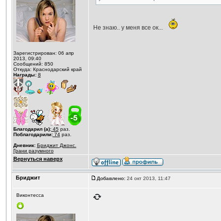
Не знаю.. у меня все ок...
Зарегистрирован: 06 апр
2013, 09:40
Сообщений: 850
Откуда: Краснодарский край
Награды:
8
Благодарил (а):
45
раз.
Поблагодарили:
74
раз.
Дневник:
Бриджит Джонс.
Грани разумного
Вернуться наверх
Бриджит
Добавлено:
24 окт 2013, 11:47
Виконтесса