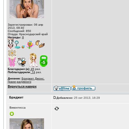
Зарегистрирован: 06 апр
2013, 09:40
Сообщений: 850
Откуда: Краснодарский край
Награды:
8
Благодарил (а):
45
раз.
Поблагодарили:
74
раз.
Дневник:
Бриджит Джонс.
Грани разумного
Вернуться наверх
Бриджит
Добавлено:
25 окт 2013, 16:29
Виконтесса