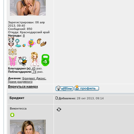
Зарегистрирован: 06 апр
2013, 09:40
Сообщений: 850
Откуда: Краснодарский край
Награды:
8
Благодарил (а):
45
раз.
Поблагодарили:
74
раз.
Дневник:
Бриджит Джонс.
Грани разумного
Вернуться наверх
Бриджит
Добавлено:
28 окт 2013, 09:14
Виконтесса