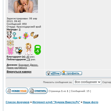
Зарегистрирован: 06 апр
2013, 09:40
Сообщений: 850
Откуда: Краснодарский край
Награды:
8
Благодарил (а):
45
раз.
Поблагодарили:
74
раз.
Дневник:
Бриджит Джонс.
Грани разумного
Вернуться наверх
Показать сообщения за:
Сортир
Страница
1
из
1
[ Сообщений: 15 ]
Список форумов
»
Интернет-клуб "Худеем Вместе.Ру"
»
Наши фото