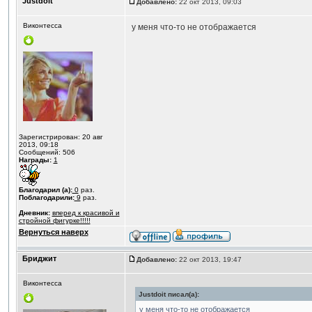
Justdoit
Добавлено:
22 окт 2013, 09:03
Виконтесса
у меня что-то не отображается
Зарегистрирован: 20 авг
2013, 09:18
Сообщений: 506
Награды:
1
Благодарил (а):
0
раз.
Поблагодарили:
9
раз.
Дневник:
вперед к красивой и
стройной фигурке!!!!!
Вернуться наверх
Бриджит
Добавлено:
22 окт 2013, 19:47
Виконтесса
Justdoit писал(а):
у меня что-то не отображается