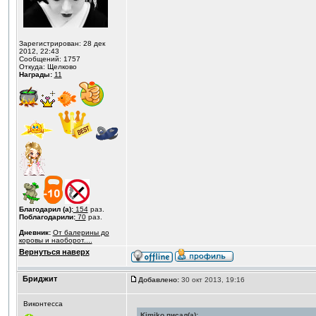
Зарегистрирован: 28 дек
2012, 22:43
Сообщений: 1757
Откуда: Щелково
Награды:
11
Благодарил (а):
154
раз.
Поблагодарили:
70
раз.
Дневник:
От балерины до
коровы и наоборот....
Вернуться наверх
Бриджит
Добавлено:
30 окт 2013, 19:16
Виконтесса
Kimiko писал(а):