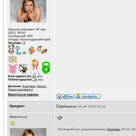
Зарегистрирован: 06 апр
2013, 09:40
Сообщений: 850
Откуда: Краснодарский край
Награды:
8
Благодарил (а):
45
раз.
Поблагодарили:
74
раз.
Дневник:
Бриджит Джонс.
Грани разумного
Вернуться наверх
Бриджит
Добавлено:
24 окт 2013, 22:12
Виконтесса
Последний раз редактировалось
Бриджит
28 окт 201