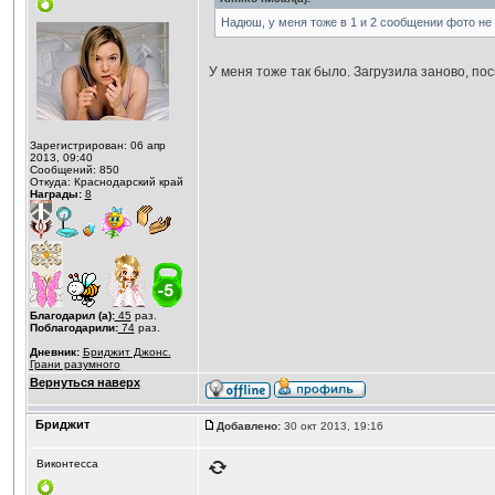
Надюш, у меня тоже в 1 и 2 сообщении фото не
У меня тоже так было. Загрузила заново, пос
Зарегистрирован: 06 апр
2013, 09:40
Сообщений: 850
Откуда: Краснодарский край
Награды:
8
Благодарил (а):
45
раз.
Поблагодарили:
74
раз.
Дневник:
Бриджит Джонс.
Грани разумного
Вернуться наверх
Бриджит
Добавлено:
30 окт 2013, 19:16
Виконтесса