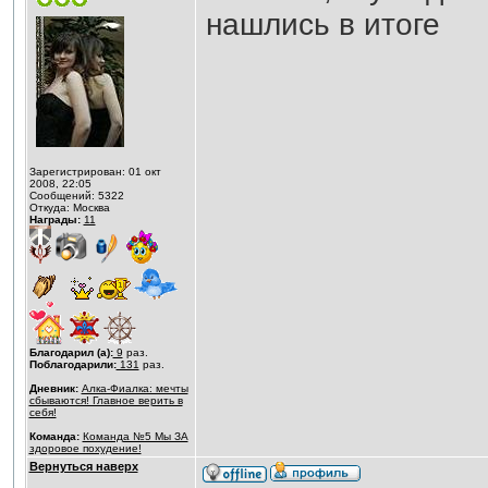
нашлись в итоге
Зарегистрирован: 01 окт
2008, 22:05
Сообщений: 5322
Откуда: Москва
Награды:
11
Благодарил (а):
9
раз.
Поблагодарили:
131
раз.
Дневник:
Алка-Фиалка: мечты
сбываются! Главное верить в
себя!
Команда:
Команда №5 Мы ЗА
здоровое похудение!
Вернуться наверх