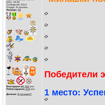
2011, 19:36
Сообщений: 9314
Откуда: Астрахань
Награды:
25
Победители э
Благодарил (а):
302
раз.
1 место: Успе
Поблагодарили:
516
раз.
Дневник:
Я так живу!!!