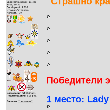
"Страшно кр
Зарегистрирован: 11 сен
2011, 19:36
Сообщений: 9314
Откуда: Астрахань
Награды:
25
Победители э
Благодарил (а):
302
раз.
1 место: Lady
Поблагодарили:
516
раз.
Дневник:
Я так живу!!!