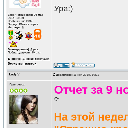
Ура:)
Зарегистрирован: 06 мар
2015, 19:30
Сообщений: 1992
Откуда: Южная Корея.
Награды:
6
Благодарил (а):
4
раз.
Поблагодарили:
20
раз.
Дневник:
"Дневник толстушки"
Вернуться наверх
Lady V
Добавлено:
11 ноя 2015, 19:17
Принцесса
Отчет за 9 н
На этой неде