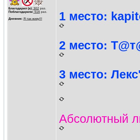
Благодарил (а):
302
раз.
1 место: kapi
Поблагодарили:
516
раз.
Дневник:
Я так живу!!!
2 место: T@т
3 место: Лекс'
Абсолютный ли