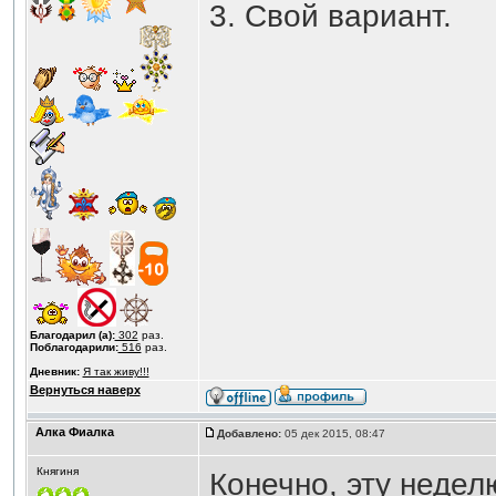
3. Свой вариант.
Благодарил (а):
302
раз.
Поблагодарили:
516
раз.
Дневник:
Я так живу!!!
Вернуться наверх
Алка Фиалка
Добавлено:
05 дек 2015, 08:47
Княгиня
Конечно, эту недел