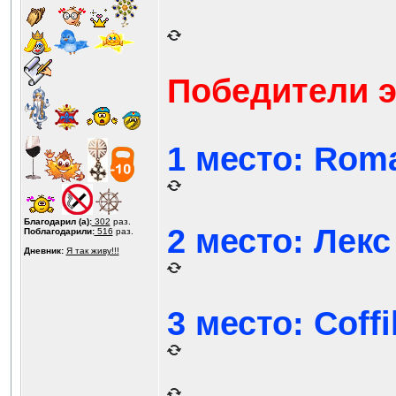
Победители э
1 место: Roma
Благодарил (а):
302
раз.
2 место: Лекс
Поблагодарили:
516
раз.
Дневник:
Я так живу!!!
3 место: Coffi