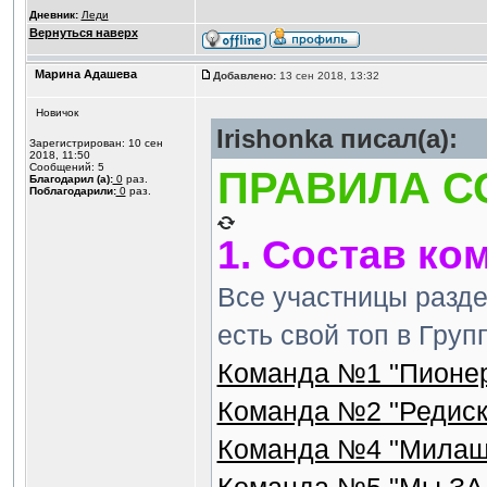
Дневник:
Леди
Вернуться наверх
Марина Адашева
Добавлено:
13 сен 2018, 13:32
Новичок
Irishonka писал(а):
Зарегистрирован: 10 сен
2018, 11:50
Сообщений: 5
ПРАВИЛА С
Благодарил (а):
0
раз.
Поблагодарили:
0
раз.
1. Состав ко
Все участницы разд
есть свой топ в Гру
Команда №1 "Пионер
Команда №2 "Редиск
Команда №4 "Милаш