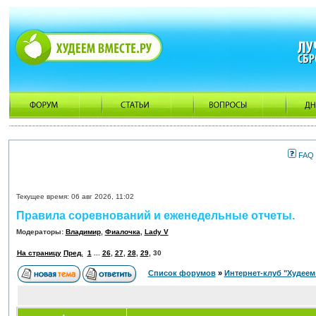
FAQ
Текущее время: 06 авг 2026, 11:02
Правила соревнований и еженедельные отчеты.
Модераторы:
Владимир
,
Фиалочка
,
Lady V
На страницу
Пред.
1
...
26
,
27
,
28
,
29
,
30
Список форумов
»
Интернет-клуб "Худеем