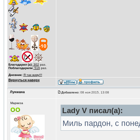
Благодарил (а):
302
раз.
Поблагодарили:
516
раз.
Дневник:
Я так живу!!!
Вернуться наверх
Луниана
Добавлено:
08 ноя 2015, 13:08
Маркиза
Lady V писал(а):
Миль пардон, с поне