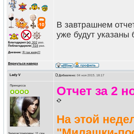
В завтрашнем отчет
уже будут указаны 
Благодарил (а):
302
раз.
Поблагодарили:
516
раз.
Дневник:
Я так живу!!!
Вернуться наверх
Lady V
Добавлено:
04 ноя 2015, 18:17
Принцесса
Отчет за 2 н
На этой неде
"Милашки-по
Зарегистрирован: 11 сен