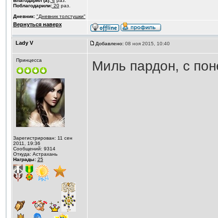
Благодарил (а):
4
раз.
Поблагодарили:
20
раз.
Дневник:
"Дневник толстушки"
Вернуться наверх
Lady V
Добавлено:
08 ноя 2015, 10:40
Принцесса
Миль пардон, с по
Зарегистрирован: 11 сен
2011, 19:36
Сообщений: 9314
Откуда: Астрахань
Награды:
25