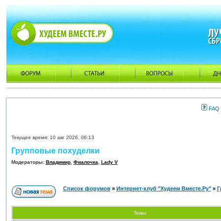
FAQ
Текущее время: 10 авг 2026, 06:13
Групповые похуделки
Модераторы:
Владимир
,
Фиалочка
,
Lady V
Список форумов
»
Интернет-клуб "Худеем Вместе.Ру"
»
Г
Темы