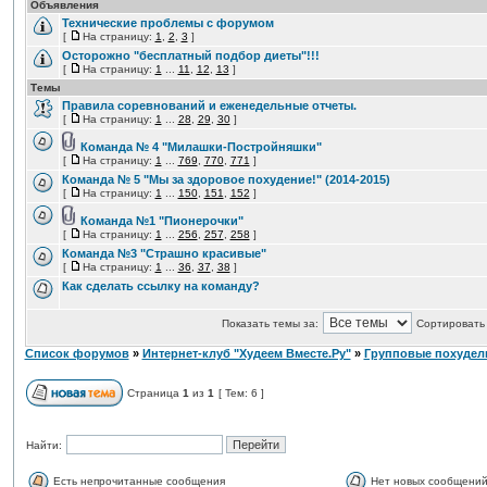
Объявления
Технические проблемы с форумом
[
На страницу:
1
,
2
,
3
]
Осторожно "бесплатный подбор диеты"!!!
[
На страницу:
1
...
11
,
12
,
13
]
Темы
Правила соревнований и еженедельные отчеты.
[
На страницу:
1
...
28
,
29
,
30
]
Команда № 4 "Милашки-Постройняшки"
[
На страницу:
1
...
769
,
770
,
771
]
Команда № 5 "Мы за здоровое похудение!" (2014-2015)
[
На страницу:
1
...
150
,
151
,
152
]
Команда №1 "Пионерочки"
[
На страницу:
1
...
256
,
257
,
258
]
Команда №3 "Страшно красивые"
[
На страницу:
1
...
36
,
37
,
38
]
Как сделать ссылку на команду?
Показать темы за:
Сортировать 
Список форумов
»
Интернет-клуб "Худеем Вместе.Ру"
»
Групповые похудел
Страница
1
из
1
[ Тем: 6 ]
Найти:
Есть непрочитанные сообщения
Нет новых сообщени