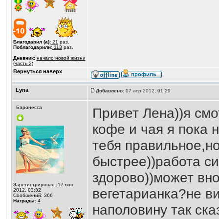
Благодарил (а):
21
раз.
Поблагодарили:
113
раз.
Дневник:
начало новой жизни
(часть 2)
Вернуться наверх
Lyna
Добавлено:
07 апр 2012, 01:29
Баронесса
Привет Лена))я смо
кофе и чая я пока 
тебя правильное,но
быстрее))работа си
здорово))может вн
Зарегистрирован: 17 янв
вегетарианка?не ви
2012, 03:32
Сообщений: 366
Награды:
4
наполовину так ска