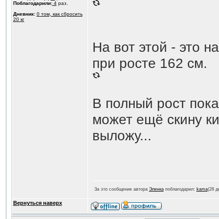
Поблагодарили:
4
раз.
Дневник:
0 том, как сбросить
20 кг
На вот этой - это н
при росте 162 см.
В полный рост пока
может ещё скину ки
выложу...
За это сообщение автора
Эленка
поблагодарил:
kama
(28 д
Вернуться наверх