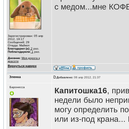
с медом...мне КОФЕ
Зарегистрирован: 05 апр
2012, 19:17
Сообщений: 29
Откуда: Майкоп
Благодарил (а):
2
раз.
Поблагодарили:
1
раз.
Дневник:
Моя дорога к
красоте
Вернуться наверх
Эленка
Добавлено:
06 апр 2012, 21:37
Баронесса
Капитошка16
, при
недели было неприв
могу определить по
или из-под крана...