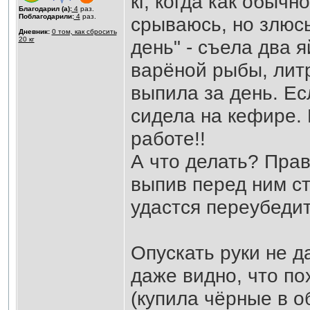
кг, когда как обычн
Благодарил (а):
4
раз.
Поблагодарили:
4
раз.
срываюсь, но злюсь
Дневник:
0 том, как сбросить
20 кг
день" - съела два я
варёной рыбы, литр
выпила за день. Ес
сидела на кефире. 
работе!!
А что делать? Прав
выпив перед ним ст
удастся переубедит
Опускать руки не да
даже видно, что по
(купила чёрные в об