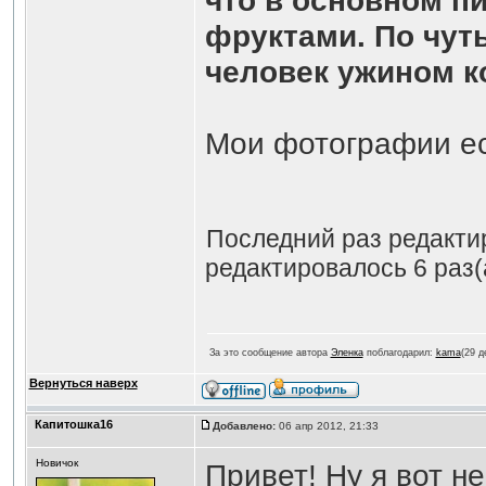
что в основном п
фруктами. По чуть
человек ужином ко
Мои фотографии ес
Последний раз редакт
редактировалось 6 раз(
За это сообщение автора
Эленка
поблагодарил:
kama
(29 д
Вернуться наверх
Капитошка16
Добавлено:
06 апр 2012, 21:33
Новичок
Привет! Ну я вот н