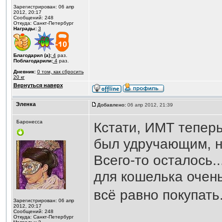
Зарегистрирован: 06 апр
2012, 20:17
Сообщений: 248
Откуда: Санкт-Петербург
Награды:
3
Благодарил (а):
4
раз.
Поблагодарили:
4
раз.
Дневник:
0 том, как сбросить
20 кг
Вернуться наверх
Эленка
Добавлено:
06 апр 2012, 21:39
Баронесса
Кстати, ИМТ теперь
был удручающим, но
Всего-то осталось.
для кошелька очен
всё равно покупать.
Зарегистрирован: 06 апр
2012, 20:17
Сообщений: 248
Откуда: Санкт-Петербург