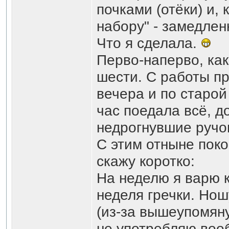
почками (отёки) и, 
набору" - замедле
Что я сделала.
Перво-наперво, как
шести. С работы пр
вечера и по старой
час поедала всё, д
недрогнувшие ручо
С этим отныне поко
скажу коротко:
На неделю я варю к
неделя гречки. Нош
(из-за вышеупомян
не употребляю воо