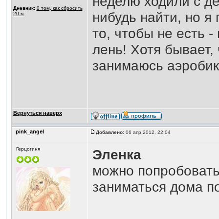
неделю ходили с де
Дневник:
0 том, как сбросить
нибудь найти, но я
20 кг
то, чтобы не есть -
лень! Хотя бывает,
занимаюсь аэробик
Вернуться наверх
pink_angel
Добавлено:
06 апр 2012, 22:04
Герцогиня
Эленка
можно попробовать 
заниматься дома п