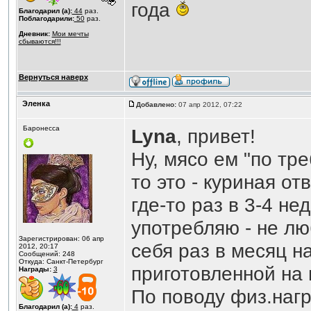
года
Благодарил (а):
44
раз.
Поблагодарили:
50
раз.
Дневник:
Мои мечты
сбываются!!!
Вернуться наверх
Эленка
Добавлено:
07 апр 2012, 07:22
Баронесса
Lyna
, привет!
Ну, мясо ем "по тре
то это - куриная от
где-то раз в 3-4 не
употребляю - не лю
Зарегистрирован: 06 апр
себя раз в месяц н
2012, 20:17
Сообщений: 248
Откуда: Санкт-Петербург
приготовленной на 
Награды:
3
По поводу физ.нагр
Благодарил (а):
4
раз.