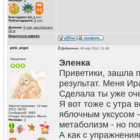
Награды:
3
Благодарил (а):
4
раз.
Поблагодарили:
4
раз.
Дневник:
0 том, как сбросить
20 кг
Вернуться наверх
pink_angel
Добавлено:
06 апр 2012, 21:49
Герцогиня
Эленка
Приветики, зашла 
результат. Меня Ира
Сделала ты уже оч
Я вот тоже с утра в
Зарегистрирован: 14 мар
2012, 08:50
яблочным уксусом -
Сообщений: 3665
Откуда: Беларусь, Минск
Награды:
7
метаболизм - но по
А как с упражнени