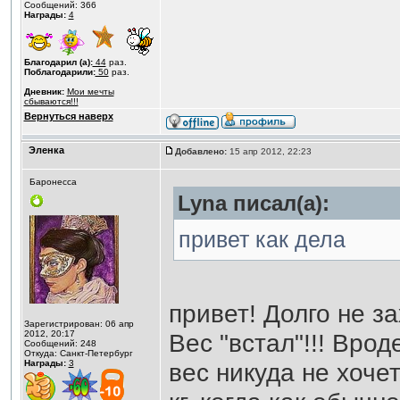
Сообщений: 366
Награды:
4
Благодарил (а):
44
раз.
Поблагодарили:
50
раз.
Дневник:
Мои мечты
сбываются!!!
Вернуться наверх
Эленка
Добавлено:
15 апр 2012, 22:23
Баронесса
Lyna писал(а):
привет как дела
привет! Долго не за
Зарегистрирован: 06 апр
2012, 20:17
Вес "встал"!!! Врод
Сообщений: 248
Откуда: Санкт-Петербург
Награды:
3
вес никуда не хочет