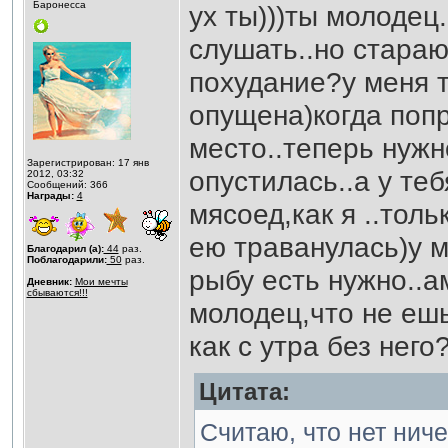
Баронесса
ух ты)))ты молодец.
слушать..но стараю
похудание?у меня 
опущена)когда попр
место..теперь нужн
Зарегистрирован: 17 янв
опустилась..а у те
2012, 03:32
Сообщений: 366
Награды:
4
мясоед,как я ..толь
ею траванулась)у м
Благодарил (а):
44
раз.
Поблагодарили:
50
раз.
рыбу есть нужно..ам
Дневник:
Мои мечты
сбываются!!!
молодец,что не е
как с утра без него
Цитата:
Считаю, что нет нич