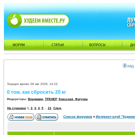
FAQ
Текущее время: 09 авг 2026, 14:23
0 том, как сбросить 20 кг
Модераторы:
Владимир
,
ТРЕНЕР
,
Классная_Фигурка
На страницу
1
,
2
,
3
,
4
,
5
...
21
След.
Список форумов
»
Интернет-клуб "Худеем