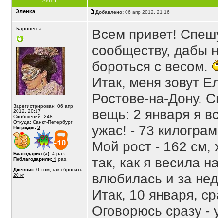
Автор
Эленка
Добавлено:
06 апр 2012, 21:16
Баронесса
Всем привет! Спеш
сообществу, дабы н
бороться с весом.
Итак, меня зовут Ел
Ростове-на-Дону. С
Зарегистрирован: 06 апр
вещь: 2 января я в
2012, 20:17
Сообщений: 248
Откуда: Санкт-Петербург
ужас! - 73 килограм
Награды:
3
Мой рост - 162 см, 
Благодарил (а):
4
раз.
так, как я весила на
Поблагодарили:
4
раз.
Дневник:
0 том, как сбросить
влюбилась и за нед
20 кг
Итак, 10 января, ср
Оговорюсь сразу - 