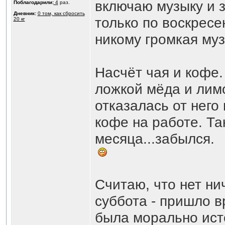
включаю музыку и з
Поблагодарили:
4
раз.
Дневник:
0 том, как сбросить
только по воскресен
20 кг
никому громкая му
Насчёт чая и кофе.
ложкой мёда и лимо
отказалась от него
кофе на работе. Так
месяца...забылся.
Считаю, что нет ни
суббота - пришло в
была морально ист