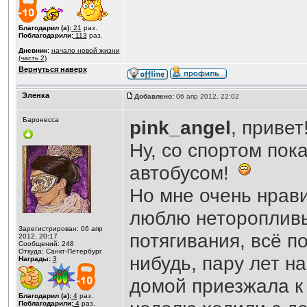
Благодарил (а):
21
раз.
Поблагодарили:
113
раз.
Дневник:
начало новой жизни
(часть 2)
Вернуться наверх
Эленка
Добавлено:
06 апр 2012, 22:02
Баронесса
pink_angel
, привет
Ну, со спортом пока
автобусом!
Но мне очень нрави
люблю неторопливы
Зарегистрирован: 06 апр
потягивания, всё по
2012, 20:17
Сообщений: 248
Откуда: Санкт-Петербург
нибудь, пару лет н
Награды:
3
домой приезжала к 
Благодарил (а):
4
раз.
Поблагодарили:
4
раз.