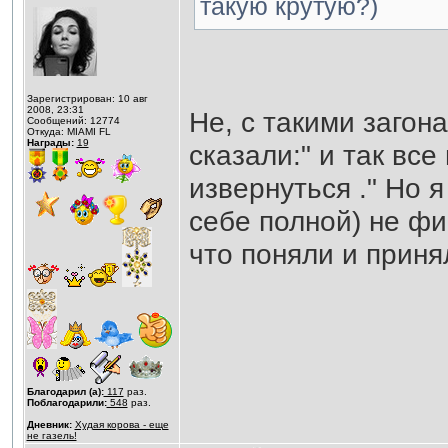
такую крутую?)
Зарегистрирован: 10 авг
2008, 23:31
Не, с такими загон
Сообщений: 12774
Откуда: MIAMI FL
Награды:
19
сказали:" и так все
извернуться ." Но 
себе полной) не ф
что поняли и приня
Благодарил (а):
117
раз.
Поблагодарили:
548
раз.
Дневник:
Худая корова - еще
не газель!