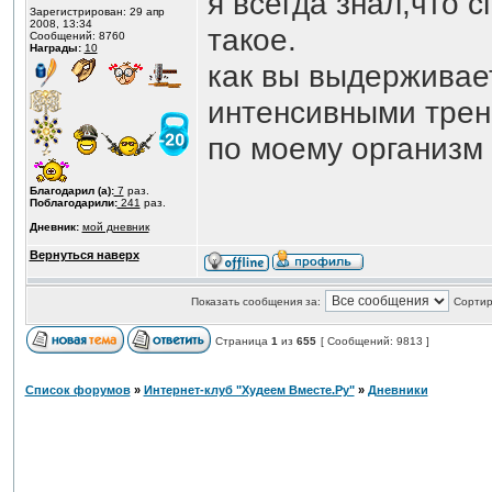
я всегда знал,что 
Зарегистрирован: 29 апр
2008, 13:34
такое.
Сообщений: 8760
Награды:
10
как вы выдерживае
интенсивными трен
по моему организм
Благодарил (а):
7
раз.
Поблагодарили:
241
раз.
Дневник:
мой дневник
Вернуться наверх
Показать сообщения за:
Сортир
Страница
1
из
655
[ Сообщений: 9813 ]
Список форумов
»
Интернет-клуб "Худеем Вместе.Ру"
»
Дневники