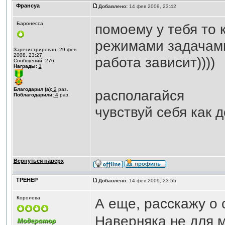
Франсуа
Добавлено:
14 фев 2009, 23:42
Баронесса
помоему у тебя то 
режимами задачами 
Зарегистрирован: 29 фев
2008, 23:27
работа зависит))))
Сообщений: 276
Награды:
1
Благодарил (а):
2
раз.
располагайся
Поблагодарили:
4
раз.
чувствуй себя как 
Вернуться наверх
ТРЕНЕР
Добавлено:
14 фев 2009, 23:55
Королева
А еще, расскажу о 
Наверняка не для 