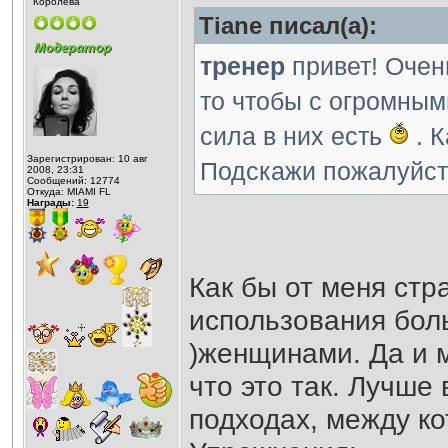
Королева
Tiane писал(а):
тренер
привет! Очень
то чтобы с огромным
сила в них есть
. К
Зарегистрирован: 10 авг
Подскажи пожалуйста
2008, 23:31
Сообщений: 12774
Откуда: MIAMI FL
Награды:
19
Как бы от меня стр
использования боль
)женщинами. Да и м
что это так. Лучше 
подходах, между ко