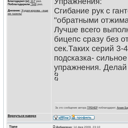
Упражнения:
Благодарил (а):
117
раз.
Поблагодарили:
548
раз.
Сгибание рук с гант
Дневник:
Худая корова - еще
не газель!
"обратными отжима
Лучше всего выполн
бицепс сразу без о
сек.Таких серий 3-
подсказка- сильно
упражнения. Делай 
За это сообщение автора
ТРЕНЕР
поблагодарил:
Агния Ба
Вернуться наверх
Tiane
Добавлено:
14 фев 2009, 23:10