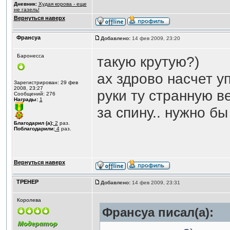
Дневник:
Худая корова - еще
не газель!
Вернуться наверх
Франсуа
Добавлено:
14 фев 2009, 23:20
Баронесса
такую крутую?)
ах здрово насчет у
Зарегистрирован: 29 фев
2008, 23:27
руки ту странную в
Сообщений: 276
Награды:
1
за спину.. нужно бы
Благодарил (а):
2
раз.
Поблагодарили:
4
раз.
Вернуться наверх
ТРЕНЕР
Добавлено:
14 фев 2009, 23:31
Королева
Франсуа писал(а):