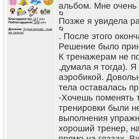
альбом. Мне очень 
Позже я увидела р
Благодарил (а):
117
раз.
Поблагодарили:
548
раз.
Дневник:
Худая корова - еще
не газель!
. После этого окон
Решение было приня
К тренажерам не по
,думала я тогда). 
аэробикой. Довольн
тела оставалась пр
-Хочешь поменять т
тренировки были н
выполнения упражн
хороший тренер, н
прямо на глазах. В