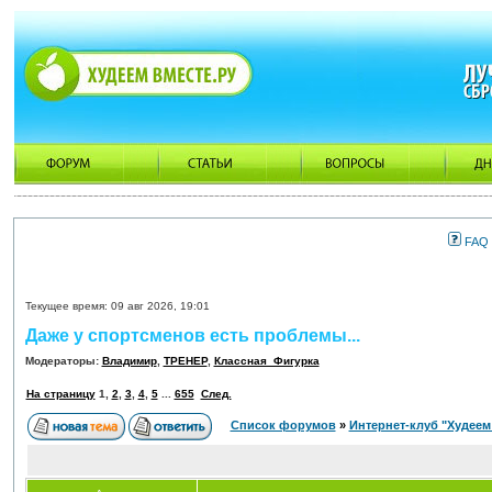
FAQ
Текущее время: 09 авг 2026, 19:01
Даже у спортсменов есть проблемы...
Модераторы:
Владимир
,
ТРЕНЕР
,
Классная_Фигурка
На страницу
1
,
2
,
3
,
4
,
5
...
655
След.
Список форумов
»
Интернет-клуб "Худеем