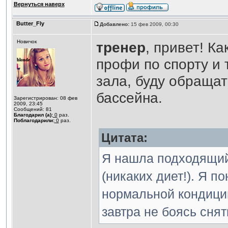
Вернуться наверх
Butter_Fly
Добавлено:
15 фев 2009, 00:30
Новичок
тренер
, привет! К
профи по спорту и 
зала, буду обраща
бассейна.
Зарегистрирован: 08 фев
2009, 23:45
Сообщений: 81
Благодарил (а):
0
раз.
Поблагодарили:
0
раз.
Цитата:
Я нашла подходящий
(никаких диет!). Я п
нормальной кондиции
завтра не боясь сня