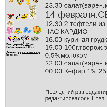
23.30 салат(варен.
14 февраля.С
12.30 2 тефтели из
ЧАС КАРДИО
16.00 куриная грудк
Благодарил (а):
117
раз.
19.00 100г.творож.
Поблагодарили:
548
раз.
Дневник:
Худая корова - еще
0,5%молоком
не газель!
22.00 салат(варен.
00.00 Кефир 1% 25
Последний раз редакт
редактировалось 1 раз.