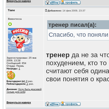
Вернуться наверх
Tiane
Добавлено:
14 фев 2009, 23:37
Виконтесса
тренер писал(а):
Спасибо, что поняли
тренер
да не за чт
Зарегистрирован: 25 янв
похудением, кто то 
2009, 13:29
Сообщений: 654
Откуда: Пермь
считают себя одина
Награды:
1
свои понятия о кра
Благодарил (а):
0
раз.
Поблагодарили:
1
раз.
Дневник:
Хочу быть красивой
только для себя
Вернуться наверх