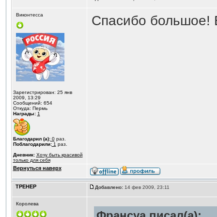
Виконтесса
Спасибо большое! Б
Зарегистрирован: 25 янв
2009, 13:29
Сообщений: 654
Откуда: Пермь
Награды:
1
Благодарил (а):
0
раз.
Поблагодарили:
1
раз.
Дневник:
Хочу быть красивой
только для себя
Вернуться наверх
ТРЕНЕР
Добавлено:
14 фев 2009, 23:11
Королева
Франсуа писал(а):