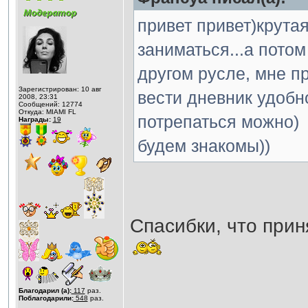
привет привет)крута
заниматься...а потом
другом русле, мне пр
Зарегистрирован: 10 авг
вести дневник удобн
2008, 23:31
Сообщений: 12774
Откуда: MIAMI FL
потрепаться можно)
Награды:
19
будем знакомы))
Спасибки, что прин
Благодарил (а):
117
раз.
Поблагодарили:
548
раз.