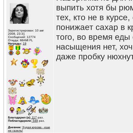
выпить хотя бы рюм
тех, кто не в курс
понижает сахар в к
Зарегистрирован: 10 авг
2008, 23:31
того, во время ед
Сообщений: 12774
Откуда: MIAMI FL
Награды:
19
насыщения нет, хоч
даже пробку нюхну
Благодарил (а):
117
раз.
Поблагодарили:
548
раз.
Дневник:
Худая корова - еще
не газель!