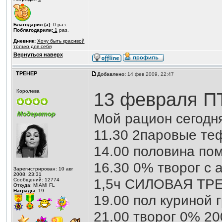
Благодарил (а):
0
раз.
Поблагодарили:
1
раз.
Дневник:
Хочу быть красивой
только для себя
Вернуться наверх
ТРЕНЕР
Добавлено:
14 фев 2009, 22:47
Королева
13 февраля П
Мой рацион сегодн
11.30 2паровые те
14.00 половина по
16.30 0% творог с 
Зарегистрирован: 10 авг
2008, 23:31
1,5ч СИЛОВАЯ ТР
Сообщений: 12774
Откуда: MIAMI FL
Награды:
19
19.00 пол куриной 
21.00 творог 0% 20