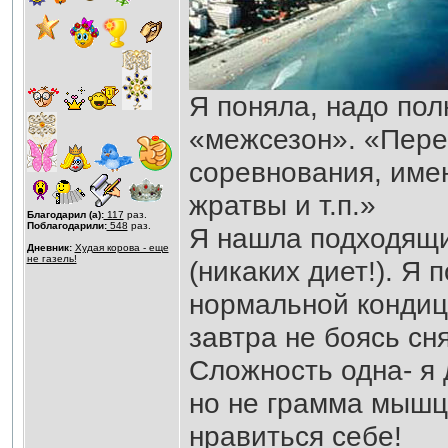
Я поняла, надо пол
«межсезон». «Перес
соревнования, име
жратвы и т.п.»
Благодарил (а):
117
раз.
Поблагодарили:
548
раз.
Я нашла подходящи
Дневник:
Худая корова - еще
не газель!
(никаких диет!). Я
нормальной кондици
завтра не боясь сн
Сложность одна- я
но не грамма мышц.
нравиться себе!