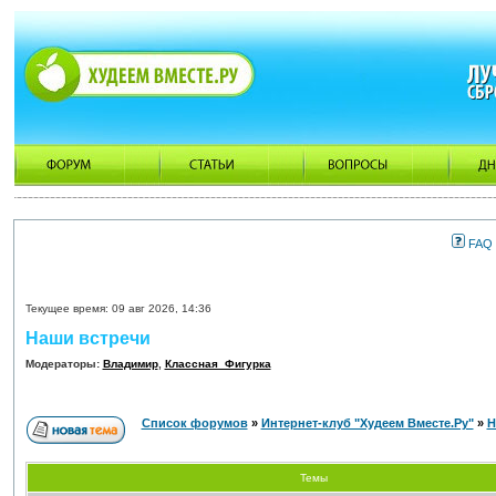
FAQ
Текущее время: 09 авг 2026, 14:36
Наши встречи
Модераторы:
Владимир
,
Классная_Фигурка
Список форумов
»
Интернет-клуб "Худеем Вместе.Ру"
»
Н
Темы