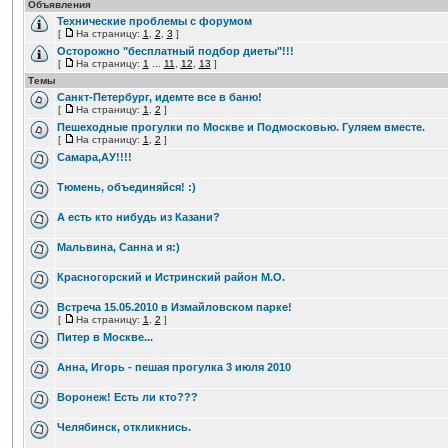
Объявления
Технические проблемы с форумом
[
На страницу:
1
,
2
,
3
]
Осторожно "бесплатный подбор диеты"!!!
[
На страницу:
1
...
11
,
12
,
13
]
Темы
Санкт-Петербург, идемте все в баню!
[
На страницу:
1
,
2
]
Пешеходные прогулки по Москве и Подмосковью. Гуляем вместе.
[
На страницу:
1
,
2
]
Самара,АУ!!!!
Тюмень, объединяйся! :)
А есть кто нибудь из Казани?
Мальвина, Санна и я:)
Красногорский и Истринский район М.О.
Встреча 15.05.2010 в Измайловском парке!
[
На страницу:
1
,
2
]
Питер в Москве...
Анна, Игорь - пешая прогулка 3 июля 2010
Воронеж! Есть ли кто???
Челябинск, откликнись.