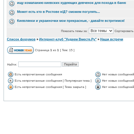
ищу комапанию киевских худеющих девченок для похода в баню
Может есть кто в Ростове н/Д? сможем погулять...
Киевлянки и украиночки мои прекрасные, - давайте встретимся!
Показать темы за:
Сортировать 
Список форумов
»
Интернет-клуб "Худеем Вместе.Ру"
»
Наши встречи
Страница
1
из
1
[ Тем: 15 ]
Найти:
Есть непрочитанные сообщения
Нет новых сообщени
Есть непрочитанные сообщения [ Популярная тема ]
Нет новых сообщений 
Есть непрочитанные сообщения [ Тема закрыта ]
Нет новых сообщений 