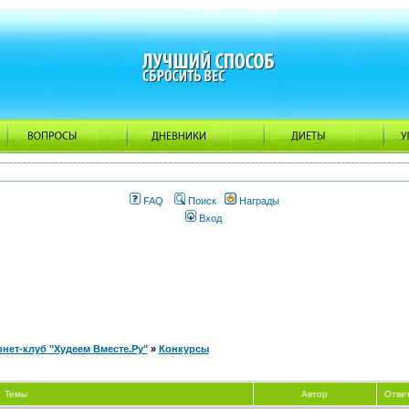
FAQ
Поиск
Награды
Вход
нет-клуб "Худеем Вместе.Ру"
»
Конкурсы
Темы
Автор
Отве