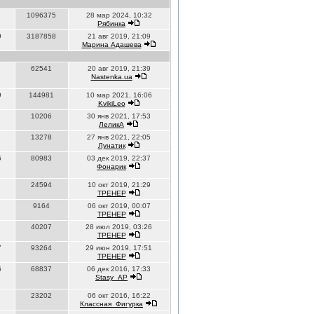
1096375
28 мар 2024, 10:32
Рябинка
9
3187858
21 авг 2019, 21:09
Марина Адашева
62541
20 авг 2019, 21:39
Nastenka.ua
9
144981
10 мар 2021, 16:06
KvikiLeo
10206
30 янв 2021, 17:53
ЛеликА
13278
27 янв 2021, 22:05
Лунатик
6
80983
03 дек 2019, 22:37
Фонарик
24594
10 окт 2019, 21:29
ТРЕНЕР
9164
06 окт 2019, 00:07
ТРЕНЕР
40207
28 июл 2019, 03:26
ТРЕНЕР
7
93264
29 июн 2019, 17:51
ТРЕНЕР
6
68837
06 дек 2016, 17:33
Stasy_AP
23202
06 окт 2016, 16:22
Классная_Фигурка