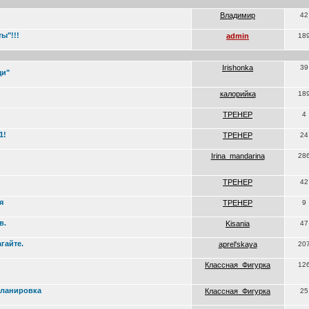
Владимир
42
ы"!!!
admin
18
Irishonka
39
щи"
калорийка
18
ТРЕНЕР
4
1!
ТРЕНЕР
24
Irina_mandarina
28
ТРЕНЕР
42
я
ТРЕНЕР
9
в.
Kisania
47
гайте.
aprel'skaya
20
Классная_Фигурка
12
Планировка
Классная_Фигурка
25