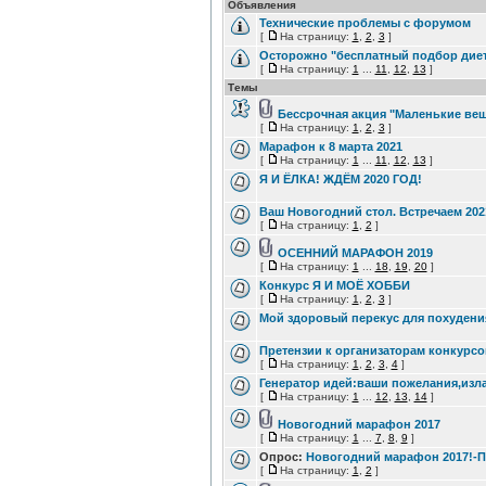
Объявления
Технические проблемы с форумом
[
На страницу:
1
,
2
,
3
]
Осторожно "бесплатный подбор диет
[
На страницу:
1
...
11
,
12
,
13
]
Темы
Бессрочная акция "Маленькие ве
[
На страницу:
1
,
2
,
3
]
Марафон к 8 марта 2021
[
На страницу:
1
...
11
,
12
,
13
]
Я И ЁЛКА! ЖДЁМ 2020 ГОД!
Ваш Новогодний стол. Встречаем 202
[
На страницу:
1
,
2
]
ОСЕННИЙ МАРАФОН 2019
[
На страницу:
1
...
18
,
19
,
20
]
Конкурс Я И МОЁ ХОББИ
[
На страницу:
1
,
2
,
3
]
Мой здоровый перекус для похудени
Претензии к организаторам конкурсо
[
На страницу:
1
,
2
,
3
,
4
]
Генератор идей:ваши пожелания,изла
[
На страницу:
1
...
12
,
13
,
14
]
Новогодний марафон 2017
[
На страницу:
1
...
7
,
8
,
9
]
Опрос:
Новогодний марафон 2017!-
[
На страницу:
1
,
2
]