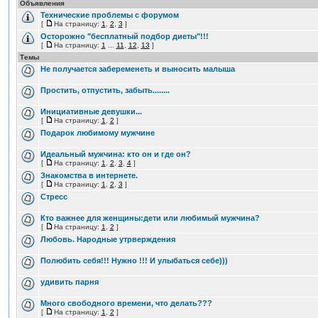
Объявления
Технические проблемы с форумом
[
На страницу:
1
,
2
,
3
]
Осторожно "бесплатный подбор диеты"!!!
[
На страницу:
1
...
11
,
12
,
13
]
Темы
Не получается забеременеть и выносить малыша
Простить, отпустить, забыть........
Инициативные девушки...
[
На страницу:
1
,
2
]
Подарок любимому мужчине
Идеальный мужчина: кто он и где он?
[
На страницу:
1
,
2
,
3
,
4
]
Знакомства в интернете.
[
На страницу:
1
,
2
,
3
]
Стресс
Кто важнее для женщины:дети или любимый мужчина?
[
На страницу:
1
,
2
]
Любовь. Народные утрверждения
Полюбить себя!!! Нужно !!! И улыбаться себе)))
удивить парня
Много свободного времени, что делать???
[
На страницу:
1
,
2
]