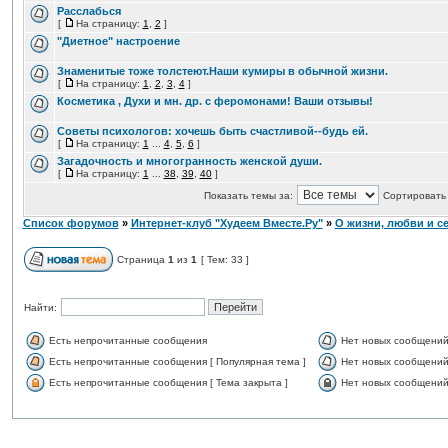
Расслабься
[
На страницу:
1
,
2
]
"Диетное" настроение
Знаменитые тоже толстеют.Наши кумиры в обычной жизни.
[
На страницу:
1
,
2
,
3
,
4
]
Косметика , Духи и мн. др. с феромонами! Ваши отзывы!
Советы психологов: хочешь быть счастливой--будь ей.
[
На страницу:
1
...
4
,
5
,
6
]
Загадочность и многогранность женской души.
[
На страницу:
1
...
38
,
39
,
40
]
Показать темы за:
Сортировать 
Список форумов
»
Интернет-клуб "Худеем Вместе.Ру"
»
О жизни, любви и с
Страница
1
из
1
[ Тем: 33 ]
Найти:
Есть непрочитанные сообщения
Нет новых сообщени
Есть непрочитанные сообщения [ Популярная тема ]
Нет новых сообщений 
Есть непрочитанные сообщения [ Тема закрыта ]
Нет новых сообщений 