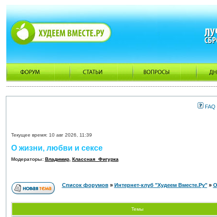
FAQ
Текущее время: 10 авг 2026, 11:39
О жизни, любви и сексе
Модераторы:
Владимир
,
Классная_Фигурка
Список форумов
»
Интернет-клуб "Худеем Вместе.Ру"
»
О
Темы