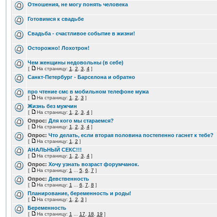
Отношения, не могу понять человека
Готовимся к свадьбе
Свадьба - счастливое событие в жизни!
Осторожно! Лохотрон!
Чем женщины недовольны (в себе)
[
На страницу:
1
,
2
,
3
,
4
]
Санкт-Петербург - Барселона и обратно
про чтение смс в мобильном телефоне мужа
[
На страницу:
1
,
2
,
3
]
Жизнь без мужчин
[
На страницу:
1
,
2
,
3
,
4
]
Опрос:
Для кого мы стараемся?
[
На страницу:
1
,
2
,
3
,
4
]
Опрос:
Что делать, если вторая половина постепенно гаснет к тебе?
[
На страницу:
1
,
2
]
АНАЛЬНЫЙ СЕКС!!!
[
На страницу:
1
,
2
,
3
,
4
]
Опрос:
Хочу узнать возраст форумчанок.
[
На страницу:
1
...
5
,
6
,
7
]
Опрос:
Девственность
[
На страницу:
1
...
6
,
7
,
8
]
Планирование, беременность и роды!
[
На страницу:
1
,
2
,
3
]
Беременность
[
На страницу:
1
...
17
,
18
,
19
]