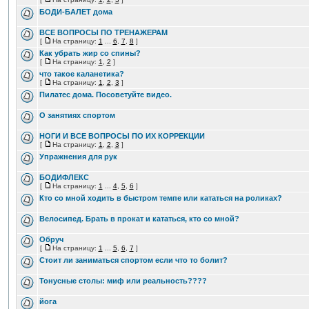
БОДИ-БАЛЕТ дома
ВСЕ ВОПРОСЫ ПО ТРЕНАЖЕРАМ
[
На страницу:
1
...
6
,
7
,
8
]
Как убрать жир со спины?
[
На страницу:
1
,
2
]
что такое каланетика?
[
На страницу:
1
,
2
,
3
]
Пилатес дома. Посоветуйте видео.
О занятиях спортом
НОГИ И ВСЕ ВОПРОСЫ ПО ИХ КОРРЕКЦИИ
[
На страницу:
1
,
2
,
3
]
Упражнения для рук
БОДИФЛЕКС
[
На страницу:
1
...
4
,
5
,
6
]
Кто со мной ходить в быстром темпе или кататься на роликах?
Велосипед. Брать в прокат и кататься, кто со мной?
Обруч
[
На страницу:
1
...
5
,
6
,
7
]
Стоит ли заниматься спортом если что то болит?
Тонусные столы: миф или реальность????
йога