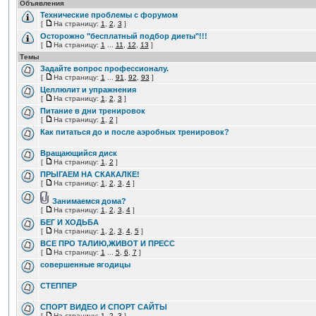
Объявления
Технические проблемы с форумом
[
На страницу:
1
,
2
,
3
]
Осторожно "бесплатный подбор диеты"!!!
[
На страницу:
1
...
11
,
12
,
13
]
Темы
Задайте вопрос профессионалу.
[
На страницу:
1
...
91
,
92
,
93
]
Целлюлит и упражнения
[
На страницу:
1
,
2
,
3
]
Питание в дни тренировок
[
На страницу:
1
,
2
]
Как питаться до и после аэробных тренировок?
Вращающийся диск
[
На страницу:
1
,
2
]
ПРЫГАЕМ НА СКАКАЛКЕ!
[
На страницу:
1
,
2
,
3
,
4
]
Занимаемся дома?
[
На страницу:
1
,
2
,
3
,
4
]
БЕГ И ХОДЬБА
[
На страницу:
1
,
2
,
3
,
4
,
5
]
ВСЕ ПРО ТАЛИЮ,ЖИВОТ И ПРЕСС
[
На страницу:
1
...
5
,
6
,
7
]
совершенные ягодицы
СТЕППЕР
СПОРТ ВИДЕО И СПОРТ САЙТЫ
[
На страницу:
1
,
2
,
3
]