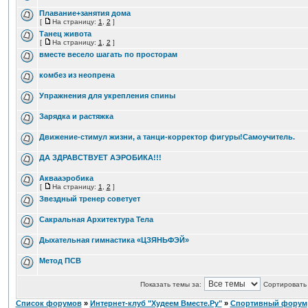
Плавание+занятия дома
[
На страницу:
1
,
2
]
Танец живота
[
На страницу:
1
,
2
]
вместе весело шагать по просторам
комбез из неопрена
Упражнения для укрепления спины
Зарядка и растяжка
Движение-стимул жизни, а танци-корректор фигуры!Самоучитель.
ДА ЗДРАВСТВУЕТ АЭРОБИКА!!!
Аквааэробика
[
На страницу:
1
,
2
]
Звездный тренер советует
Сакральная Архитектура Тела
Дыхательная гимнастика «ЦЗЯНЬФЭЙ»
Метод ПСВ
Показать темы за:
Сортировать 
Список форумов
»
Интернет-клуб "Худеем Вместе.Ру"
»
Спортивный форум