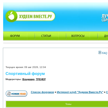
FAQ
Текущее время: 09 авг 2026, 12:04
Спортивный форум
Модераторы:
Владимир
,
ТРЕНЕР
Список форумов
»
Интернет-клуб "Худеем Вместе.Ру"
»
С
Темы