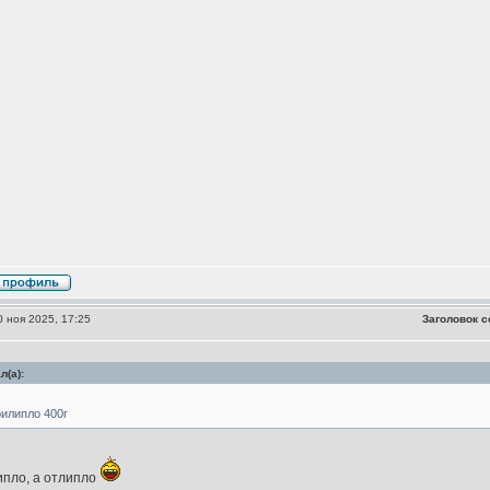
 ноя 2025, 17:25
Заголовок с
(а):
рилипло 400г
ипло, а отлипло