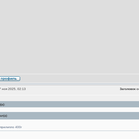
 ноя 2025, 02:13
Заголовок с
а):
л(а):
прилипло 400г