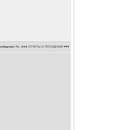
ообщения:
Re: ♣♣♣ ОТЧЕТЫ О ПОХУДЕНИИ ♥♥♥