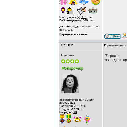
Благодарил (а):
117
раз.
Поблагодарили:
548
раз.
Дневник:
Худая корова - еще
не газель!
Вернуться наверх
ТРЕНЕР
Добавлено:
13
Королева
71 ровно
за неделю пр
Зарегистрирован: 10 авг
2008, 23:31
Сообщений: 12774
Откуда: MIAMI FL
Награды:
19