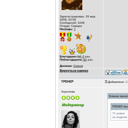
Зарегистрирован: 26 мар
2008, 03:08
Сообщений: 4248
Откуда: Самара
Награды:
7
Благодарил (а):
0
раз.
Поблагодарили:
92
раз.
Дневник:
Олюня
Вернуться наверх
ТРЕНЕР
Добавлено:
17
Королева
Олюня писал(
ТРЕНЕР писа
71 ровно
за неделю 