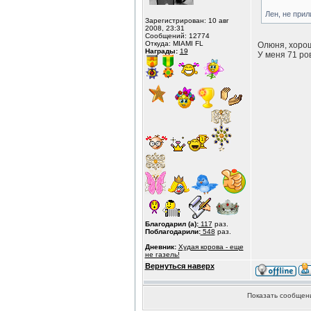
Лен, не прил
Зарегистрирован: 10 авг
2008, 23:31
Сообщений: 12774
Откуда: MIAMI FL
Олюня, хорош
Награды:
19
У меня 71 ро
Благодарил (а):
117
раз.
Поблагодарили:
548
раз.
Дневник:
Худая корова - еще
не газель!
Вернуться наверх
Показать сообщени