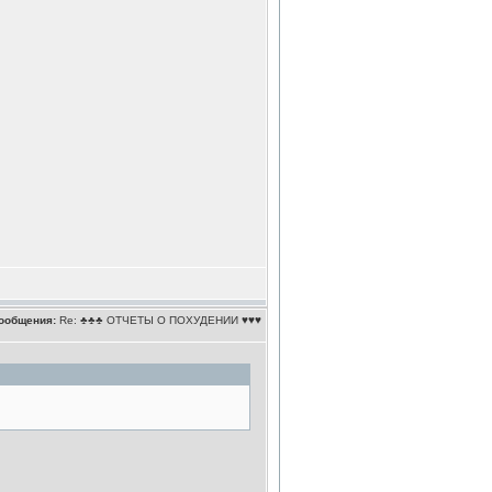
ообщения:
Re: ♣♣♣ ОТЧЕТЫ О ПОХУДЕНИИ ♥♥♥