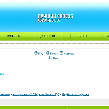
FAQ
Поиск
Награды
Вход
♥♥
орумов
»
Интернет-клуб "Худеем Вместе.Ру"
»
Клубные похуделки