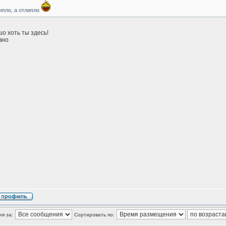
ипло, а отлипло
о хоть ты здесь!
вно
я за:
Сортировать по: