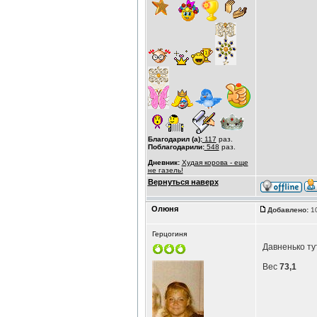
Благодарил (а):
117
раз.
Поблагодарили:
548
раз.
Дневник:
Худая корова - еще
не газель!
Вернуться наверх
Олюня
Добавлено:
10
Герцогиня
Давненько ту
Вес
73,1