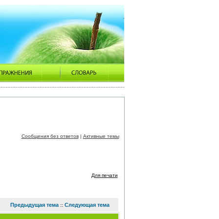
Сообщения без ответов
|
Активные темы
Для печати
Предыдущая тема
Следующая тема
::