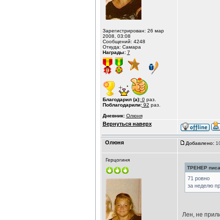
Зарегистрирован: 26 мар
2008, 03:08
Сообщений: 4248
Откуда: Самара
Награды:
7
Благодарил (а):
0
раз.
Поблагодарили:
92
раз.
Дневник:
Олюня
Вернуться наверх
Олюня
Добавлено:
10
Герцогиня
ТРЕНЕР писал
71 ровно
за неделю п
Лен, не прил