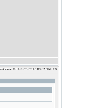
ообщения:
Re: ♣♣♣ ОТЧЕТЫ О ПОХУДЕНИИ ♥♥♥