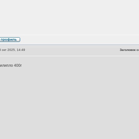
 окт 2025, 14:49
Заголовок с
илипло 400г