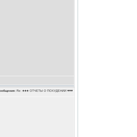
ообщения:
Re: ♣♣♣ ОТЧЕТЫ О ПОХУДЕНИИ ♥♥♥