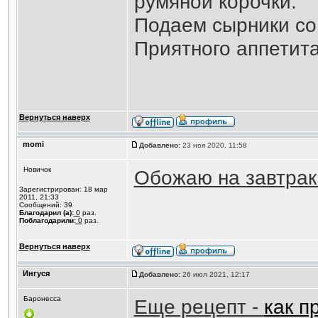
румяной корочки.
Подаем сырники со
Приятного аппетита
Вернуться наверх
momi
Добавлено:
23 ноя 2020, 11:58
Новичок
Обожаю на завтра
Зарегистрирован: 18 мар
2011, 21:33
Сообщений: 39
Благодарил (а):
0
раз.
Поблагодарили:
0
раз.
Вернуться наверх
Ингуся
Добавлено:
26 июл 2021, 12:17
Баронесса
Еще рецепт -
как п