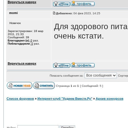
Вернуться наверх
momi
Добавлено:
04 фев 2023, 14:25
Новичок
Для здорового пит
Зарегистрирован: 18 мар
очень кстати.
2011, 21:33
Сообщений: 39
Благодарил (а):
0
раз.
Поблагодарили:
0
раз.
Вернуться наверх
Показать сообщения за:
Сортир
Страница
1
из
1
[ Сообщений: 5 ]
Список форумов
»
Интернет-клуб "Худеем Вместе.Ру"
»
Архив конкурсов
Найти: