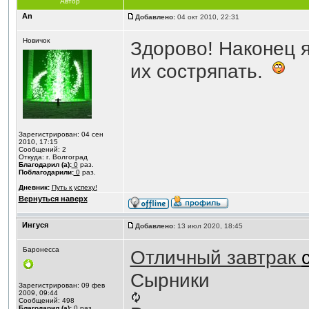
Автор
An
Добавлено:
04 окт 2010, 22:31
Новичок
Здорово! Наконец я
их состряпать.
Зарегистрирован: 04 сен
2010, 17:15
Сообщений: 2
Откуда: г. Волгоград
Благодарил (а):
0
раз.
Поблагодарили:
0
раз.
Дневник:
Путь к успеху!
Вернуться наверх
Ингуся
Добавлено:
13 июл 2020, 18:45
Баронесса
Отличный завтрак
Сырники
Зарегистрирован: 09 фев
2009, 09:44
Сообщений: 498
Благодарил (а):
0
раз.