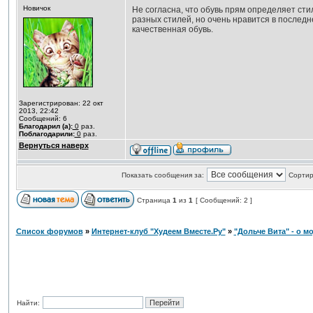
Новичок
Не согласна, что обувь прям определяет стиль
разных стилей, но очень нравится в последн
качественная обувь.
Зарегистрирован: 22 окт
2013, 22:42
Сообщений: 6
Благодарил (а):
0
раз.
Поблагодарили:
0
раз.
Вернуться наверх
Показать сообщения за:
Сортир
Страница
1
из
1
[ Сообщений: 2 ]
Список форумов
»
Интернет-клуб "Худеем Вместе.Ру"
»
"Дольче Вита" - о мо
Найти: