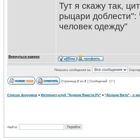
Тут я скажу так, ц
рыцари доблести": 
человек одежду"
Вернуться наверх
Показать сообщения за:
Сортир
Страница
2
из
2
[ Сообщений: 17 ]
Список форумов
»
Интернет-клуб "Худеем Вместе.Ру"
»
"Дольче Вита" - о мо
Найти: