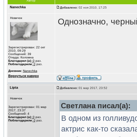
Автор
Nanechka
Добавлено:
02 ноя 2010, 17:25
Новичок
Однозначно, черны
Зарегистрирован: 22 окт
2010, 09:29
Сообщений: 39
Откуда: Коломна
Благодарил (а):
0
раз.
Поблагодарили:
0
раз.
Дневник:
Nanechka
Вернуться наверх
Lipta
Добавлено:
01 мар 2017, 23:52
Новичок
Светлана писал(а):
Зарегистрирован: 01 мар
2017, 23:37
Сообщений: 4
В одном из голливуд
Благодарил (а):
0
раз.
Поблагодарили:
0
раз.
актрис как-то сказал