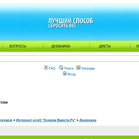
FAQ
Поиск
Награды
Вход
гурка
орумов
»
Интернет-клуб "Худеем Вместе.Ру"
»
Дневники