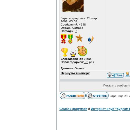
Зарегистрирован: 26 мар
2008, 03:08
Сообщений: 4248
Откуда: Самара
Награды:
7
Благодарил (а):
0
раз.
Поблагодарили:
92
раз.
Дневник:
Олюня
Вернуться наверх
Показать сообщени
Страница
21
Список форумов
»
Интернет-клуб "Худеем 