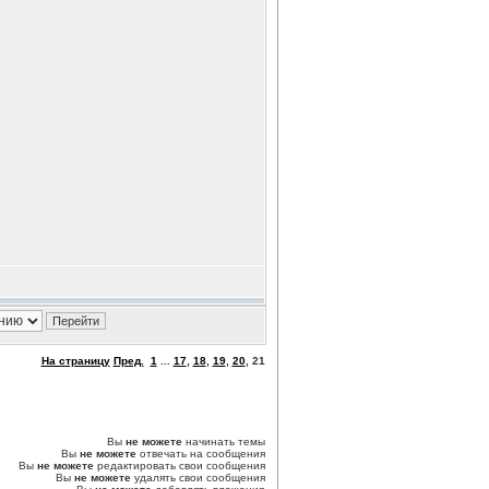
На страницу
Пред.
1
...
17
,
18
,
19
,
20
,
21
Вы
не можете
начинать темы
Вы
не можете
отвечать на сообщения
Вы
не можете
редактировать свои сообщения
Вы
не можете
удалять свои сообщения