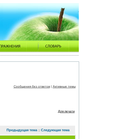
Сообщения без ответов
|
Активные темы
Для печати
Предыдущая тема
Следующая тема
::