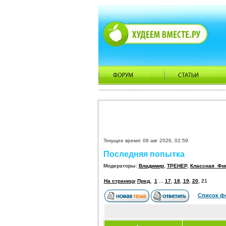
Текущее время: 08 авг 2026, 02:59
Последняя попытка
Модераторы:
Владимир
,
ТРЕНЕР
,
Классная_Фи
На страницу
Пред.
1
...
17
,
18
,
19
,
20
,
21
Список ф