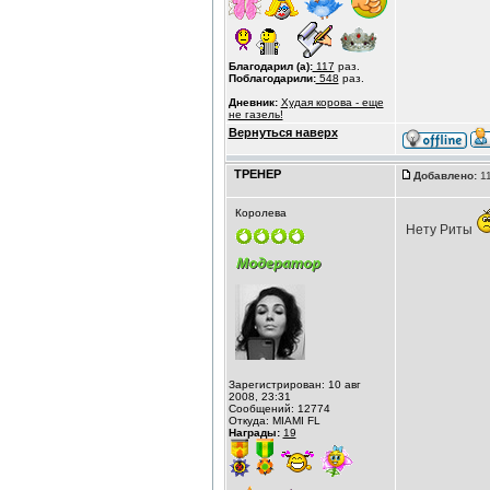
Благодарил (а):
117
раз.
Поблагодарили:
548
раз.
Дневник:
Худая корова - еще
не газель!
Вернуться наверх
ТРЕНЕР
Добавлено:
11
Королева
Нету Риты
Зарегистрирован: 10 авг
2008, 23:31
Сообщений: 12774
Откуда: MIAMI FL
Награды:
19