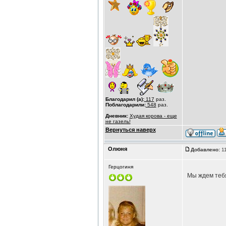
Благодарил (а):
117
раз.
Поблагодарили:
548
раз.
Дневник:
Худая корова - еще
не газель!
Вернуться наверх
Олюня
Добавлено:
11
Герцогиня
Мы ждем теб