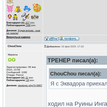
Благодарил (а):
117
раз.
Поблагодарили:
548
раз.
Дневник:
Худая корова - еще
не газель!
Вернуться наверх
ChouChou
Добавлено:
10 фев 2025, 17:22
Маркиза
ТРЕНЕР писал(а):
Зарегистрирован: 08 янв
2010, 13:59
ChouChou писал(а):
Сообщений: 1196
Откуда: France
Благодарил (а):
11
раз.
Поблагодарили:
16
раз.
Я с Эквадора приеха
Дневник:
viewtopic.php?t=3967
ходил на Руины Инг