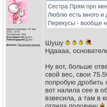
Сестра Прям про ме
Люблю есть много и 
Перекусы - вообще н
Зарегистрирован: 02 янв
2013, 11:57
Сообщений: 333
Благодарил (а):
9
раз.
Поблагодарили:
8
раз.
Шушу
Дневник:
Последняя попытка
Ндаааа, основател
Ну вот, больше отв
свой вес, свои 75.5
попробую дробить н
вот налила сее в о
взвесила, а там в к
отлила половину