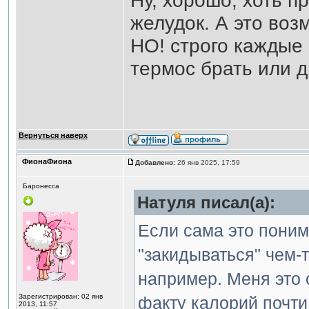
Ну, хорошо, хоть п
желудок. А это во
НО! строго каждые 
термос брать или 
Вернуться наверх
ФионаФиона
Добавлено:
26 янв 2025, 17:59
Баронесса
Натуля писал(а):
Если сама это поним
"закидываться" чем-
например. Меня это о
Зарегистрирован: 02 янв
факту калорий почти 
2013, 11:57