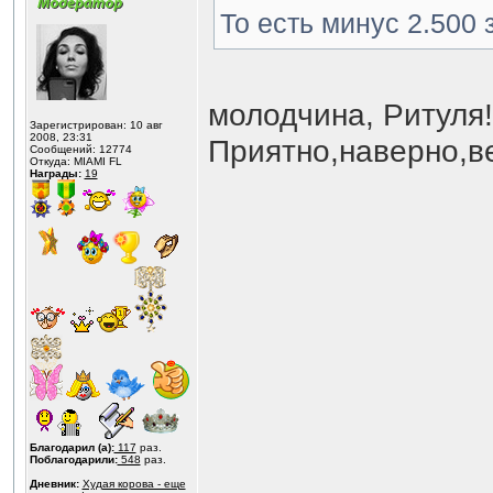
То есть минус 2.500 
молодчина, Ритуля!
Зарегистрирован: 10 авг
2008, 23:31
Приятно,наверно,
Сообщений: 12774
Откуда: MIAMI FL
Награды:
19
Благодарил (а):
117
раз.
Поблагодарили:
548
раз.
Дневник:
Худая корова - еще