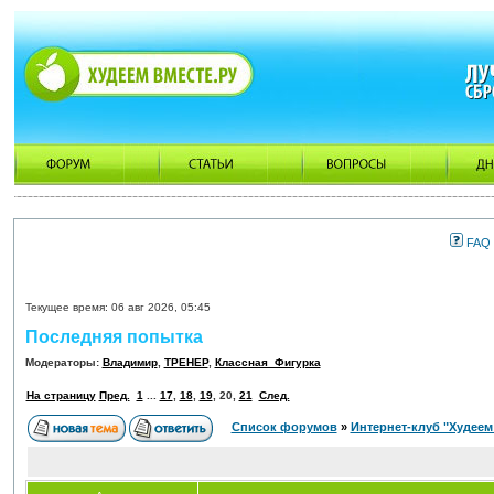
FAQ
Текущее время: 06 авг 2026, 05:45
Последняя попытка
Модераторы:
Владимир
,
ТРЕНЕР
,
Классная_Фигурка
На страницу
Пред.
1
...
17
,
18
,
19
,
20
,
21
След.
Список форумов
»
Интернет-клуб "Худеем