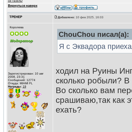
не газель!
Вернуться наверх
ТРЕНЕР
Добавлено:
10 фев 2025, 16:03
Королева
ChouChou писал(а):
Я с Эквадора приех
ходил на Руины Ин
Зарегистрирован: 10 авг
2008, 23:31
сколько робыли? В
Сообщений: 12774
Откуда: MIAMI FL
Награды:
19
Во сколько вам пе
срашиваю,так как э
ехать?