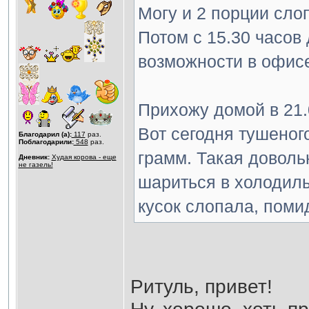
Могу и 2 порции слоп
Потом с 15.30 часов 
возможности в офисе
Прихожу домой в 21.0
Вот сегодня тушеног
Благодарил (а):
117
раз.
Поблагодарили:
548
раз.
грамм. Такая довольн
Дневник:
Худая корова - еще
не газель!
шариться в холодиль
кусок слопала, поми
Ритуль, привет!