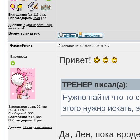
Благодарил (а):
117
раз.
Поблагодарили:
548
раз.
Дневник:
Худая корова - еще
не газель!
Вернуться наверх
ФионаФиона
Добавлено:
07 фев 2025, 07:17
Баронесса
Привет!
ТРЕНЕР писал(а):
Нужно найти что то с
этого нужно искать, 
Зарегистрирован: 02 янв
2013, 11:57
Сообщений: 333
Благодарил (а):
9
раз.
Поблагодарили:
8
раз.
Дневник:
Последняя попытка
Да, Лен, пока врод