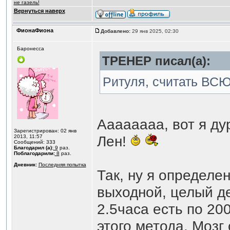
не газель!
Вернуться наверх
ФионаФиона
Добавлено:
29 янв 2025, 02:30
Баронесса
ТРЕНЕР писал(а):
Ритуля, считать ВСЮ 
Аааааааа, вот я ду
Зарегистрирован: 02 янв
Лен!
2013, 11:57
Сообщений: 333
Благодарил (а):
9
раз.
Поблагодарили:
8
раз.
Дневник:
Последняя попытка
Так, ну я определе
выходной, целый де
2.5часа есть по 20
этого метода. Мозг