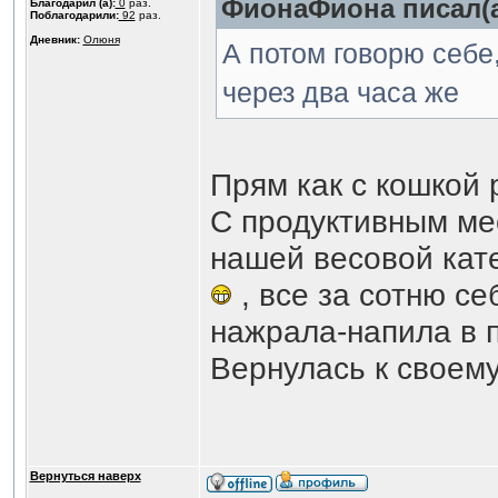
ФионаФиона писал(а
Благодарил (а):
0
раз.
Поблагодарили:
92
раз.
Дневник:
Олюня
А потом говорю себе,
через два часа же
Прям как с кошкой
С продуктивным м
нашей весовой кате
, все за сотню се
нажрала-напила в п
Вернулась к своему
Вернуться наверх