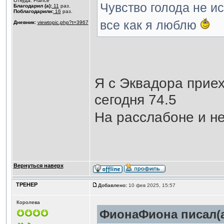
Откуда: France
Чувство голода не и
Благодарил (а):
11
раз.
Поблагодарили:
16
раз.
все как я люблю
Дневник:
viewtopic.php?t=3967
Я с Эквадора приех
сегодня 74.5
На расслабоне и не
Вернуться наверх
ТРЕНЕР
Добавлено:
10 фев 2025, 15:57
Королева
ФионаФиона писал(а