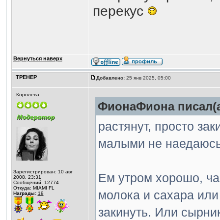
перекус
Вернуться наверх
ТРЕНЕР
Добавлено:
25 янв 2025, 05:00
Королева
ФионаФиона писал(а
растянут, просто за
малыми не наедаюсь
Зарегистрирован: 10 авг
Ем утром хорошо, час
2008, 23:31
Сообщений: 12774
Откуда: MIAMI FL
молока и сахара или
Награды:
19
закинуть. Или сырни