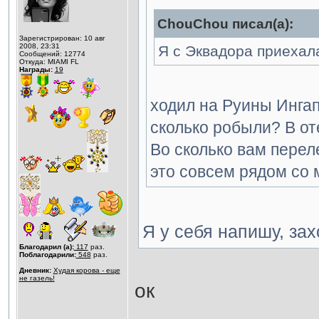
ChouChou писал(а):
Зарегистрирован: 10 авг
2008, 23:31
Я с Эквадора приехал
Сообщений: 12774
Откуда: MIAMI FL
Награды:
19
ходил на Руины Инга
сколько робыли? В от
Во сколько вам перел
это совсем рядом со 
Я у себя напишу, за
Благодарил (а):
117
раз.
Поблагодарили:
548
раз.
Дневник:
Худая корова - еще
не газель!
ок