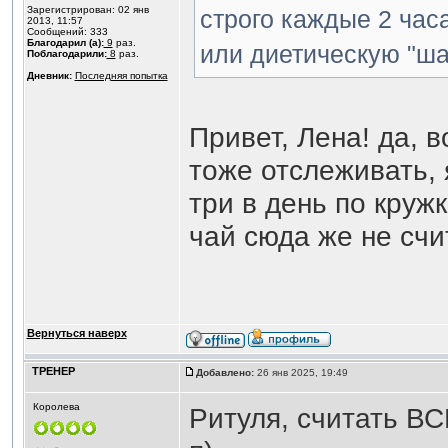
Зарегистрирован: 02 янв
строго каждые 2 час
2013, 11:57
Сообщений: 333
Благодарил (а):
9
раз.
или диетическую "ш
Поблагодарили:
8
раз.
Дневник:
Последняя попытка
Привет, Лена! да, 
тоже отслеживать, я
три в день по круж
чай сюда же не счи
Вернуться наверх
ТРЕНЕР
Добавлено:
26 янв 2025, 19:49
Королева
Ритуля, считать ВС