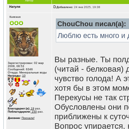
Автор
Натуля
Добавлено:
24 янв 2025, 19:38
Княгиня
ChouChou писал(а):
Люблю есть много и 
Вы разные. Ты пол
Зарегистрирован: 02 мар
(читай - белковая)
2008, 08:53
Сообщений: 6346
Откуда: Минеральные воды
чувство голода! А 
Награды:
10
хотя бы в этом мом
Перекусы не так ст
Обусловлены они по
Благодарил (а):
19
раз.
Поблагодарили:
150
раз.
приближены к суто
Дневник:
Поехали!
Вопрос упирается, 