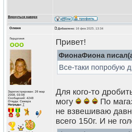
Вернуться наверх
Олюня
Добавлено:
16 фев 2025, 13:34
Герцогиня
Привет!
ФионаФиона писал(а
Все-таки попробую д
Для кого-то дробить
Зарегистрирован: 26 мар
2008, 03:08
Сообщений: 4248
могу
По мага
Откуда: Самара
Награды:
7
не взвешиваю давно
всего 150г. И не г