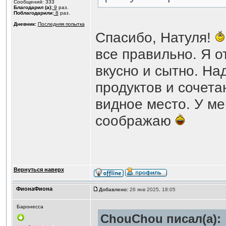
Сообщений: 333
Благодарил (а):
9
раз.
Поблагодарили:
8
раз.
Дневник:
Последняя попытка
Спасибо, Натуля!
все правильно. Я 
вкусно и сытно. На
продуктов и сочета
видное место. У ме
соображаю
Вернуться наверх
ФионаФиона
Добавлено:
26 янв 2025, 18:05
Баронесса
ChouChou писал(а):