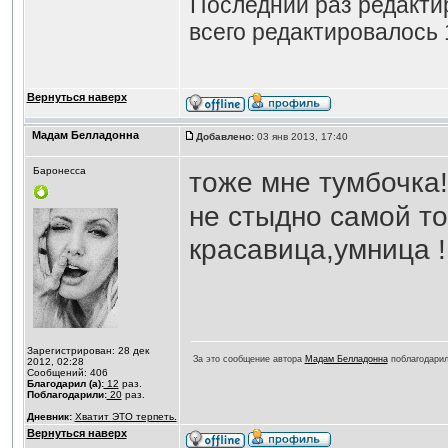
Последний раз редакт
всего редактировалось 
Вернуться наверх
Мадам Белладонна
Добавлено:
03 янв 2013, 17:40
Баронесса
тоже мне тумбочка!
не стыдно самой т
красавица,умница !
Зарегистрирован: 28 дек
За это сообщение автора
Мадам Белладонна
поблагодари
2012, 02:28
Сообщений: 406
Благодарил (а):
12
раз.
Поблагодарили:
20
раз.
Дневник:
Хватит ЭТО терпеть.
Вернуться наверх