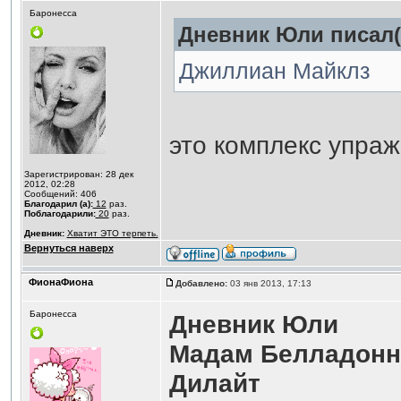
Баронесса
Дневник Юли писал(
Джиллиан Майклз
это комплекс упраж
Зарегистрирован: 28 дек
2012, 02:28
Сообщений: 406
Благодарил (а):
12
раз.
Поблагодарили:
20
раз.
Дневник:
Хватит ЭТО терпеть.
Вернуться наверх
ФионаФиона
Добавлено:
03 янв 2013, 17:13
Баронесса
Дневник Юли
Мадам Белладонн
Дилайт