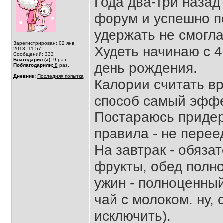
Года два-три назад 
форум и успешно по
удержать не смогла
Зарегистрирован: 02 янв
Худеть начинаю с 4
2013, 11:57
Сообщений: 333
Благодарил (а):
9
раз.
день рождения.
Поблагодарили:
8
раз.
Дневник:
Последняя попытка
Калории считать вря
способ самый эффек
Постараюсь придер
правила - не перее
На завтрак - обязат
фрукты, обед полно
ужин - полноценный
чай с молоком. ну, 
исключить).