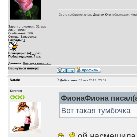
За это сообщение автора
Дневник Юли
поблагодарил:
Фио
Зарегистрирован: 31 дек
2012, 10:09
Сообщений: 386
Откуда: Запорожье
Награды:
1
Благодарил (а):
0
раз.
Поблагодарили:
7
раз.
Дневник:
Вперед к красоте!!!
Вернуться наверх
Natale
Добавлено:
03 янв 2013, 23:09
Княгиня
ФионаФиона писал(а
Вот такая тумбочка
ой насмешила, 