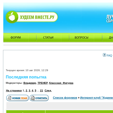
FAQ
Текущее время: 10 авг 2026, 12:29
Последняя попытка
Модераторы:
Владимир
,
ТРЕНЕР
,
Классная_Фигурка
На страницу
1
,
2
,
3
,
4
,
5
...
21
След.
Список форумов
»
Интернет-клуб "Худеем