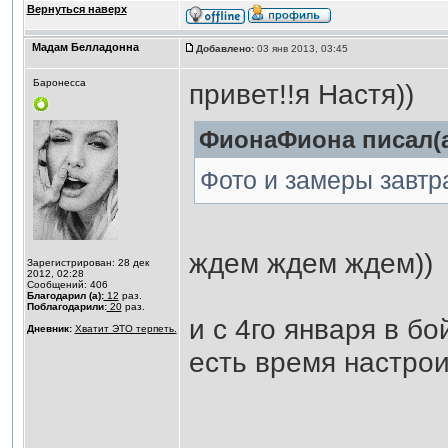
Вернуться наверх
Мадам Белладонна
Добавлено:
03 янв 2013, 03:45
Баронесса
привет!!я Настя))
ФионаФиона писал(а
Фото и замеры завтр
ждем ждем ждем))
Зарегистрирован: 28 дек
2012, 02:28
Сообщений: 406
Благодарил (а):
12
раз.
Поблагодарили:
20
раз.
и с 4го января в бо
Дневник:
Хватит ЭТО терпеть.
есть время настрои