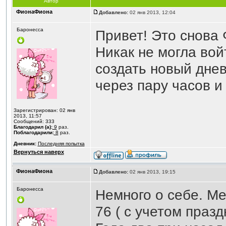
Автор
ФионаФиона
Добавлено:
02 янв 2013, 12:04
Баронесса
Привет! Это снова
Никак не могла во
создать новый дне
через пару часов и 
Зарегистрирован: 02 янв
2013, 11:57
Сообщений: 333
Благодарил (а):
9
раз.
Поблагодарили:
8
раз.
Дневник:
Последняя попытка
Вернуться наверх
ФионаФиона
Добавлено:
02 янв 2013, 19:15
Баронесса
Немного о себе. Мен
76 ( с учетом празд