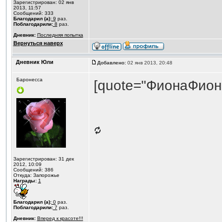
Зарегистрирован: 02 янв
2013, 11:57
Сообщений: 333
Благодарил (а):
9
раз.
Поблагодарили:
8
раз.
Дневник:
Последняя попытка
Вернуться наверх
Дневник Юли
Добавлено:
02 янв 2013, 20:48
Баронесса
[quote="ФионаФион
Зарегистрирован: 31 дек
2012, 10:09
Сообщений: 386
Откуда: Запорожье
Награды:
1
Благодарил (а):
0
раз.
Поблагодарили:
7
раз.
Дневник:
Вперед к красоте!!!