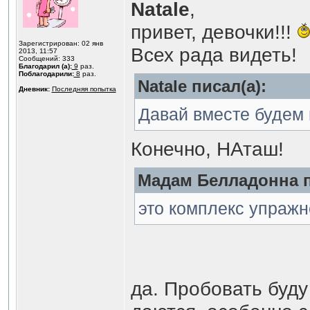
Natale
,
привет, девочки!!!
Зарегистрирован: 02 янв
Всех рада видеть!
2013, 11:57
Сообщений: 333
Благодарил (а):
9
раз.
Поблагодарили:
8
раз.
Natale писал(а):
Дневник:
Последняя попытка
Давай вместе будем 
Конечно, НАташ!
Мадам Белладонна п
это комплекс упражн
да. Пробовать буду