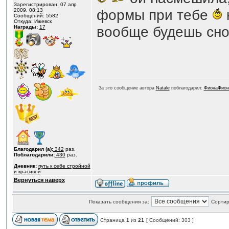
Зарегистрирован: 07 апр
формы при тебе
2009, 08:13
Сообщений: 5582
Откуда: Ижевск
вообще будешь сно
Награды:
17
За это сообщение автора
Natale
поблагодарил:
ФионаФион
Благодарил (а):
342
раз.
Поблагодарили:
430
раз.
Дневник:
путь к себе стройной
и красивой
Вернуться наверх
Показать сообщения за:
Сортир
Страница
1
из
21
[ Сообщений: 303 ]