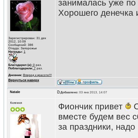
занималась уже по
Хорошего денечка и на
Зарегистрирован: 31 дек
2012, 10:09
Сообщений: 386
Откуда: Запорожье
Награды:
1
Благодарил (а):
0
раз.
Поблагодарили:
7
раз.
Дневник:
Вперед к красоте!!!
Вернуться наверх
Natale
Добавлено:
03 янв 2013, 14:07
Княгиня
Фиончик привет
С
вместе будем вес 
за праздники, надо