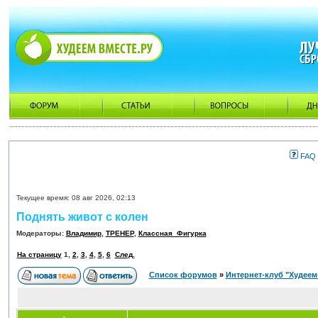
FAQ
Текущее время: 08 авг 2026, 02:13
Поднять живот с колен
Модераторы:
Владимир
,
ТРЕНЕР
,
Классная_Фигурка
На страницу
1
,
2
,
3
,
4
,
5
,
6
След.
Список форумов
»
Интернет-клуб "Худеем