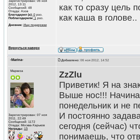
Зарегистрирован: 06 ноя
как то сразу цель п
2012, 13:11
Сообщений: 48
Откуда: Азов
как каша в голове..
Благодарил (а):
0
раз.
Поблагодарили:
1
раз.
Дневник:
Ищу поддержки
Вернуться наверх
-Marina-
Добавлено:
06 ноя 2012, 14:52
Маркиза
ZzZlu
Приветик! Я на знак
Выше нос!!! Начина
понедельник и не п
И постоянно задава
Зарегистрирован: 07 ноя
2011, 22:49
Сообщений: 1172
сегодня (сейчас) ч
Откуда: Москва-Харьков
Награды:
15
понимаешь, что отв