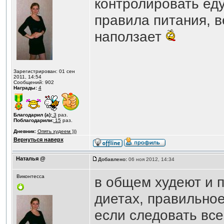
контролировать еду
правила питания, в
наползает
Зарегистрирован: 01 сен
2011, 14:54
Сообщений: 902
Награды:
4
Благодарил (а):
3
раз.
Поблагодарили:
15
раз.
Дневник:
Опять худеем )))
Вернуться наверх
Наталья @
Добавлено:
06 ноя 2012, 14:34
Виконтесса
в общем худеют и 
диетах, правильное
если следовать все