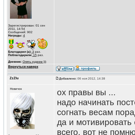
Зарегистрирован: 01 сен
2011, 14:54
Сообщений: 902
Награды:
4
Благодарил (а):
3
раз.
Поблагодарили:
15
раз.
Дневник:
Опять худеем )))
Вернуться наверх
ZzZlu
Добавлено:
06 ноя 2012, 14:38
Новичок
ох правы вы ...
надо начинать пост
согнать весам пора
да и мотивировать 
всего, вот не помн