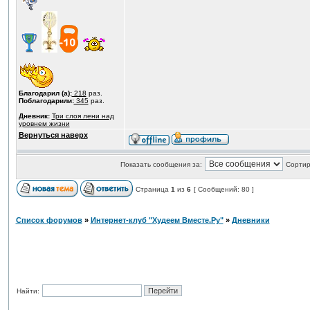
Благодарил (а):
218
раз.
Поблагодарили:
345
раз.
Дневник:
Три слоя лени над
уровнем жизни
Вернуться наверх
Показать сообщения за:
Сортир
Страница
1
из
6
[ Сообщений: 80 ]
Список форумов
»
Интернет-клуб "Худеем Вместе.Ру"
»
Дневники
Найти: