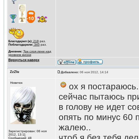
Благодарил (а):
218
раз.
Поблагодарили:
345
раз.
Дневник:
Три слоя лени над
уровнем жизни
Вернуться наверх
ZzZlu
Добавлено:
06 ноя 2012, 14:14
Новичок
ох я постараюсь.
сейчас пытаюсь пр
в голову не идет со
опять по минус 60 
жалею..
Зарегистрирован: 06 ноя
чтоб я без тебя дел
2012, 13:11
Сообщений: 48