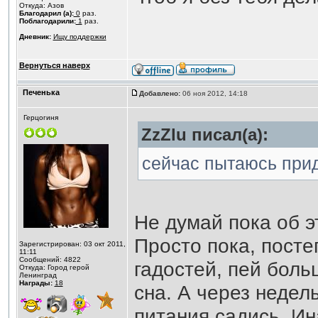
Откуда: Азов
Благодарил (а):
0
раз.
Поблагодарили:
1
раз.
Дневник:
Ищу поддержки
Вернуться наверх
Печенька
Добавлено:
06 ноя 2012, 14:18
Герцогиня
ZzZlu писал(а):
сейчас пытаюсь при
Не думай пока об э
Просто пока, пост
Зарегистрирован: 03 окт 2011,
11:11
Сообщений: 4822
гадостей, пей боль
Откуда: Город герой
Ленинград
Награды:
18
сна. А через недел
питания садись. Ин