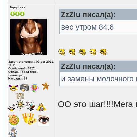
Герцогиня
ZzZlu писал(а):
вес утром 84.6
Зарегистрирован: 03 окт 2011,
ZzZlu писал(а):
11:11
Сообщений: 4822
Откуда: Город герой
Ленинград
и замены молочного 
Награды:
18
ОО это шаг!!!!Мега