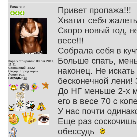
Герцогиня
Привет пропажа!!!
Хватит себя жалеть
Скоро новый год, не
весе!!!
Собрала себя в куч
Больше спать, мень
Зарегистрирован: 03 окт 2011,
11:11
наконец. Не искат
Сообщений: 4822
Откуда: Город герой
Ленинград
бесконечной лени! 
Награды:
18
До НГ меньше 2-х 
его в весе 70 с коп
У нас почти одинак
Еще раз соскочишь,
обессудь