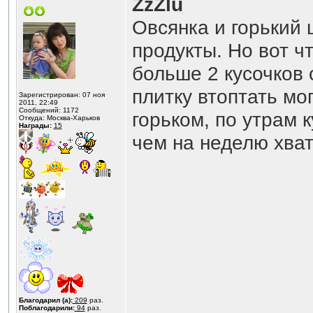
ZzZlu
Овсянка и горький 
продукты. Но вот ч
больше 2 кусочков 
плитку втоптать мо
Зарегистрирован: 07 ноя
2011, 22:49
Сообщений: 1172
горьком, по утрам 
Откуда: Москва-Харьков
Награды:
15
чем на неделю хват
Благодарил (а):
209
раз.
Поблагодарили:
94
раз.