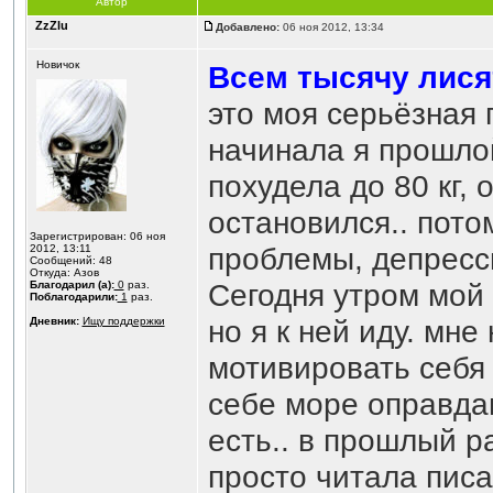
Автор
ZzZlu
Добавлено:
06 ноя 2012, 13:34
Новичок
Всем тысячу лисят
это моя серьёзная 
начинала я прошлой 
похудела до 80 кг, 
остановился.. пото
Зарегистрирован: 06 ноя
проблемы, депресси
2012, 13:11
Сообщений: 48
Откуда: Азов
Сегодня утром мой 
Благодарил (а):
0
раз.
Поблагодарили:
1
раз.
но я к ней иду. мн
Дневник:
Ищу поддержки
мотивировать себя 
себе море оправда
есть.. в прошлый р
просто читала писал