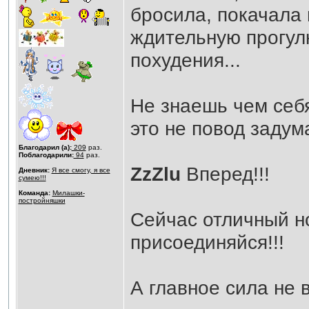
бросила, покачала 
ждительную прогул
похудения...
Не знаешь чем себя
это не повод задум
Благодарил (а):
209
раз.
Поблагодарили:
94
раз.
ZzZlu
Вперед!!!
Дневник:
Я все смогу, я все
сумею!!!
Команда:
Милашки-
постройняшки
Сейчас отличный н
присоединяйся!!!
А главное сила не