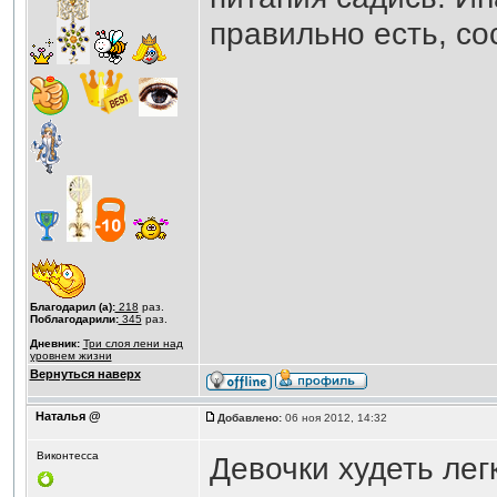
правильно есть, со
Благодарил (а):
218
раз.
Поблагодарили:
345
раз.
Дневник:
Три слоя лени над
уровнем жизни
Вернуться наверх
Наталья @
Добавлено:
06 ноя 2012, 14:32
Виконтесса
Девочки худеть лег