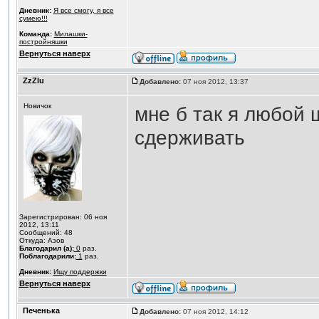
Дневник:
Я все смогу, я все
сумею!!!
Команда:
Милашки-
постройняшки
Вернуться наверх
ZzZlu
Добавлено:
07 ноя 2012, 13:37
Новичок
мне б так я любой 
сдерживать
Зарегистрирован: 06 ноя
2012, 13:11
Сообщений: 48
Откуда: Азов
Благодарил (а):
0
раз.
Поблагодарили:
1
раз.
Дневник:
Ищу поддержки
Вернуться наверх
Печенька
Добавлено:
07 ноя 2012, 14:12