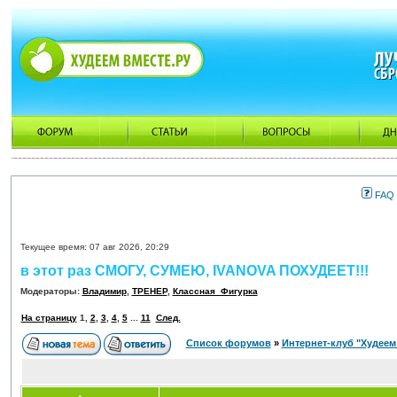
FAQ
Текущее время: 07 авг 2026, 20:29
в этот раз СМОГУ, СУМЕЮ, IVANOVA ПОХУДЕЕТ!!!
Модераторы:
Владимир
,
ТРЕНЕР
,
Классная_Фигурка
На страницу
1
,
2
,
3
,
4
,
5
...
11
След.
Список форумов
»
Интернет-клуб "Худеем