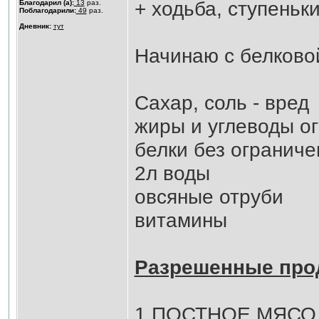
+ ходьба, ступеньк
Благодарил (а):
13
раз.
Поблагодарили:
49
раз.
Дневник:
тут
Начинаю с белковой
Сахар, соль - вред
жиры и углеводы о
белки без ограниче
2л воды
овсяные отруби
витамины
Разрешенные прод
1.ПОСТНОЕ МЯСО