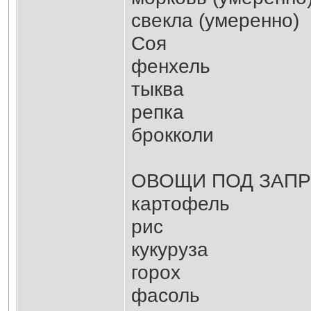
свекла (умеренно)
Соя
фенхель
тыква
репка
брокколи
ОВОЩИ ПОД ЗАП
картофель
рис
кукуруза
горох
фасоль