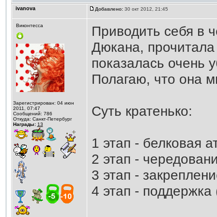
ivanova
Добавлено:
30 окт 2012, 21:45
Виконтесса
Приводить себя в ч
Дюкана, прочитала 
показалась очень у
Полагаю, что она 
Зарегистрирован: 04 июн
Суть кратенько:
2011, 07:47
Сообщений: 786
Откуда: Санкт-Петербург
Награды:
13
1 этап - белковая а
2 этап - чередован
3 этап - закреплени
4 этап - поддержка