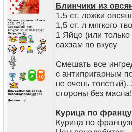
Блинчики из овся
1.5 ст. ложки овся
Зарегистрирован: 04 июн
1,5 ст. л мягкого т
2011, 07:47
Сообщений: 786
Откуда: Санкт-Петербург
1 Яйцо (или только
Награды:
13
сахзам по вкусу
Смешать все ингре
с антипригарным п
не очень толстый).
стороны без масла!
Благодарил (а):
13
раз.
Поблагодарили:
49
раз.
Дневник:
тут
Курица по францу
Курица по французс