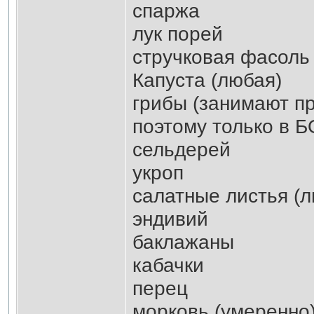
спаржа
лук порей
стручковая фасоль
Капуста (любая)
грибы (занимают п
поэтому только в Б
сельдерей
укроп
салатные листья (
эндивий
баклажаны
кабачки
перец
морковь (умеренно