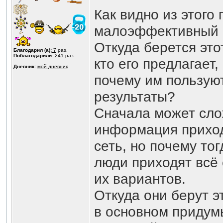
Как видно из этого
малоэффективный с
Откуда берется это
Благодарил (а):
7
раз.
Поблагодарили:
241
раз.
кто его предлагает,
Дневник:
мой дневник
почему им пользую
результаты?
Сначала может слож
информация приход
сеть, но почему то
люди приходят всё 
их вариантов.
Откуда они берут э
в основном придум