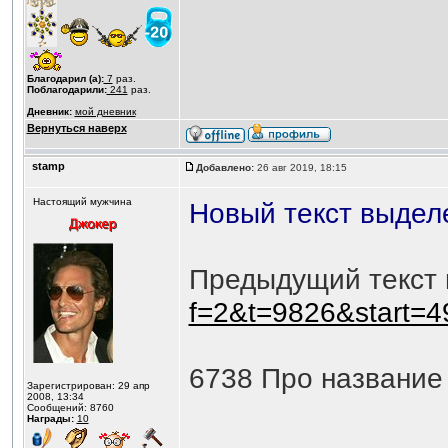
Благодарил (а):
7
раз.
Поблагодарили:
241
раз.
Дневник:
мой дневник
Вернуться наверх
stamp
Добавлено:
26 авг 2019, 18:15
Настоящий мужчина
Новый текст выдел
Предыдущий текст 
f=2&t=9826&start=4
6738 Про название 
Зарегистрирован: 29 апр
2008, 13:34
Сообщений: 8760
Награды:
10