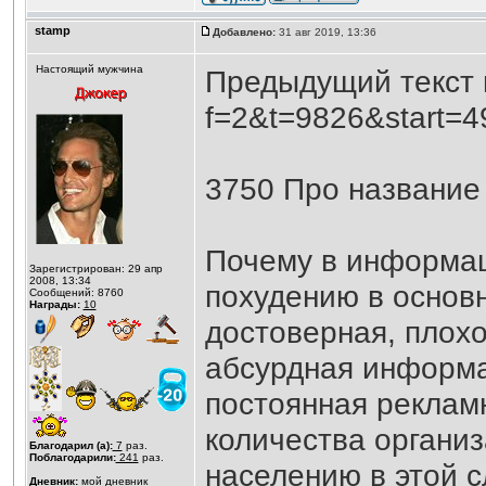
stamp
Добавлено:
31 авг 2019, 13:36
Настоящий мужчина
Предыдущий текст н
f=2&t=9826&start=4
3750 Про название 
Почему в информа
Зарегистрирован: 29 апр
2008, 13:34
похудению в основн
Сообщений: 8760
Награды:
10
достоверная, плох
абсурдная информа
постоянная реклам
количества органи
Благодарил (а):
7
раз.
Поблагодарили:
241
раз.
населению в этой 
Дневник:
мой дневник