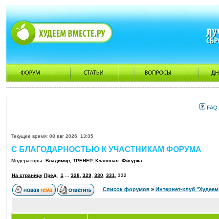
FAQ
Текущее время: 08 авг 2026, 13:05
С БЛАГОДАРНОСТЬЮ К УЧАСТНИКАМ ФОРУМА
Модераторы:
Владимир
,
ТРЕНЕР
,
Классная_Фигурка
На страницу
Пред.
1
...
328
,
329
,
330
,
331
,
332
Список форумов
»
Интернет-клуб "Худеем