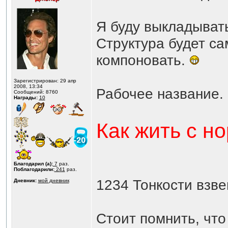
Я буду выкладывать
Структура будет са
компоновать.
Зарегистрирован: 29 апр
2008, 13:34
Рабочее название.
Сообщений: 8760
Награды:
10
Как жить с н
Благодарил (а):
7
раз.
Поблагодарили:
241
раз.
1234 Тонкости взв
Дневник:
мой дневник
Стоит помнить, что