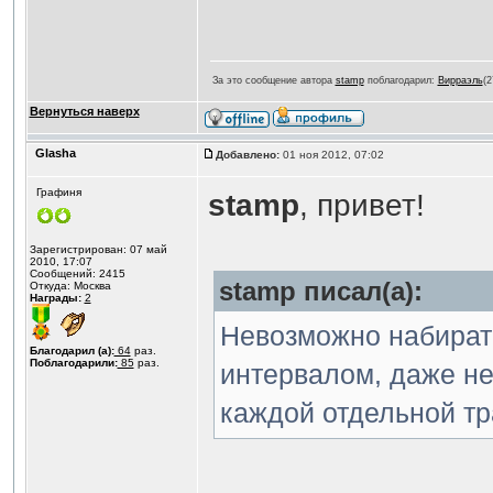
За это сообщение автора
stamp
поблагодарил:
Вирраэль
(2
Вернуться наверх
Glasha
Добавлено:
01 ноя 2012, 07:02
Графиня
stamp
, привет!
Зарегистрирован: 07 май
2010, 17:07
Сообщений: 2415
stamp писал(а):
Откуда: Москва
Награды:
2
Невозможно набирать
Благодарил (а):
64
раз.
Поблагодарили:
85
раз.
интервалом, даже не
каждой отдельной тр