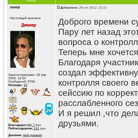
Автор
stamp
Добавлено:
29 окт 2012, 22:21
Настоящий мужчина
Доброго времени су
Пару лет назад это
вопроса о контролл
Теперь мне хочется
Благодаря участни
создал эффективну
Зарегистрирован: 29 апр
2008, 13:34
контролля своего в
Сообщений: 8760
Награды:
10
сейссию по коррект
расслабленного сез
И я решил ,что дел
друзьями.
Благодарил (а):
7
раз.
Поблагодарили:
241
раз.
Дневник:
мой дневник