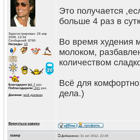
Это получается ,ес
больше 4 раз в сут
Зарегистрирован: 29 апр
2008, 13:34
Во время худения 
Сообщений: 8760
Награды:
10
молоком, разбавле
количеством сладко
Всё для комфортно
Благодарил (а):
7
раз.
Поблагодарили:
241
раз.
дела.)
Дневник:
мой дневник
Вернуться наверх
stamp
Добавлено:
31 окт 2012, 22:45