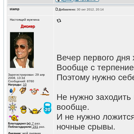
stamp
Добавлено:
30 окт 2012, 20:14
Настоящий мужчина
Вечер первого дня 
Вообще с терпение
Поэтому нужно себ
Зарегистрирован: 29 апр
2008, 13:34
Сообщений: 8760
Награды:
10
Не нужно заходить 
вообще.
И не нужно ложится
Благодарил (а):
7
раз.
ночные срывы.
Поблагодарили:
241
раз.
Дневник:
мой дневник