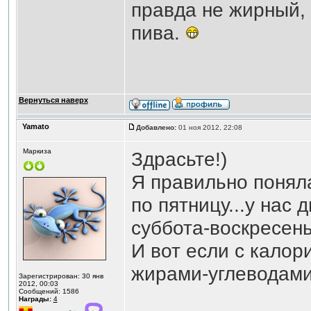
правда не жирный, 
пива.
Вернуться наверх
Yamato
Добавлено:
01 ноя 2012, 22:08
Маркиза
Здрасьте!)
Я правильно понял
по пятницу...у нас 
суббота-воскресень
И вот если с калори
жирами-углеводами
Зарегистрирован: 30 янв
2012, 00:03
Сообщений: 1586
Награды:
4