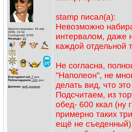
stamp писал(а):
Невозможно набира
Зарегистрирован: 29 апр
2008, 13:34
интервалом, даже 
Сообщений: 8760
Награды:
10
каждой отдельной 
Не согласна, полно
"Наполеон", не мно
Благодарил (а):
7
раз.
Поблагодарили:
241
раз.
делать вид, что это
Дневник:
мой дневник
Подсчитаем, из тор
обед- 600 ккал (ну 
примерно таких три
ещё не съеденный)