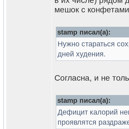
в их числе) рядом 
мешок с конфетами.
stamp писал(а):
Нужно стараться сох
дней худения.
Согласна, и не толь
stamp писал(а):
Дефицит калорий не
проявлятся раздраж