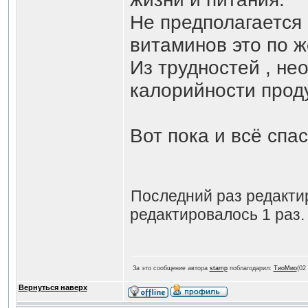
Не предполагается 
витаминов это по 
Из трудностей , н
калорийности проду
Вот пока и всё спа
Последний раз редакт
редактировалось 1 раз.
За это сообщение автора
stamp
поблагодарил:
ТиоМио
(02
Вернуться наверх