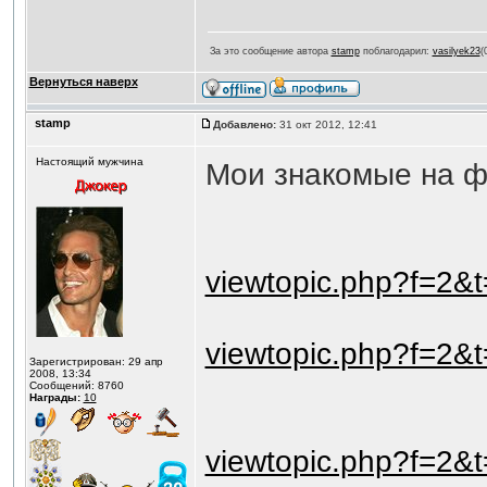
За это сообщение автора
stamp
поблагодарил:
vasilyek23
(
Вернуться наверх
stamp
Добавлено:
31 окт 2012, 12:41
Настоящий мужчина
Мои знакомые на 
viewtopic.php?f=2&
viewtopic.php?f=2&
Зарегистрирован: 29 апр
2008, 13:34
Сообщений: 8760
Награды:
10
viewtopic.php?f=2&