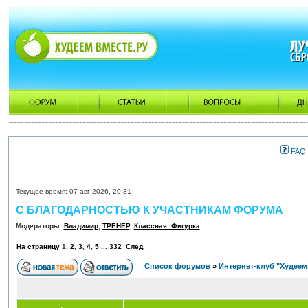
FAQ
Текущее время: 07 авг 2026, 20:31
С БЛАГОДАРНОСТЬЮ К УЧАСТНИКАМ ФОРУМА
Модераторы:
Владимир
,
ТРЕНЕР
,
Классная_Фигурка
На страницу
1
,
2
,
3
,
4
,
5
...
332
След.
Список форумов
»
Интернет-клуб "Худеем