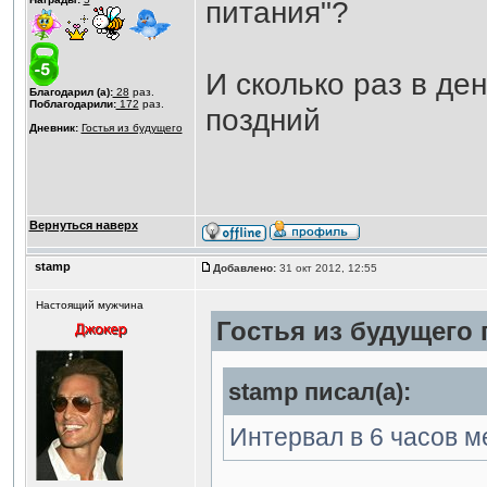
питания"?
И сколько раз в де
Благодарил (а):
28
раз.
Поблагодарили:
172
раз.
поздний
Дневник:
Гостья из будущего
Вернуться наверх
stamp
Добавлено:
31 окт 2012, 12:55
Настоящий мужчина
Гостья из будущего 
stamp писал(а):
Интервал в 6 часов м