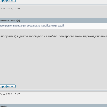
 сен 2012, 15:00
сменка писал(а):
зжирения набирания веса после такой диетки! ахой!
 получится) я диеты вообще-то не люблю...это просто такой переход к правил
 сен 2012, 16:47
ал(а):