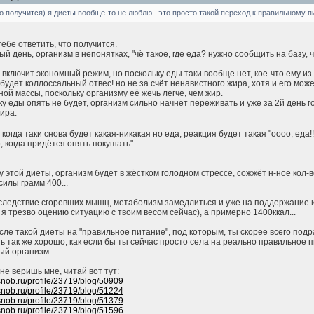
 получится) я диеты вообще-то не люблю...это просто такой переход к правильному пи
тебе ответить, что получится.
ый день, организм в непонятках, "чё такое, где еда? нужно сообщить на базу,
же включит экономный режим, но поскольку еды таки вообще нет, кое-что ему и
 будет коллоссальный отвес! но не за счёт ненавистного жира, хотя и его может
ой массы, поскольку организму её жечь легче, чем жир.
ку еды опять не будет, организм сильно начнёт переживать и уже за 2й день го
ира.
, когда таки снова будет какая-никакая но еда, реакция будет такая "оооо, еда!
, когда придётся опять покушать".
цу этой диеты, организм будет в жёстком голодном стрессе, сожжёт н-ное кол-
тсилы грамм 400...
 следствие сгоревших мышц, метаболизм замедлиться и уже на поддержание 
 я трезво оцению ситуацию с твоим весом сейчас), а примерно 1400ккал...
сле такой диеты на "правильное питание", под которым, ты скорее всего под
ь так же хорошо, как если бы ты сейчас просто села на реально правильное пи
ый организм.
не веришь мне, читай вот тут:
snob.ru/profile/23719/blog/50909
snob.ru/profile/23719/blog/51224
snob.ru/profile/23719/blog/51379
snob.ru/profile/23719/blog/51596