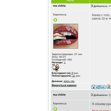
Автор
ma chérie
Добавлено:
27
Баронесса
Начну с того
наела 10 кг.
Зарегистрирован: 27 сен
2012, 00:27
Сообщений: 492
Награды:
1
Благодарил (а):
9
раз.
Поблагодарили:
11
раз.
Дневник:
dolce vita
Вернуться наверх
ma chérie
Добавлено:
27
Баронесса
Я обоими рук