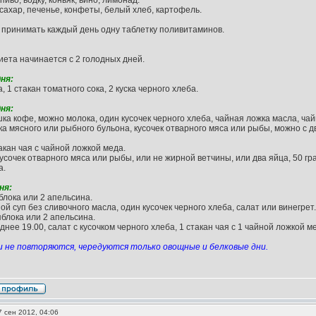
пиво, водку, коньяк, вино, лимонад.
сахар, печенье, конфеты, белый хлеб, картофель.
принимать каждый день одну таблетку поливитаминов.
иета начинается с 2 голодных дней.
ня:
, 1 стакан томатного сока, 2 куска черного хлеба.
ня:
шка кофе, можно молока, один кусочек черного хлеба, чайная ложка масла, ча
ка мясного или рыбного бульона, кусочек отварного мяса или рыбы, можно с д
акан чая с чайной ложкой меда.
кусочек отварного мяса или рыбы, или не жирной ветчины, или два яйца, 50 гр
а.
ня:
яблока или 2 апельсина.
ой суп без сливочного масла, один кусочек черного хлеба, салат или винегрет.
яблока или 2 апельсина.
днее 19.00, салат с кусочком черного хлеба, 1 стакан чая с 1 чайной ложкой м
и не повторяются, чередуются только овощные и белковые дни.
 сен 2012, 04:06