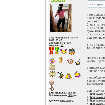
посмотрю что
я могу сразу 
шаг 1: голодн
сегодня".
2. мозг тут 
3. на 2й день
сухой мышечн
4. но посколь
ещё менше ж
Зарегистрирован: 25 янв
2011, 17:42
Сообщений: 14838
5. на 3й день
Награды:
17
то непонятно
...
короче к кон
жирка... ну о
опять же как
1600ккал (как
и перейдя по
будешь худет
так замученн
ещё, если уж 
Благодарил (а):
256
раз.
1)
http://www.
Поблагодарили:
509
раз.
2)
http://www.
3)
http://www.
Дневник:
спорт и еда
4)
http://www.