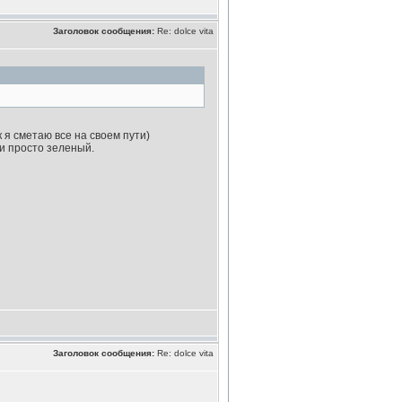
Заголовок сообщения:
Re: dolce vita
к я сметаю все на своем пути)
 и просто зеленый.
Заголовок сообщения:
Re: dolce vita