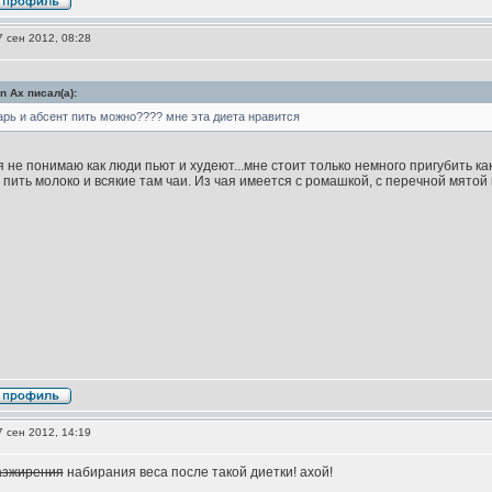
 сен 2012, 08:28
an Ax писал(а):
арь и абсент пить можно???? мне эта диета нравится
я не понимаю как люди пьют и худеют...мне стоит только немного пригубить ка
 пить молоко и всякие там чаи. Из чая имеется с ромашкой, с перечной мятой
 сен 2012, 14:19
азжирения
набирания веса после такой диетки! ахой!