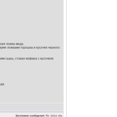
йная ложка меда.
вумя ложками горошка и кусочек черного
амм сыры, стакан кефира с кусочком
еда.
Заголовок сообщения:
Re: dolce vita