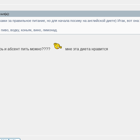
ал(а):
ами за правильное питание, но для начала посижу на английской диете) Итак, вот она:
 пиво, водку, коньяк, вино, лимонад.
арь и абсент пить можно????
мне эта диета нравится