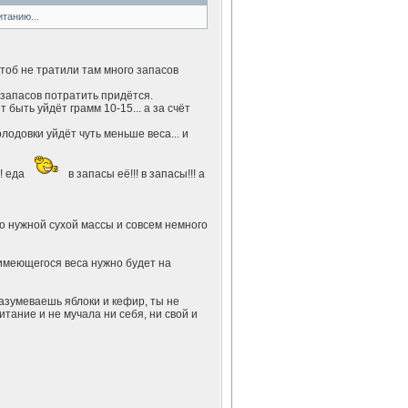
танию...
 чтоб не тратили там много запасов
з запасов потратить придётся.
 быть уйдёт грамм 10-15... а за счёт
лодовки уйдёт чуть меньше веса... и
!! еда
в запасы её!!! в запасы!!! а
во нужной сухой массы и совсем немного
имеющегося веса нужно будет на
разумеваешь яблоки и кефир, ты не
тание и не мучала ни себя, ни свой и