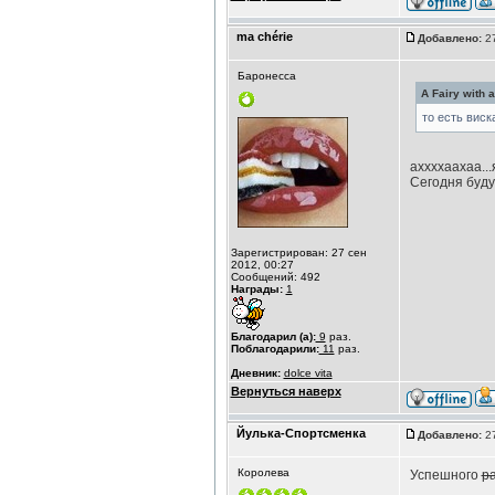
ma chérie
Добавлено:
27
Баронесса
A Fairy with 
то есть виск
аххххаахаа...
Сегодня буду
Зарегистрирован: 27 сен
2012, 00:27
Сообщений: 492
Награды:
1
Благодарил (а):
9
раз.
Поблагодарили:
11
раз.
Дневник:
dolce vita
Вернуться наверх
Йулька-Спортсменка
Добавлено:
27
Королева
Успешного
р