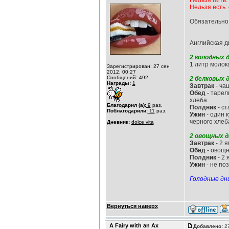
Нельзя пить:
Нельзя есть:
Обязательно 
Английская д
2 голодных д
1 литр молока
Зарегистрирован: 27 сен
2012, 00:27
Сообщений: 492
2 белковых д
Награды:
1
Завтрак
- ча
Обед
- тарел
хлеба.
Благодарил (а):
9
раз.
Полдник
- ст
Поблагодарили:
11
раз.
Ужин
- один 
черного хлеб
Дневник:
dolce vita
2 овощных д
Завтрак
- 2 
Обед
- овощн
Полдник
- 2 
Ужин
- не поз
Голодные дн
Вернуться наверх
A Fairy with an Ax
Добавлено:
27