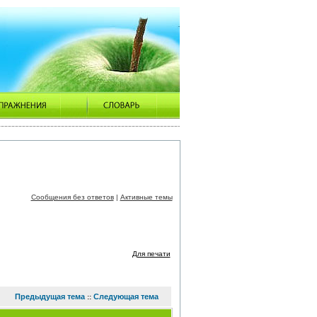
Сообщения без ответов
|
Активные темы
Для печати
Предыдущая тема
Следующая тема
::