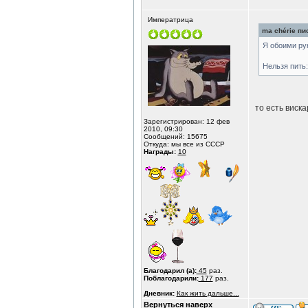
Императрица
ma chérie пис
Я обоими рук
Нельзя пить:
то есть виск
Зарегистрирован: 12 фев
2010, 09:30
Сообщений: 15675
Откуда: мы все из СССР
Награды:
10
Благодарил (а):
45
раз.
Поблагодарили:
177
раз.
Дневник:
Как жить дальше...
Вернуться наверх