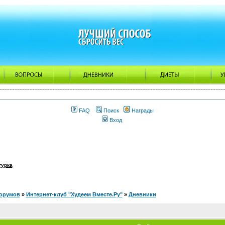
FAQ
Поиск
Награды
Вход
гурка
орумов
»
Интернет-клуб "Худеем Вместе.Ру"
»
Дневники