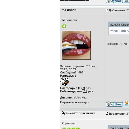
ma chérie
Добавлено:
27
Баронесса
Йулька-Спорт
Успешного ра
посмотрю что
Зарегистрирован: 27 сен
2012, 00:27
Сообщений: 492
Награды:
1
Благодарил (а):
9
раз.
Поблагодарили:
11
раз.
Дневник:
dolce vita
Вернуться наверх
Йулька-Спортсменка
Добавлено:
27
Королева
ma chérie пис