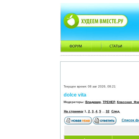
Текущее время: 08 авг 2026, 08:21
dolce vita
Модераторы:
Владимир
,
ТРЕНЕР
,
Классная_Фи
На страницу
1
,
2
,
3
,
4
,
5
...
32
След.
Список ф