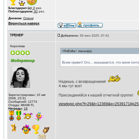
Благодарил (а):
0
раз.
Поблагодарили:
92
раз.
Дневник:
Олюня
Вернуться наверх
ТРЕНЕР
Добавлено:
30 июл 2025, 07:41
Королева
~ПчЁлКа~ писал(а):
Всем привет! Ого... оказывается, что меня почт
Надюша, с возвращением!
А мы тут все!
Зарегистрирован: 10 авг
Присоединяйся к нашей отчетной группе!
2008, 23:31
Сообщений: 12774
viewtopic.php?f=29&t=12369&p=2539171#p2
Откуда: MIAMI FL
Награды:
19