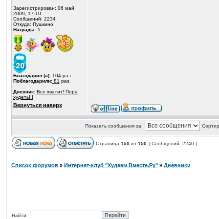
Зарегистрирован: 06 май
2009, 17:10
Сообщений: 2234
Откуда: Пушкино
Награды:
5
Благодарил (а):
104
раз.
Поблагодарили:
81
раз.
Дневник:
Все хватит! Пора
худеть!!!
Вернуться наверх
Показать сообщения за:
Сортир
Страница
150
из
150
[ Сообщений: 2240 ]
Список форумов
»
Интернет-клуб "Худеем Вместе.Ру"
»
Дневники
Найти: