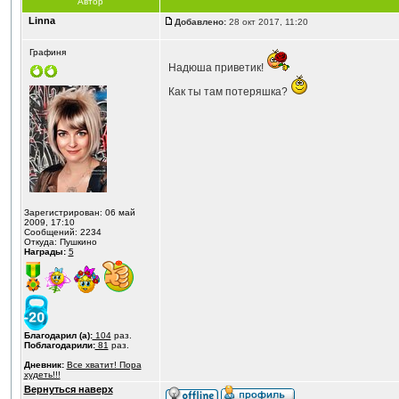
Автор
Linna
Добавлено:
28 окт 2017, 11:20
Графиня
Надюша приветик!
Как ты там потеряшка?
Зарегистрирован: 06 май
2009, 17:10
Сообщений: 2234
Откуда: Пушкино
Награды:
5
Благодарил (а):
104
раз.
Поблагодарили:
81
раз.
Дневник:
Все хватит! Пора
худеть!!!
Вернуться наверх