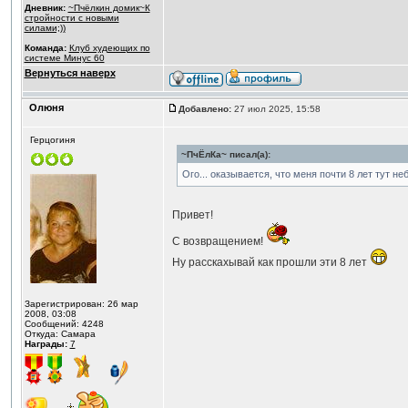
Дневник:
~Пчёлкин домик~К
стройности с новыми
силами;))
Команда:
Клуб худеющих по
системе Минус 60
Вернуться наверх
Олюня
Добавлено:
27 июл 2025, 15:58
Герцогиня
~ПчЁлКа~ писал(а):
Ого... оказывается, что меня почти 8 лет тут н
Привет!
С возвращением!
Ну расскахывай как прошли эти 8 лет
Зарегистрирован: 26 мар
2008, 03:08
Сообщений: 4248
Откуда: Самара
Награды:
7