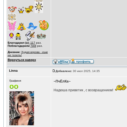
Благодарил (а):
117
раз.
Поблагодарили:
548
раз.
Дневник:
Худая корова - еще
не газель!
Вернуться наверх
Linna
Добавлено:
30 июл 2025, 14:35
Графиня
~ПчЁлКа~
Надюша приветик , с возвращением!