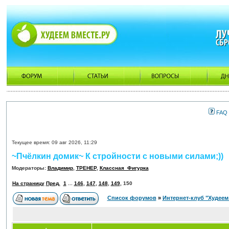
FAQ
Текущее время: 09 авг 2026, 11:29
~Пчёлкин домик~ К стройности с новыми силами;))
Модераторы:
Владимир
,
ТРЕНЕР
,
Классная_Фигурка
На страницу
Пред.
1
...
146
,
147
,
148
,
149
,
150
Список форумов
»
Интернет-клуб "Худеем