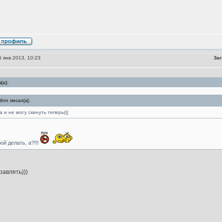
 янв 2013, 10:23
Заг
(а):
hin писал(а):
 и не могу скинуть теперь(((
ой делать, а?!!!
равлять)))