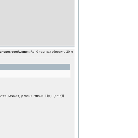
оловок сообщения:
Re: 0 том, как сбросить 20 кг
хотя, может, у меня глюки. Ну, щас КД