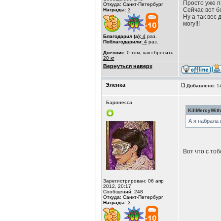
Просто уже п
Откуда: Санкт-Петербург
Сейчас вот б
Награды:
3
Ну а так вес 
могу!!!
Благодарил (а):
4
раз.
Поблагодарили:
4
раз.
Дневник:
0 том, как сбросить
20 кг
Вернуться наверх
Эленка
Добавлено:
14
Баронесса
KillMercyWith
А я набрала 
Вот что с тоб
Зарегистрирован: 06 апр
2012, 20:17
Сообщений: 248
Откуда: Санкт-Петербург
Награды:
3