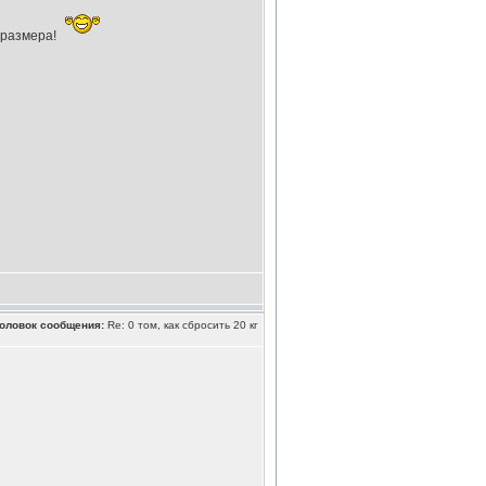
) размера!
оловок сообщения:
Re: 0 том, как сбросить 20 кг