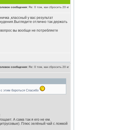
оловок сообщения:
Re: 0 том, как сбросить 20 кг
ичка ,классный у вас результат
худения.Выглядите отлично так держать
вопрос вы вообще не потребляете
оловок сообщения:
Re: 0 том, как сбросить 20 кг
 с этим бороться Спасибо
!
гощает. А сама так я его не ем.
 цитрусовые). Плюс зелёный чай с ложкой