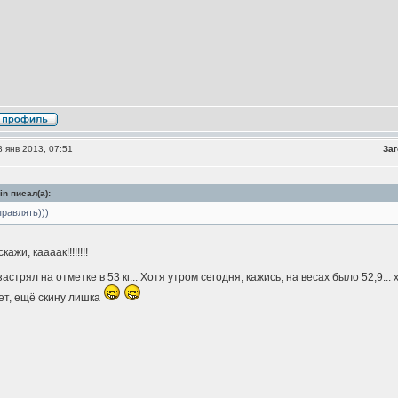
 янв 2013, 07:51
Заг
in писал(а):
равлять)))
ажи, каааак!!!!!!!!
застрял на отметке в 53 кг... Хотя утром сегодня, кажись, на весах было 52,9... 
ет, ещё скину лишка