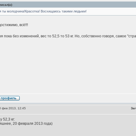
исал(а):
ая ты молодчина!Красотка! Восхищаюсь такими людьми!
остижимо, всё!!!
я пока без изменений, вес то 52,5 то 53 кг. Но, собственно говоря, самое "ст
 фев 2013, 12:45
Заг
 52,3 кг:
яшнее, 20 февраля 2013 года)