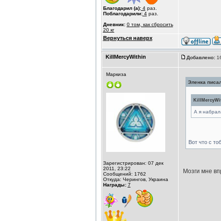
Благодарил (а):
4
раз.
Поблагодарили:
4
раз.
Дневник:
0 том, как сбросить
20 кг
Вернуться наверх
KillMercyWithin
Добавлено:
16
Маркиза
Эленка писал
KillMercyWit
А я набрала
Вот что с тоб
Зарегистрирован: 07 дек
2011, 23:22
Мозги мне вп
Сообщений: 1762
Откуда: Черингов, Украина
Награды:
7