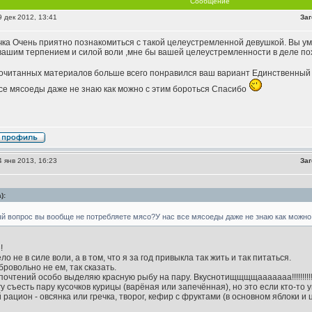
Сообщение
 дек 2012, 13:41
Заг
ка Очень приятно познакомиться с такой целеустремленной девушкой. Вы умн
ашим терпением и силой воли ,мне бы вашей целеустремленности в деле по
очитанных материалов больше всего понравился ваш вариант Единственный 
се мясоеды даже не знаю как можно с этим бороться Спасибо
 янв 2013, 16:23
Заг
):
й вопрос вы вообще не потребляете мясо?У нас все мясоеды даже не знаю как можно
!
ело не в силе воли, а в том, что я за год привыкла так жить и так питаться.
бровольно не ем, так сказать.
почтений особо выделяю красную рыбу на пару. Вкуснотищщщщааааааа!!!!!!!!!
гу съесть пару кусочков курицы (варёная или запечённая), но это если кто-то у
рацион - овсянка или гречка, творог, кефир с фруктами (в основном яблоки и