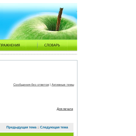
Сообщения без ответов
|
Активные темы
Для печати
Предыдущая тема
Следующая тема
::