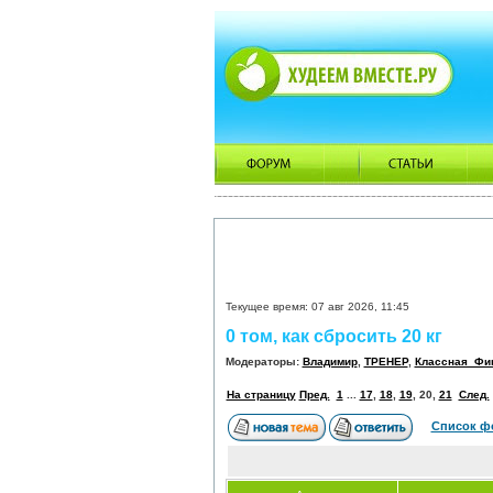
Текущее время: 07 авг 2026, 11:45
0 том, как сбросить 20 кг
Модераторы:
Владимир
,
ТРЕНЕР
,
Классная_Фи
На страницу
Пред.
1
...
17
,
18
,
19
,
20
,
21
След.
Список ф