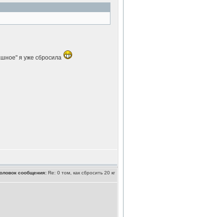
рашное" я уже сбросила
оловок сообщения:
Re: 0 том, как сбросить 20 кг