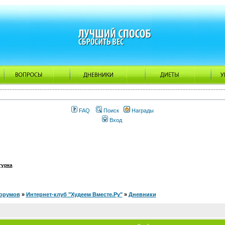
FAQ
Поиск
Награды
Вход
гурка
орумов
»
Интернет-клуб "Худеем Вместе.Ру"
»
Дневники