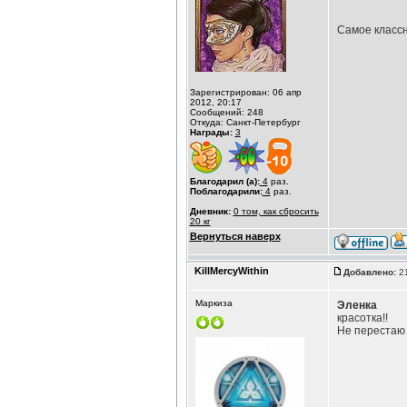
Самое классн
Зарегистрирован: 06 апр
2012, 20:17
Сообщений: 248
Откуда: Санкт-Петербург
Награды:
3
Благодарил (а):
4
раз.
Поблагодарили:
4
раз.
Дневник:
0 том, как сбросить
20 кг
Вернуться наверх
KillMercyWithin
Добавлено:
21
Маркиза
Эленка
красотка!!
Не перестаю 