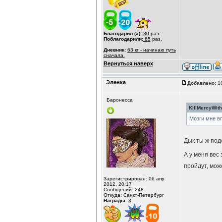
Благодарил (а):
30
раз.
Поблагодарили:
65
раз.
Дневник:
63 кг - начинаю путь
сначала.
Вернуться наверх
Эленка
Добавлено:
18
Баронесса
KillMercyWith
Мозги мне вп
Дык ты ж подск
А у меня вес 
пройдут, мож
Зарегистрирован: 06 апр
2012, 20:17
Сообщений: 248
Откуда: Санкт-Петербург
Награды:
3