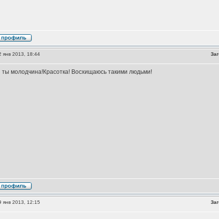
 янв 2013, 18:44
Заг
я ты молодчина!Красотка! Восхищаюсь такими людьми!
 янв 2013, 12:15
Заг