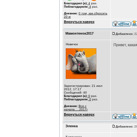
Благодарил (а):
4
раз.
Поблагодарили:
4
раз.
Дневник:
0 том, как сбросить
20 кг
Вернуться наверх
Мамонтенок2017
Добавлено:
22
Новичок
Привет, кака
Зарегистрирован: 21 июл
2012, 17:17
Сообщений: 40
Благодарил (а):
0
раз.
Поблагодарили:
0
раз.
Дневник:
Все с
начала.....2017г
Вернуться наверх
Эленка
Добавлено:
29
Баронесса