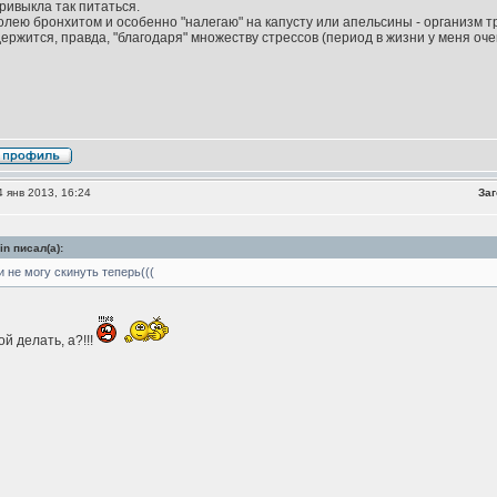
ривыкла так питаться.
олею бронхитом и особенно "налегаю" на капусту или апельсины - организм т
держится, правда, "благодаря" множеству стрессов (период в жизни у меня оче
 янв 2013, 16:24
Заг
in писал(а):
и не могу скинуть теперь(((
ой делать, а?!!!