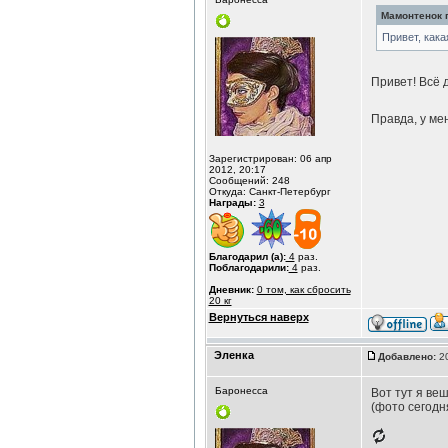
Мамонтенок п
Привет, как
Привет! Всё д
Правда, у мен
Зарегистрирован: 06 апр
2012, 20:17
Сообщений: 248
Откуда: Санкт-Петербург
Награды:
3
Благодарил (а):
4
раз.
Поблагодарили:
4
раз.
Дневник:
0 том, как сбросить
20 кг
Вернуться наверх
Эленка
Добавлено:
20
Баронесса
Вот тут я вешу
(фото сегодн