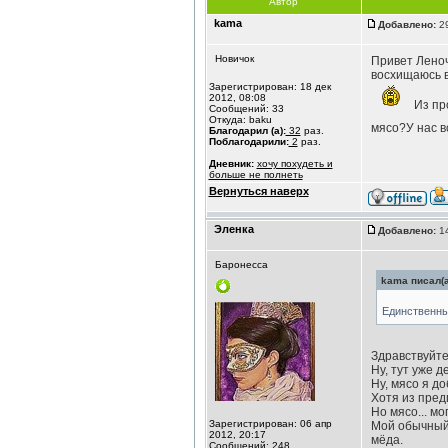
Автор
kama
Добавлено:
29
Новичок
Привет Леноч
восхищаюсь в
Зарегистрирован: 18 дек
2012, 08:08
Из пр
Сообщений: 33
Откуда: baku
мясо?У нас в
Благодарил (а):
32
раз.
Поблагодарили:
2
раз.
Дневник:
хочу похудеть и
больше не полнеть
Вернуться наверх
Эленка
Добавлено:
14
Баронесса
kama писал(а
Единственны
Здравствуйте
Ну, тут уже д
Ну, мясо я до
Хотя из пред
Но мясо... мо
Зарегистрирован: 06 апр
Мой обычный 
2012, 20:17
мёда.
Сообщений: 248