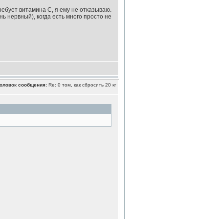
ребует витамина С, я ему не отказываю.
нь нервный), когда есть много просто не
оловок сообщения:
Re: 0 том, как сбросить 20 кг