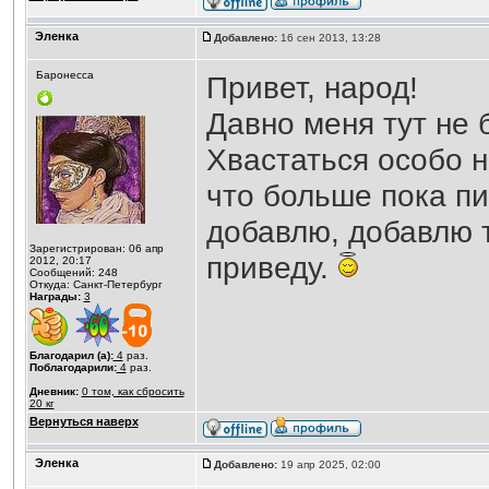
Эленка
Добавлено:
16 сен 2013, 13:28
Баронесса
Привет, народ!
Давно меня тут не 
Хвастаться особо не
что больше пока пи
добавлю, добавлю т
Зарегистрирован: 06 апр
приведу.
2012, 20:17
Сообщений: 248
Откуда: Санкт-Петербург
Награды:
3
Благодарил (а):
4
раз.
Поблагодарили:
4
раз.
Дневник:
0 том, как сбросить
20 кг
Вернуться наверх
Эленка
Добавлено:
19 апр 2025, 02:00