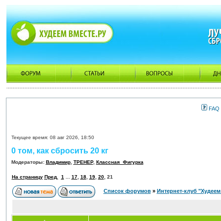
FAQ
Текущее время: 08 авг 2026, 18:50
0 том, как сбросить 20 кг
Модераторы:
Владимир
,
ТРЕНЕР
,
Классная_Фигурка
На страницу
Пред.
1
...
17
,
18
,
19
,
20
,
21
Список форумов
»
Интернет-клуб "Худеем