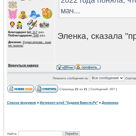
2022 года поняла, чт
мач...
Благодарил (а):
117
раз.
Эленка, сказала "п
Поблагодарили:
548
раз.
Дневник:
Худая корова - еще
не газель!
Вернуться наверх
Показать сообщения за:
Сортир
Страница
21
из
21
[ Сообщений: 307 ]
Список форумов
»
Интернет-клуб "Худеем Вместе.Ру"
»
Дневники
Найти: