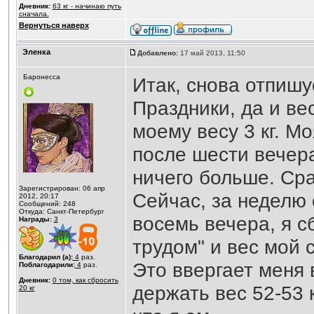
Дневник:
63 кг - начинаю путь
сначала.
Вернуться наверх
Эленка
Добавлено:
17 май 2013, 11:50
Баронесса
Итак, снова отпишу
Праздники, да и ве
моему весу 3 кг. М
после шести вечер
ничего больше. Сра
Зарегистрирован: 06 апр
Сейчас, за неделю 
2012, 20:17
Сообщений: 248
Откуда: Санкт-Петербург
восемь вечера, я 
Награды:
3
трудом" и вес мой с
Благодарил (а):
4
раз.
Это ввергает меня 
Поблагодарили:
4
раз.
Дневник:
0 том, как сбросить
держать вес 52-53 
20 кг