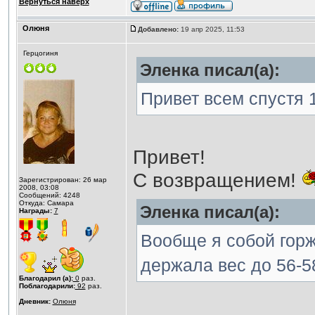
Вернуться наверх
Олюня
Добавлено:
19 апр 2025, 11:53
Герцогиня
Эленка писал(а):
Привет всем спустя 1
Привет!
С возвращением!
Зарегистрирован: 26 мар
2008, 03:08
Сообщений: 4248
Откуда: Самара
Эленка писал(а):
Награды:
7
Вообще я собой горж
держала вес до 56-58
Благодарил (а):
0
раз.
Поблагодарили:
92
раз.
Дневник:
Олюня