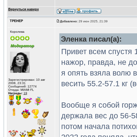
Вернуться наверх
ТРЕНЕР
Добавлено:
29 июн 2025, 21:39
Королева
Эленка писал(а):
Привет всем спустя 1
нажор, правда, не до 
я опять взяла волю в
Зарегистрирован: 10 авг
весить 55.2-57.1 кг (
2008, 23:31
Сообщений: 12774
Откуда: MIAMI FL
Награды:
19
Вообще я собой горж
держала вес до 56-58
потом начала потихо