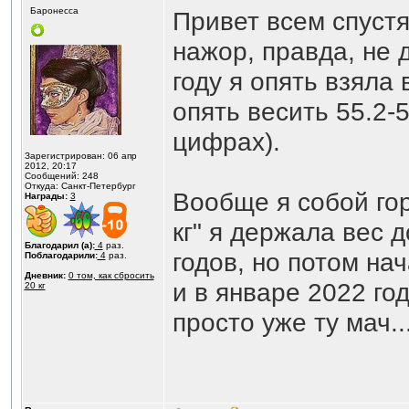
Баронесса
Привет всем спустя
нажор, правда, не до
году я опять взяла 
опять весить 55.2-5
цифрах).
Зарегистрирован: 06 апр
2012, 20:17
Сообщений: 248
Откуда: Санкт-Петербург
Вообще я собой го
Награды:
3
кг" я держала вес 
Благодарил (а):
4
раз.
годов, но потом на
Поблагодарили:
4
раз.
Дневник:
0 том, как сбросить
и в январе 2022 го
20 кг
просто уже ту мач..