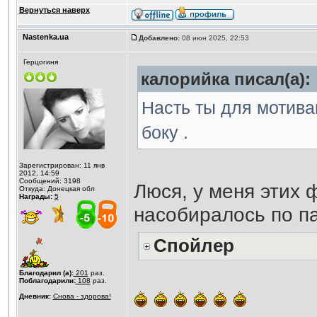
Вернуться наверх
Nastenka.ua
Добавлено:
08 июн 2025, 22:53
Герцогиня
калорийка писал(а):
Насть ты для мотива
боку .
Зарегистрирован: 11 янв
2012, 14:59
Сообщений: 3198
Люся, у меня этих 
Откуда: Донецкая обл
Награды:
5
насобиралось по п
Спойлер
Благодарил (а):
201
раз.
Поблагодарили:
108
раз.
Дневник:
Снова - здорова!