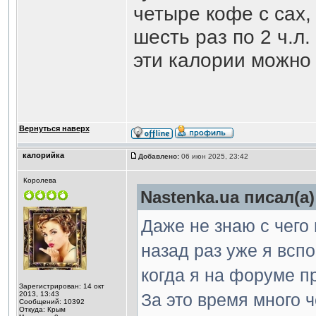
четыре кофе с сах,
шесть раз по 2 ч.л.
эти калории можно
Вернуться наверх
калорийка
Добавлено:
06 июн 2025, 23:42
Королева
Nastenka.ua писал(а)
Даже не знаю с чего 
назад раз уже я всп
когда я на форуме п
Зарегистрирован: 14 окт
2013, 13:43
За это время много 
Сообщений: 10392
Откуда: Крым