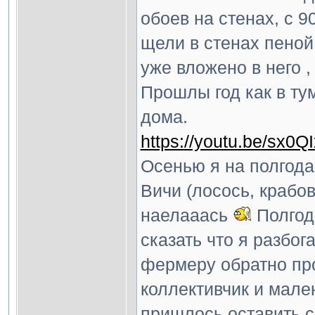
обоев на стенах, с 9
щели в стенах пеной
уже вложено в него ,
Прошлы год как в ту
дома.
https://youtu.be/sx0Q
Осенью я на полгода
Вичи (лосось, крабо
наелааась
Полгода
сказать что я разбог
фермеру обратно про
коллективчик и мален
пришлось оставить с