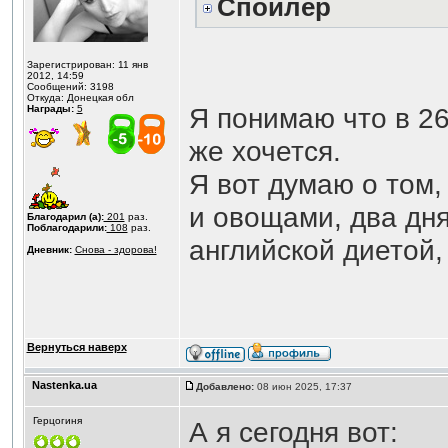
Спойлер
Зарегистрирован: 11 янв
2012, 14:59
Сообщений: 3198
Откуда: Донецкая обл
Я понимаю что в 26
Награды:
5
же хочется.
Я вот думаю о том,
и овощами, два дня
Благодарил (а):
201
раз.
Поблагодарили:
108
раз.
английской диетой,
Дневник:
Снова - здорова!
Вернуться наверх
Nastenka.ua
Добавлено:
08 июн 2025, 17:37
Герцогиня
А я сегодня вот: