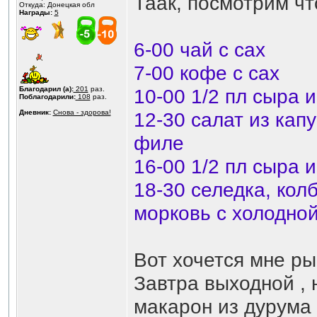
Таак, посмотрим что
Откуда: Донецкая обл
Награды:
5
6-00 чай с сах
7-00 кофе с сах
Благодарил (а):
201
раз.
10-00 1/2 пл сыра 
Поблагодарили:
108
раз.
Дневник:
Снова - здорова!
12-30 салат из кап
филе
16-00 1/2 пл сыра 
18-30 селедка, кол
морковь с холодной
Вот хочется мне ры
Завтра выходной , 
макарон из дурума 