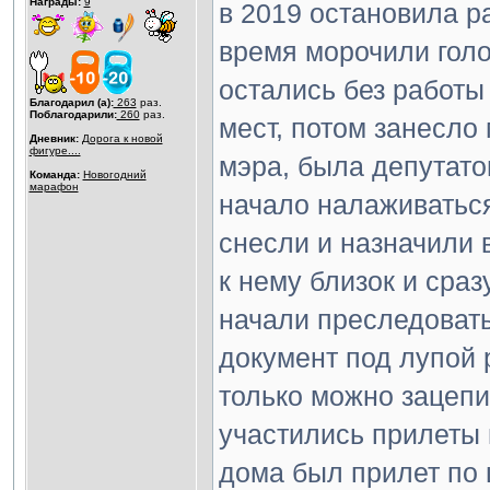
Награды:
9
в 2019 остановила р
время морочили голо
остались без работы
Благодарил (а):
263
раз.
Поблагодарили:
260
раз.
мест, потом занесло 
Дневник:
Дорога к новой
фигуре....
мэра, была депутато
Команда:
Новогодний
марафон
начало налаживаться
снесли и назначили 
к нему близок и сра
начали преследовать
документ под лупой 
только можно зацепи
участились прилеты п
дома был прилет по 