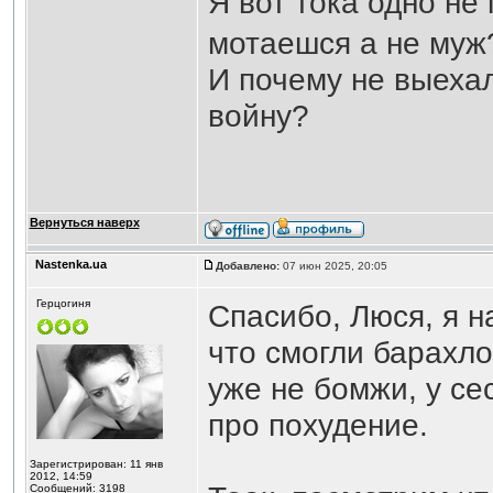
Я вот тока одно не
мотаешся а не му
И почему не выехал
войну?
Вернуться наверх
Nastenka.ua
Добавлено:
07 июн 2025, 20:05
Герцогиня
Спасибо, Люся, я н
что смогли барахло
уже не бомжи, у се
про похудение.
Зарегистрирован: 11 янв
2012, 14:59
Сообщений: 3198