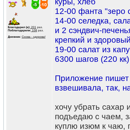
куры, хлеб
12-00 фанта "зеро 
14-00 селедка, сала
Благодарил (а):
201
раз.
и 2 сэндвич-печень
Поблагодарили:
108
раз.
Дневник:
Снова - здорова!
крепкий и здоровый
19-00 салат из кап
6300 шагов (220 кк)
Приложение пишет о
взвешивала, так, н
хочу убрать сахар 
подъедаю с чаем, з
куплю изюм к чаю, 