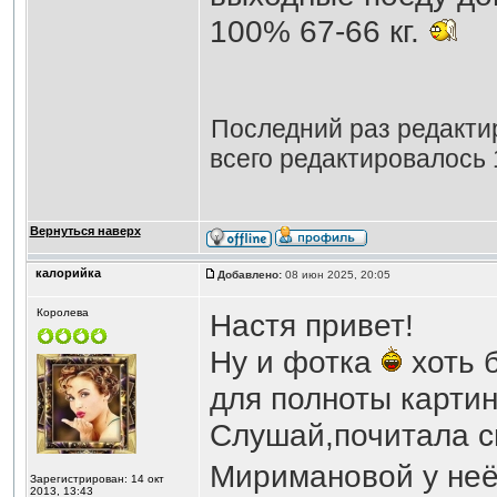
100% 67-66 кг.
Последний раз редакт
всего редактировалось 
Вернуться наверх
калорийка
Добавлено:
08 июн 2025, 20:05
Королева
Настя привет!
Ну и фотка
хоть 
для полноты карти
Слушай,почитала сп
Миримановой у не
Зарегистрирован: 14 окт
2013, 13:43