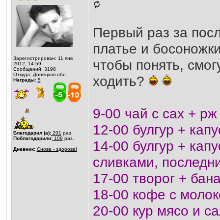
Первый раз за посл
платье и босоножки
Зарегистрирован: 11 янв
чтобы понять, смог
2012, 14:59
Сообщений: 3198
Откуда: Донецкая обл
ходить?
Награды:
5
9-00 чай с сах + р
12-00 булгур + кап
Благодарил (а):
201
раз.
Поблагодарили:
108
раз.
14-00 булгур + кап
Дневник:
Снова - здорова!
сливками, последн
17-00 творог + бан
18-00 кофе с моло
20-00 кур мясо и с