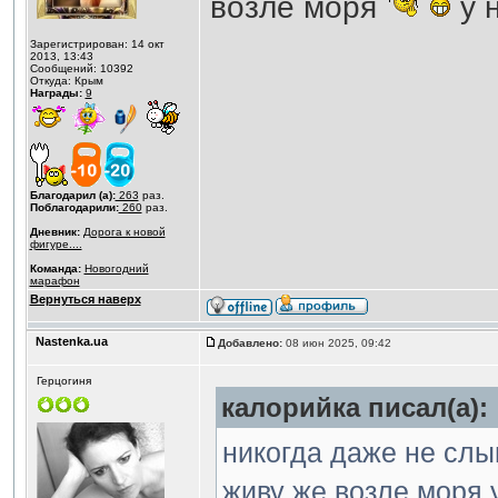
возле моря
у н
Зарегистрирован: 14 окт
2013, 13:43
Сообщений: 10392
Откуда: Крым
Награды:
9
Благодарил (а):
263
раз.
Поблагодарили:
260
раз.
Дневник:
Дорога к новой
фигуре....
Команда:
Новогодний
марафон
Вернуться наверх
Nastenka.ua
Добавлено:
08 июн 2025, 09:42
Герцогиня
калорийка писал(а):
никогда даже не слы
живу же возле моря у