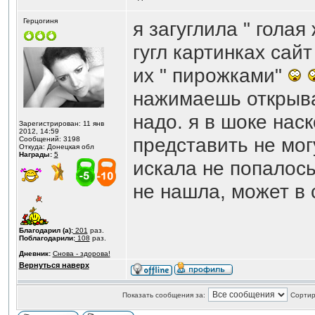
Герцогиня
я загуглила " голая
гугл картинках сай
их " пирожками"
нажимаешь открыва
надо. я в шоке нас
Зарегистрирован: 11 янв
2012, 14:59
представить не могу
Сообщений: 3198
Откуда: Донецкая обл
Награды:
5
искала не попалось,
не нашла, может в
Благодарил (а):
201
раз.
Поблагодарили:
108
раз.
Дневник:
Снова - здорова!
Вернуться наверх
Показать сообщения за:
Сортир