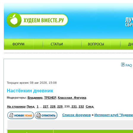
FAQ
Текущее время: 08 авг 2026, 15:08
Настёнкин дневник
Модераторы:
Владимир
,
ТРЕНЕР
,
Классная_Фигурка
На страницу
Пред.
1
...
227
,
228
,
229
,
230
,
231
,
232
След.
Список форумов
»
Интернет-клуб "Худеем