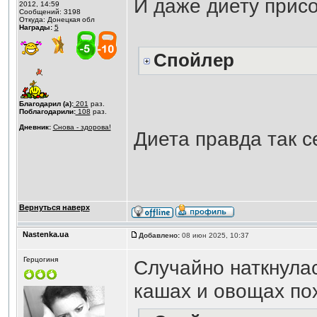
И даже диету прис
2012, 14:59
Сообщений: 3198
Откуда: Донецкая обл
Награды:
5
Спойлер
Благодарил (а):
201
раз.
Поблагодарили:
108
раз.
Дневник:
Снова - здорова!
Диета правда так с
Вернуться наверх
Nastenka.ua
Добавлено:
08 июн 2025, 10:37
Герцогиня
Случайно наткнулас
кашах и овощах пох