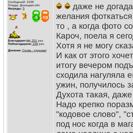
Сообщений: 3198
даже не догад
Откуда: Донецкая обл
Награды:
5
желания фоткаться 
то , а когда фото 
Кароч, поела я сего
Благодарил (а):
201
раз.
Хотя я не могу сказ
Поблагодарили:
108
раз.
Дневник:
Снова - здорова!
И как от этого хоче
итогу вечером подъ
сходила нагуляла 
ужин, получилось з
Духота такая, даже
Надо крепко пораз
"кодовое слово", "с
под нос когда в ма