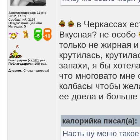
Зарегистрирован: 11 янв
2012, 14:59
Сообщений: 3198
в Черкассах ес
Откуда: Донецкая обл
Награды:
5
Вкусная? не особо
только не жирная и
крутилась, крутила
Благодарил (а):
201
раз.
запахи, я бы хотел
Поблагодарили:
108
раз.
Дневник:
Снова - здорова!
что многовато мне 
колбасы чтобы жела
ее доела и больше 
калорийка писал(а):
Насть ну меню такое