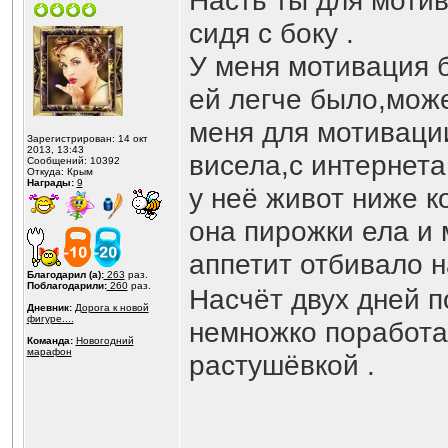
Насть ты для мотив
сидя с боку .
У меня мотивация б
ей легче было,може
меня для мотивации
Зарегистрирован: 14 окт
2013, 13:43
висела,с интернета
Сообщений: 10392
Откуда: Крым
Награды:
9
у неё живот ниже к
она пирожки ела и 
аппетит отбивало н
Благодарил (а):
263
раз.
Поблагодарили:
260
раз.
Насчёт двух дней 
Дневник:
Дорога к новой
фигуре....
немножко поработаю
Команда:
Новогодний
марафон
растушёвкой .