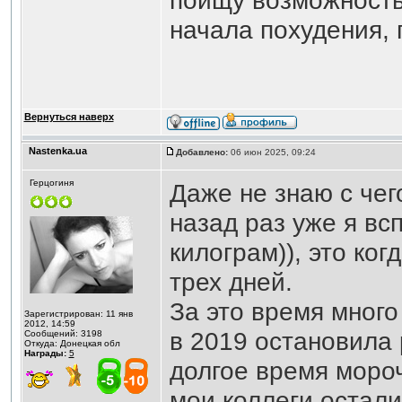
поищу возможность
начала похудения, 
Вернуться наверх
Nastenka.ua
Добавлено:
06 июн 2025, 09:24
Герцогиня
Даже не знаю с чег
назад раз уже я вс
килограм)), это ко
трех дней.
За это время много
Зарегистрирован: 11 янв
2012, 14:59
в 2019 остановила 
Сообщений: 3198
Откуда: Донецкая обл
Награды:
5
долгое время мороч
мои коллеги остали