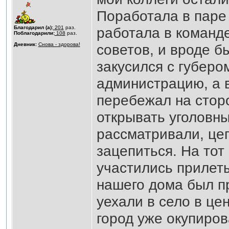
Поработала в паре 
Благодарил (а):
201
раз.
работала в команд
Поблагодарили:
108
раз.
Дневник:
Снова - здорова!
советов, и вроде б
закусился с губеро
администрацию, а в
перебежал на стор
открывать уголовны
рассматривали, цеп
зацепиться. На тот
участились прилеты
нашего дома был пр
уехали в село в це
город уже окупиров