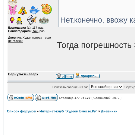
Нет,конечно, ввожу к
Благодарил (а):
117
раз.
Поблагодарили:
548
раз.
Дневник:
Худая корова - еще
не газель!
Тогда погрешность
Вернуться наверх
Показать сообщения за:
Сортир
Страница
177
из
179
[ Сообщений: 2672 ]
Список форумов
»
Интернет-клуб "Худеем Вместе.Ру"
»
Дневники