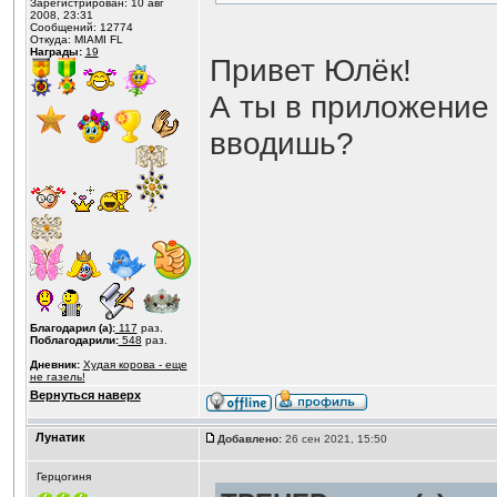
Зарегистрирован: 10 авг
2008, 23:31
Сообщений: 12774
Откуда: MIAMI FL
Награды:
19
Привет Юлёк!
А ты в приложение
вводишь?
Благодарил (а):
117
раз.
Поблагодарили:
548
раз.
Дневник:
Худая корова - еще
не газель!
Вернуться наверх
Лунатик
Добавлено:
26 сен 2021, 15:50
Герцогиня