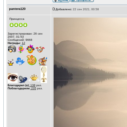
pantera120
Добавлено:
22 сен 2021, 00:58
Принцесса
Зарегистрирован: 26 сен
2007, 01:53
Сообщений: 9668
Награды:
12
Благодарил (а):
138
раз.
Поблагодарили:
235
раз.