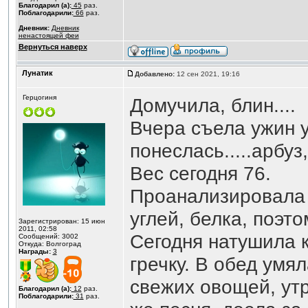
Благодарил (а):
45
раз.
Поблагодарили:
66
раз.
Дневник:
Дневник
ненастоящей феи
Вернуться наверх
Лунатик
Добавлено:
12 сен 2021, 19:16
Герцогиня
Домучила, блин....
Вчера съела ужин у
понеслась.....арбуз,
Вес сегодня 76.
Проанализировала 
углей, белка, поэто
Зарегистрирован: 15 июн
2011, 02:58
Сегодня натушила к
Сообщений: 3002
Откуда: Волгоград
Награды:
3
гречку. В обед умя
свежих овощей, утр
Благодарил (а):
12
раз.
Поблагодарили:
31
раз.