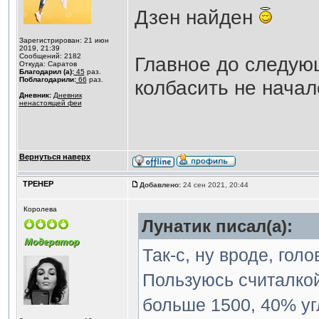
Дзен найден
Зарегистрирован: 21 июн
2019, 21:39
Сообщений: 2182
Главное до следующ
Откуда: Саратов
Благодарил (а):
45
раз.
Поблагодарили:
66
раз.
колбасить не начало
Дневник:
Дневник
ненастоящей феи
Вернуться наверх
ТРЕНЕР
Добавлено:
24 сен 2021, 20:44
Королева
Лунатик писал(а):
Так-с, ну вроде, гол
Пользуюсь считалкой
больше 1500, 40% уг