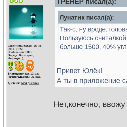
ТРЕНЕР писал(а):
Лунатик писал(а):
Так-с, ну вроде, голо
Пользуюсь считалкой
больше 1500, 40% угл
Зарегистрирован: 15 июн
2011, 02:58
Сообщений: 3002
Откуда: Волгоград
Награды:
3
Привет Юлёк!
Благодарил (а):
12
раз.
Поблагодарили:
31
раз.
А ты в приложение с
Дневник:
Мой дневник
Нет,конечно, ввожу 