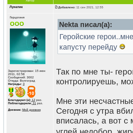
Автор
Лунатик
Добавлено:
11 сен 2021, 12:55
Герцогиня
Nekta писал(а):
Геройские герои..мне
капусту перейду
Так по мне ты- гер
Зарегистрирован: 15 июн
2011, 02:58
Сообщений: 3002
контролируешь, мож
Откуда: Волгоград
Награды:
3
Мне эти несчастные 
Благодарил (а):
12
раз.
Поблагодарили:
31
раз.
Сегодня с утра вби
Дневник:
Мой дневник
вписалась, а вот с
углей недобор, жи