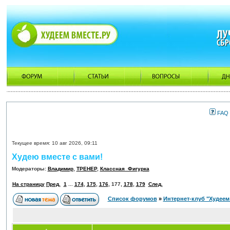
FAQ
Текущее время: 10 авг 2026, 09:11
Худею вместе с вами!
Модераторы:
Владимир
,
ТРЕНЕР
,
Классная_Фигурка
На страницу
Пред.
1
...
174
,
175
,
176
,
177
,
178
,
179
След.
Список форумов
»
Интернет-клуб "Худеем