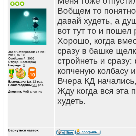
Меня тоже отпустил
Вобщем то понятно
давай худеть, а ду
вот тут то и пошел 
Хорошо, когда вмес
сразу в башке щел
Зарегистрирован: 15 июн
2011, 02:58
стройнеть и сразу:
Сообщений: 3002
Откуда: Волгоград
Награды:
3
копченую колбасу и
Вчера КД начались,
Благодарил (а):
12
раз.
Поблагодарили:
31
раз.
Жду когда вся эта 
Дневник:
Мой дневник
худеть.
Вернуться наверх