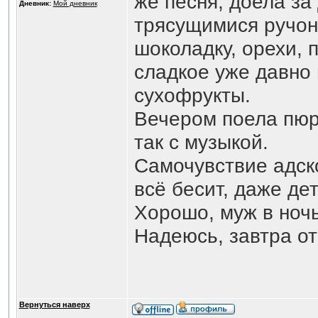
же песня, доела за
Дневник:
Мой дневник
трясущимися ручон
шоколадку, орехи, 
сладкое уже давно 
сухофрукты.
Вечером поела пюр
так с музыкой.
Самочувствие адско
всё бесит, даже де
Хорошо, муж в ночь 
Надеюсь, завтра отп
Вернуться наверх