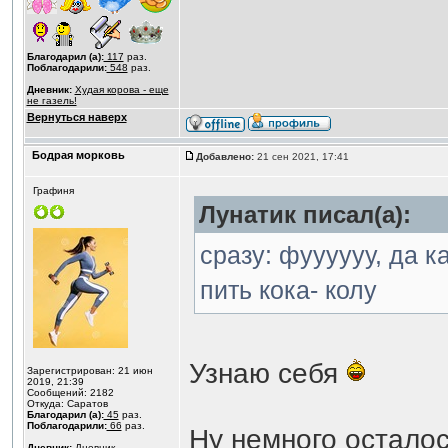
Благодарил (а):
117
раз.
Поблагодарили:
548
раз.
Дневник:
Худая корова - еще
не газель!
Вернуться наверх
Бодрая морковь
Добавлено:
21 сен 2021, 17:41
Графиня
Лунатик писал(а):
сразу: фуууууу, да к
пить кока- колу
Узнаю себя
Зарегистрирован: 21 июн
2019, 21:39
Сообщений: 2182
Откуда: Саратов
Благодарил (а):
45
раз.
Поблагодарили:
66
раз.
Ну немного осталос
Дневник:
Дневник