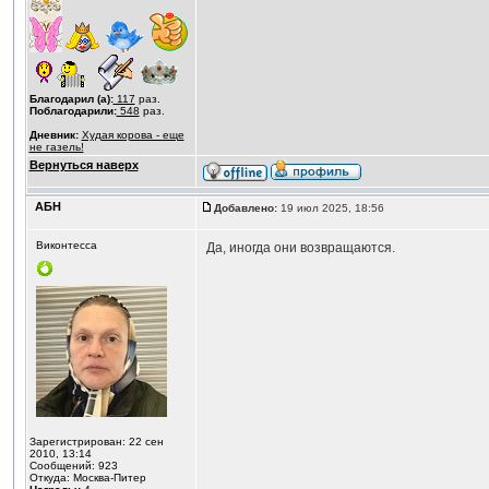
Благодарил (а):
117
раз.
Поблагодарили:
548
раз.
Дневник:
Худая корова - еще
не газель!
Вернуться наверх
АБН
Добавлено:
19 июл 2025, 18:56
Виконтесса
Да, иногда они возвращаются.
Зарегистрирован: 22 сен
2010, 13:14
Сообщений: 923
Откуда: Москва-Питер