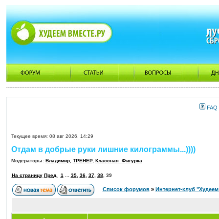
FAQ
Текущее время: 08 авг 2026, 14:29
Отдам в добрые руки лишние килограммы...))))
Модераторы:
Владимир
,
ТРЕНЕР
,
Классная_Фигурка
На страницу
Пред.
1
...
35
,
36
,
37
,
38
,
39
Список форумов
»
Интернет-клуб "Худеем