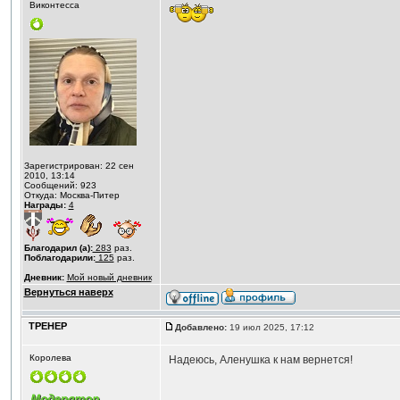
Виконтесса
Зарегистрирован: 22 сен
2010, 13:14
Сообщений: 923
Откуда: Москва-Питер
Награды:
4
Благодарил (а):
283
раз.
Поблагодарили:
125
раз.
Дневник:
Мой новый дневник
Вернуться наверх
ТРЕНЕР
Добавлено:
19 июл 2025, 17:12
Королева
Надеюсь, Аленушка к нам вернется!