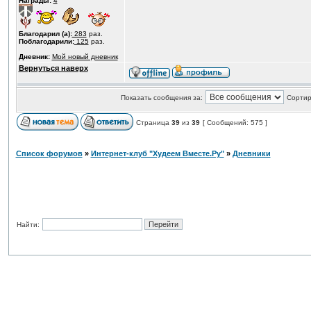
Награды:
4
Благодарил (а):
283
раз.
Поблагодарили:
125
раз.
Дневник:
Мой новый дневник
Вернуться наверх
Показать сообщения за:
Сортир
Страница
39
из
39
[ Сообщений: 575 ]
Список форумов
»
Интернет-клуб "Худеем Вместе.Ру"
»
Дневники
Найти: