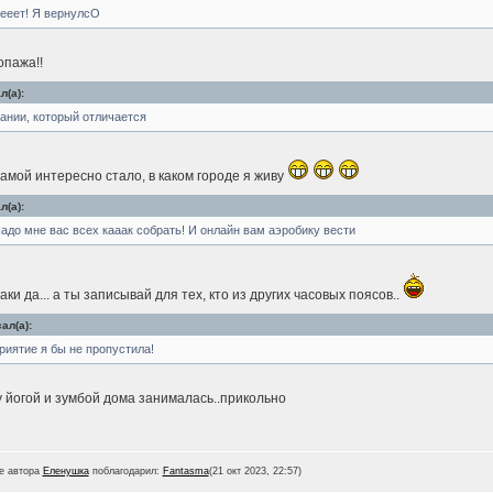
вееет! Я вернулсО
опажа!!
(а):
ании, который отличается
амой интересно стало, в каком городе я живу
(а):
адо мне вас всех кааак собрать! И онлайн вам аэробику вести
таки да... а ты записывай для тех, кто из других часовых поясов..
ал(а):
риятие я бы не пропустила!
ну йогой и зумбой дома занималась..прикольно
е автора
Еленушка
поблагодарил:
Fantasma
(21 окт 2023, 22:57)