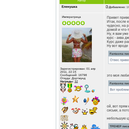
Автор
Еленушка
Добавлено:
18
Императрица
Привет привет
Итак, после 
чудесно, на 
домой и что-
Ну, я вам уже
курс - аква д
Курс даже ра
Ну вот вроде 
Fantasma пис
Отвес приве
Зарегистрирован: 01 апр
2011, 22:15
Сообщений: 16798
это моя люб
Откуда: Дортмунд
Награды:
32
Fantasma пис
Вот проблем
ой, вот прям
сиськи, а по
небольшую цу
ТРЕНЕР писал