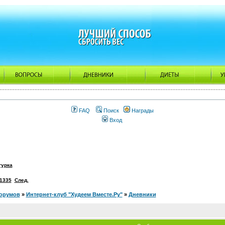
FAQ
Поиск
Награды
Вход
гурка
1335
След.
орумов
»
Интернет-клуб "Худеем Вместе.Ру"
»
Дневники