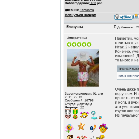
Поблагодарили:
136
раз.
Дневник:
Fantasma
Вернуться наверх
Еленушка
Добавлено:
22
Императрица
Приветик, мои
отчитываться 
Итак, 2 недел
Конечно, умен
изменений. Да
то много и не
ТРЕНЕР писал
как в пятниц
Очень даже п
поручнем. И 
Зарегистрирован: 01 апр
2011, 22:15
прыгать, из 
Сообщений: 16798
и ноги, и ру
Откуда: Дортмунд
это уже темн
Награды:
32
кругов напла
Из печального