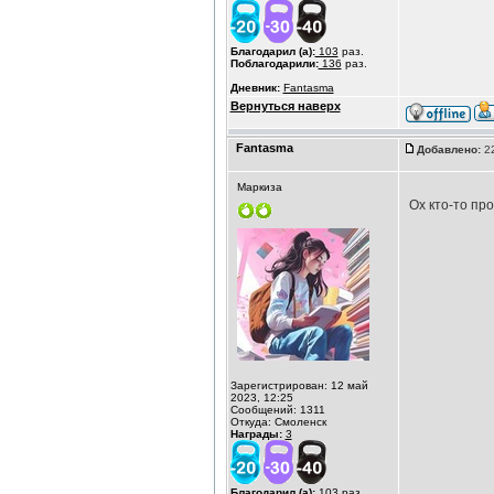
Благодарил (а):
103
раз.
Поблагодарили:
136
раз.
Дневник:
Fantasma
Вернуться наверх
Fantasma
Добавлено:
22
Маркиза
Ох кто-то пр
Зарегистрирован: 12 май
2023, 12:25
Сообщений: 1311
Откуда: Смоленск
Награды:
3
Благодарил (а):
103
раз.