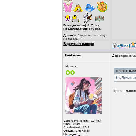
Благодарил (а):
117
раз.
Поблагодарили:
548
раз.
Дневник:
Худая корова - еще
не газель!
Вернуться наверх
Fantasma
Добавлено:
21
Маркиза
ТРЕНЕР писал
Ну, Ленок, р
Присоединяю
Зарегистрирован: 12 май
2023, 12:25
Сообщений: 1311
Откуда: Смоленск
Награды:
3