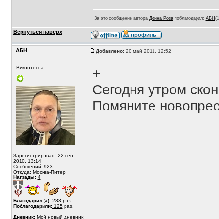
За это сообщение автора
Донна Роза
поблагодарил:
АБН
(
Вернуться наверх
АБН
Добавлено:
20 май 2011, 12:52
Виконтесса
+
Сегодня утром ско
Помяните новопрес
Зарегистрирован: 22 сен
2010, 13:14
Сообщений: 923
Откуда: Москва-Питер
Награды:
4
Благодарил (а):
283
раз.
Поблагодарили:
125
раз.
Дневник:
Мой новый дневник