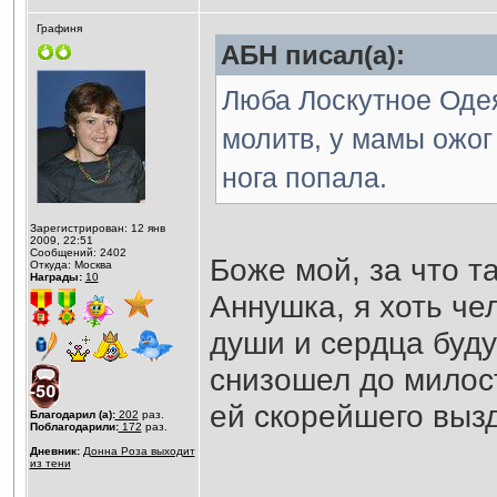
Графиня
АБН писал(а):
Люба Лоскутное Одея
молитв, у мамы ожог
нога попала.
Зарегистрирован: 12 янв
2009, 22:51
Сообщений: 2402
Боже мой, за что т
Откуда: Москва
Награды:
10
Аннушка, я хоть че
души и сердца буду
снизошел до милост
ей скорейшего выз
Благодарил (а):
202
раз.
Поблагодарили:
172
раз.
Дневник:
Донна Роза выходит
из тени