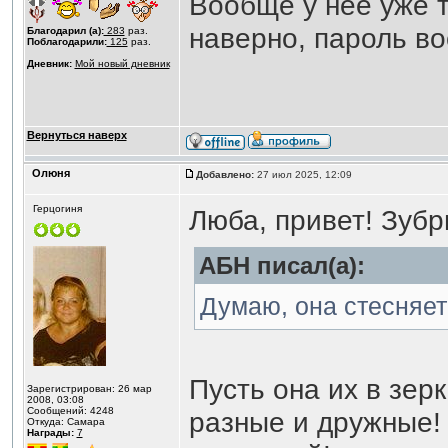
Вообще у неё уже т
наверно, пароль во
Благодарил (а):
283
раз.
Поблагодарили:
125
раз.
Дневник:
Мой новый дневник
Вернуться наверх
Олюня
Добавлено:
27 июл 2025, 12:09
Герцогиня
Люба, привет! Зубр
АБН писал(а):
Думаю, она стесняет
Пусть она их в зер
Зарегистрирован: 26 мар
2008, 03:08
Сообщений: 4248
разные и дружные!
Откуда: Самара
Награды:
7