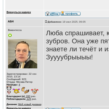
Вернуться наверх
АБН
Добавлено:
19 июл 2025, 06:05
Виконтесса
Люба спрашивает, ка
зубров. Она уже пят
знаете ли течёт и 
Зуууубрыыыы!
Зарегистрирован: 22 сен
2010, 13:14
Сообщений: 923
Откуда: Москва-Питер
Награды:
4
Благодарил (а):
283
раз.
Поблагодарили:
125
раз.
Дневник:
Мой новый дневник
Вернуться наверх