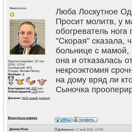
Виконтесса
Люба Лоскутное Од
Просит молитв, у м
обогреватель нога 
"Скорая" сказала, 
больнице с мамой,
она и отказалась о
Зарегистрирован: 22 сен
2010, 13:14
некроэктомия срочн
Сообщений: 923
Откуда: Москва-Питер
Награды:
4
на дому вряд ли кт
Сыночка прооперир
Благодарил (а):
283
раз.
Поблагодарили:
125
раз.
Дневник:
Мой новый дневник
Вернуться наверх
Донна Роза
Добавлено:
17 май 2011, 17:00