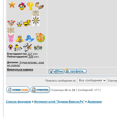
Благодарил (а):
117
раз.
Поблагодарили:
548
раз.
Дневник:
Худая корова - еще
не газель!
Вернуться наверх
Показать сообщения за:
Сортир
Страница
12
из
12
[ Сообщений: 177 ]
Список форумов
»
Интернет-клуб "Худеем Вместе.Ру"
»
Дневники