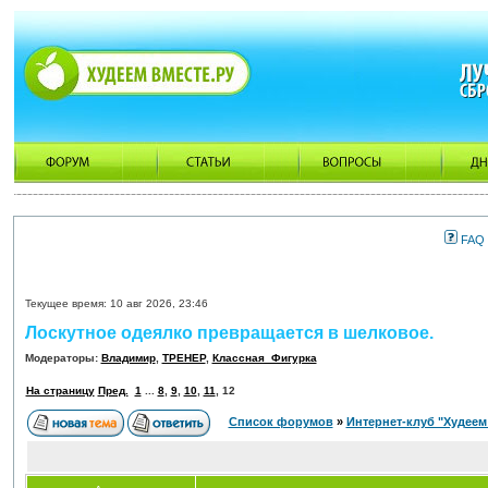
FAQ
Текущее время: 10 авг 2026, 23:46
Лоскутное одеялко превращается в шелковое.
Модераторы:
Владимир
,
ТРЕНЕР
,
Классная_Фигурка
На страницу
Пред.
1
...
8
,
9
,
10
,
11
,
12
Список форумов
»
Интернет-клуб "Худеем