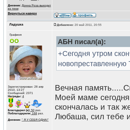
Дневник:
Донна Роза выходит
из тени
Вернуться наверх
Ладушка
Добавлено:
20 май 2011, 20:55
Графиня
АБН писал(а):
+Сегодня утром ско
новопреставленную Т
Вечная память.....
Зарегистрирован: 26 апр
2010, 13:27
Сообщений: 2371
Моей маме сегодня 
Награды:
4
скончалась и так ж
Благодарил (а):
50
раз.
Поблагодарили:
168
раз.
Любаша, сил тебе и 
Дневник:
" Я У СЕБЯ ОДНА!"