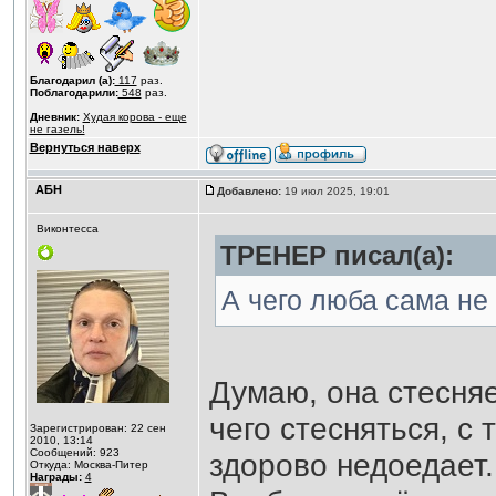
Благодарил (а):
117
раз.
Поблагодарили:
548
раз.
Дневник:
Худая корова - еще
не газель!
Вернуться наверх
АБН
Добавлено:
19 июл 2025, 19:01
Виконтесса
ТРЕНЕР писал(а):
А чего люба сама не 
Думаю, она стесняе
чего стесняться, с 
Зарегистрирован: 22 сен
2010, 13:14
Сообщений: 923
здорово недоедает.
Откуда: Москва-Питер
Награды:
4