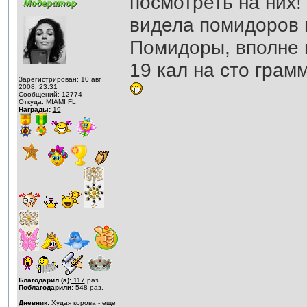
посмотреть на них!
видела помидоров п
Помидоры, вполне 
19 кал на сто грам
Зарегистрирован: 10 авг
2008, 23:31
Сообщений: 12774
Откуда: MIAMI FL
Награды:
19
Благодарил (а):
117
раз.
Поблагодарили:
548
раз.
Дневник:
Худая корова - еще