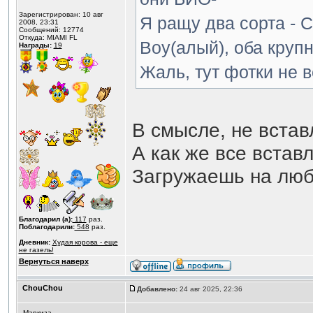
Зарегистрирован: 10 авг
Я ращу два сорта - 
2008, 23:31
Сообщений: 12774
Откуда: MIAMI FL
Boy(алый), оба круп
Награды:
19
Жаль, тут фотки не в
В смысле, не вста
А как же все встав
Загружаешь на люб
Благодарил (а):
117
раз.
Поблагодарили:
548
раз.
Дневник:
Худая корова - еще
не газель!
Вернуться наверх
ChouChou
Добавлено:
24 авг 2025, 22:36
Маркиза