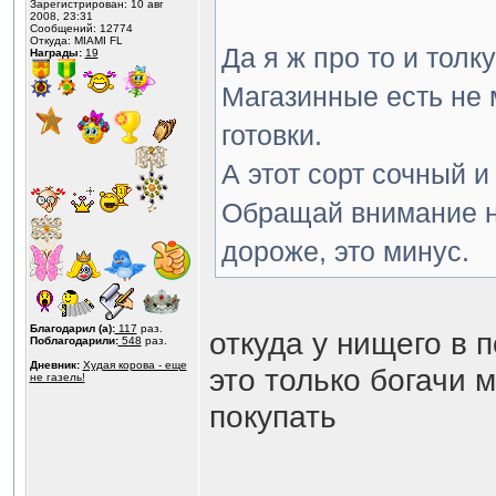
Зарегистрирован: 10 авг
2008, 23:31
Сообщений: 12774
Откуда: MIAMI FL
Да я ж про то и толк
Награды:
19
Магазинные есть не м
готовки.
А этот сорт сочный 
Обращай внимание на
дороже, это минус.
Благодарил (а):
117
раз.
откуда у нищего в 
Поблагодарили:
548
раз.
Дневник:
Худая корова - еще
это только богачи 
не газель!
покупать