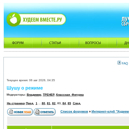
FAQ
Текущее время: 06 авг 2026, 04:35
Шушу о режиме
Модераторы:
Владимир
,
ТРЕНЕР
,
Классная_Фигурка
На страницу
Пред.
1
...
80
,
81
,
82
,
83
,
84
,
85
След.
Список форумов
»
Интернет-клуб "Худеем