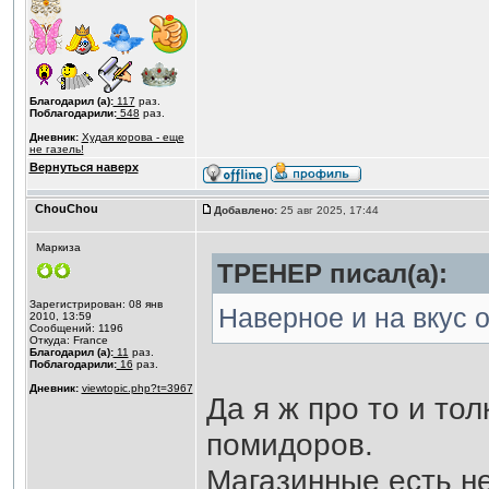
Благодарил (а):
117
раз.
Поблагодарили:
548
раз.
Дневник:
Худая корова - еще
не газель!
Вернуться наверх
ChouChou
Добавлено:
25 авг 2025, 17:44
Маркиза
ТРЕНЕР писал(а):
Зарегистрирован: 08 янв
Наверное и на вкус
2010, 13:59
Сообщений: 1196
Откуда: France
Благодарил (а):
11
раз.
Поблагодарили:
16
раз.
Дневник:
viewtopic.php?t=3967
Да я ж про то и то
помидоров.
Магазинные есть не 