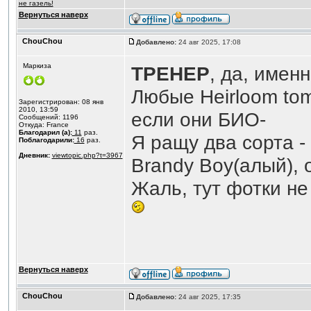
не газель!
Вернуться наверх
ChouChou
Добавлено:
24 авг 2025, 17:08
Маркиза
ТРЕНЕР
, да, имен
Любые Heirloom tom
Зарегистрирован: 08 янв
2010, 13:59
если они БИО-
Сообщений: 1196
Откуда: France
Благодарил (а):
11
раз.
Я ращу два сорта -
Поблагодарили:
16
раз.
Дневник:
viewtopic.php?t=3967
Brandy Boy(алый), 
Жаль, тут фотки не
Вернуться наверх
ChouChou
Добавлено:
24 авг 2025, 17:35