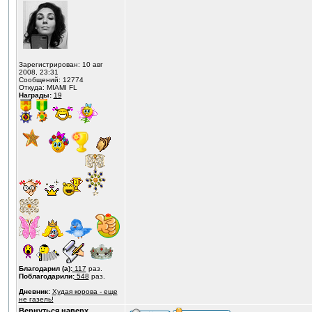
Зарегистрирован: 10 авг
2008, 23:31
Сообщений: 12774
Откуда: MIAMI FL
Награды:
19
Благодарил (а):
117
раз.
Поблагодарили:
548
раз.
Дневник:
Худая корова - еще
не газель!
Вернуться наверх