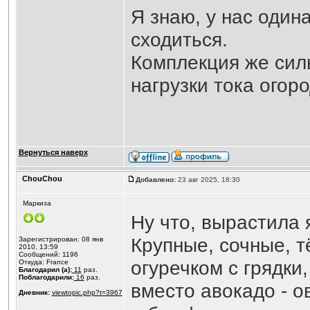
Я знаю, у нас один
сходиться.
Комплекция же сил
нагрузки тока ого
Вернуться наверх
ChouChou
Добавлено:
23 авг 2025, 18:30
Маркиза
Ну что, вырастила
Крупные, сочные, т
Зарегистрирован: 08 янв
2010, 13:59
Сообщений: 1196
огуречком с грядки
Откуда: France
Благодарил (а):
11
раз.
Поблагодарили:
16
раз.
вместо авокадо - о
Дневник:
viewtopic.php?t=3967