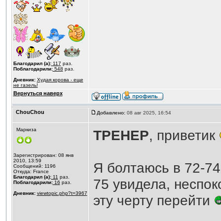
Благодарил (а):
117
раз.
Поблагодарили:
548
раз.
Дневник:
Худая корова - еще
не газель!
Вернуться наверх
ChouChou
Добавлено:
08 авг 2025, 16:54
Маркиза
ТРЕНЕР
, приветик
Зарегистрирован: 08 янв
2010, 13:59
Я болтаюсь в 72-74
Сообщений: 1196
Откуда: France
Благодарил (а):
11
раз.
75 увидела, неспок
Поблагодарили:
16
раз.
Дневник:
viewtopic.php?t=3967
эту черту перейти