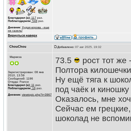
Благодарил (а):
117
раз.
Поблагодарили:
548
раз.
Дневник:
Худая корова - еще
не газель!
Вернуться наверх
ChouChou
Добавлено:
07 авг 2025, 19:32
Маркиза
73.5
рост тот же 
Полтора килошечки
Зарегистрирован: 08 янв
2010, 13:59
Ну ещё тяга к шоко
Сообщений: 1196
Откуда: France
Благодарил (а):
11
раз.
под чаёк и киношк
Поблагодарили:
16
раз.
Дневник:
viewtopic.php?t=3967
Оказалось, мне хоч
Сейчас ем грецкие,
шоколад не вспоми