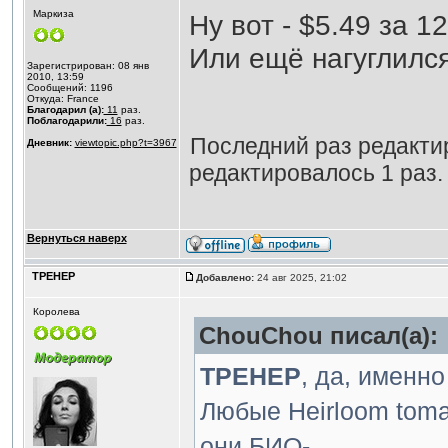
Маркиза
Ну вот - $5.49 за 12
Или ещё нагуглился
Зарегистрирован: 08 янв
2010, 13:59
Сообщений: 1196
Откуда: France
Благодарил (а):
11
раз.
Поблагодарили:
16
раз.
Последний раз редакт
Дневник:
viewtopic.php?t=3967
редактировалось 1 раз.
Вернуться наверх
ТРЕНЕР
Добавлено:
24 авг 2025, 21:02
Королева
ChouChou писал(а):
ТРЕНЕР
, да, именно
Любые Heirloom toma
они БИО-