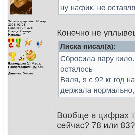
ну нафик, не оставля
Зарегистрирован: 26 мар
2008, 03:08
Сообщений: 4248
Конечно не уплывеш
Откуда: Самара
Награды:
7
Лиска писал(а):
Сбросила пару кило. 
Благодарил (а):
0
раз.
осталось
Поблагодарили:
92
раз.
Дневник:
Олюня
Валя, я с 92 кг год 
держала нормально, 
Вообще в цифрах тв
сейчас? 78 или 83