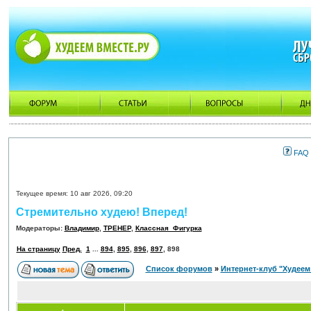
FAQ
Текущее время: 10 авг 2026, 09:20
Стремительно худею! Вперед!
Модераторы:
Владимир
,
ТРЕНЕР
,
Классная_Фигурка
На страницу
Пред.
1
...
894
,
895
,
896
,
897
,
898
Список форумов
»
Интернет-клуб "Худеем