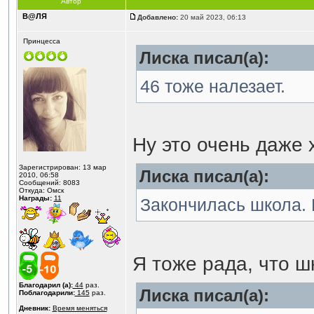
Автор
В@ЛЯ
Добавлено:
20 май 2023, 06:13
Принцесса
Лиска писал(а):
46 тоже налезает.
Ну это очень даже
Зарегистрирован: 13 мар
Лиска писал(а):
2010, 06:58
Сообщений: 8083
Откуда: Омск
Награды:
11
Закончилась школа. 
Я тоже рада, что 
Благодарил (а):
44
раз.
Лиска писал(а):
Поблагодарили:
145
раз.
Дневник:
Время меняться