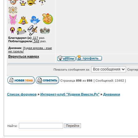
Благодарил (а):
117
раз.
Поблагодарили:
548
раз.
Дневник:
Худая корова - еще
не газель!
Вернуться наверх
Показать сообщения за:
Сортир
Страница
898
из
898
[ Сообщений: 13462 ]
Список форумов
»
Интернет-клуб "Худеем Вместе.Ру"
»
Дневники
Найти: