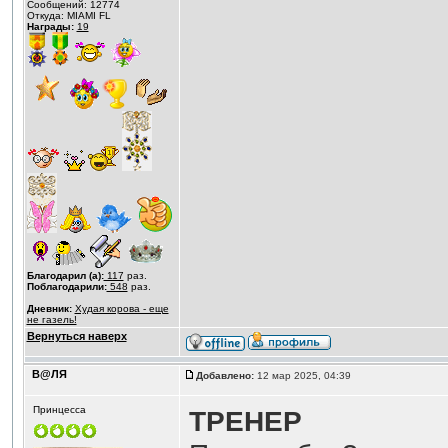
Сообщений: 12774
Откуда: MIAMI FL
Награды:
19
Благодарил (а):
117
раз.
Поблагодарили:
548
раз.
Дневник:
Худая корова - еще
не газель!
Вернуться наверх
В@ЛЯ
Добавлено:
12 мар 2025, 04:39
Принцесса
ТРЕНЕР