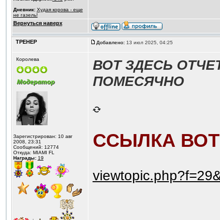
Дневник:
Худая корова - еще
не газель!
Вернуться наверх
ТРЕНЕР
Добавлено:
13 июл 2025, 04:25
Королева
ВОТ ЗДЕСЬ ОТЧЕ
ПОМЕСЯЧНО
ССЫЛКА ВОТ 
Зарегистрирован: 10 авг
2008, 23:31
Сообщений: 12774
Откуда: MIAMI FL
Награды:
19
viewtopic.php?f=29