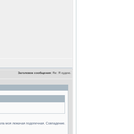
Заголовок сообщения:
Re: Я худею.
ерла моя лежачая подопечная. Совпадение.