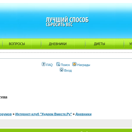
FAQ
Поиск
Награды
Вход
гурка
орумов
»
Интернет-клуб "Худеем Вместе.Ру"
»
Дневники