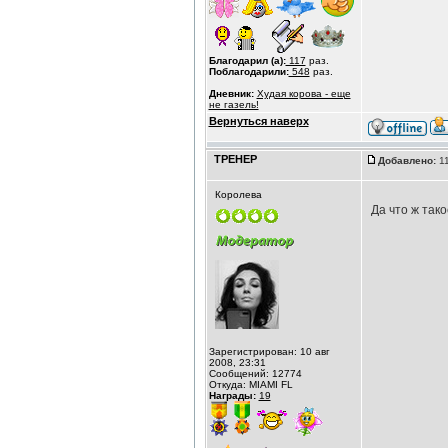
Благодарил (а):
117
раз.
Поблагодарили:
548
раз.
Дневник:
Худая корова - еще
не газель!
Вернуться наверх
ТРЕНЕР
Добавлено:
11
Королева
Да что ж так
Зарегистрирован: 10 авг
2008, 23:31
Сообщений: 12774
Откуда: MIAMI FL
Награды:
19