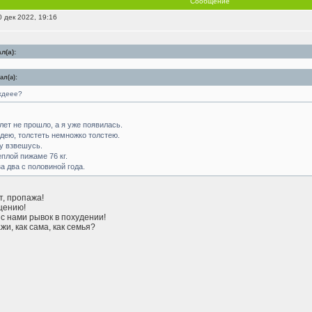
Сообщение
 дек 2022, 19:16
л(а):
л(а):
хдеее?
 лет не прошло, а я уже появилась.
дею, толстеть немножко толстею.
у взвешусь.
плой пижаме 76 кг.
а два с половиной года.
т, пропажа!
щению!
 с нами рывок в похудении!
жи, как сама, как семья?