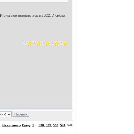
И она уже появлялась в 2022. И снова
На страницу
Пред.
1
...
538
,
539
,
540
,
541
,
542