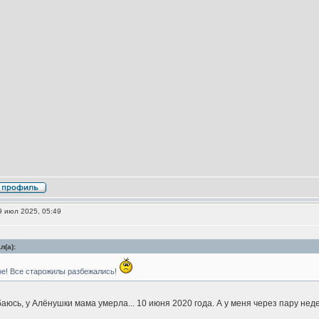
 июл 2025, 05:49
(а):
кое! Все старожилы разбежались!
аюсь, у Алёнушки мама умерла... 10 июня 2020 года. А у меня через пару не