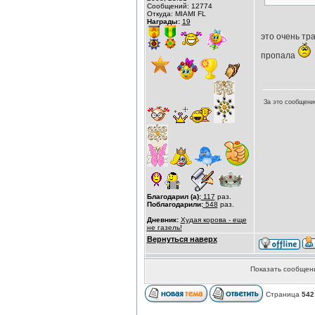
Сообщений: 12774
Откуда: MIAMI FL
Награды:
19
это очень тр
пропала
За это сообщени
Благодарил (а):
117
раз.
Поблагодарили:
548
раз.
Дневник:
Худая корова - еще
не газель!
Вернуться наверх
Показать сообщени
Страница
542