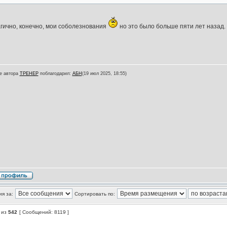
агично, конечно, мои соболезнования
но это было больше пяти лет назад. 
е автора
ТРЕНЕР
поблагодарил:
АБН
(19 июл 2025, 18:55)
я за:
Сортировать по:
из
542
[ Сообщений: 8119 ]