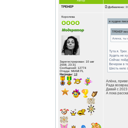
Автор
ТРЕНЕР
Добавлено:
30
Королева
я худею писа
ТРЕНЕР писа
Алена, ты 
Тута я. Трех
Худеть не ху
Сейчас пойд
Зарегистрирован: 10 авг
Вечером в те
2008, 23:31
Сообщений: 12774
Шесть кило з
Откуда: MIAMI FL
Награды:
19
Алёна, приве
Рада возвра
Давай с 2023
А пока расска