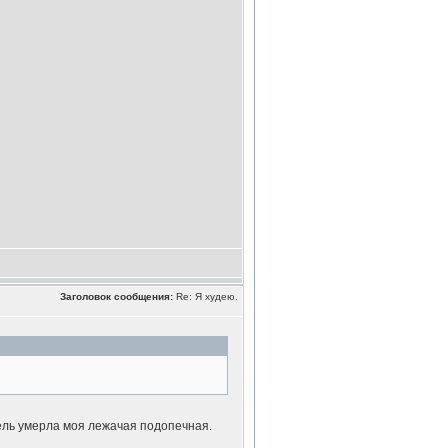
Заголовок сообщения:
Re: Я худею.
дель умерла моя лежачая подопечная.