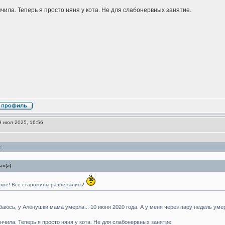
нчила. Теперь я просто няня у кота. Не для слабонервных занятие.
 июл 2025, 16:56
:
л(а):
акое! Все старожилы разбежались!
баюсь, у Алёнушки мама умерла... 10 июня 2020 года. А у меня через пару недель ум
нчила. Теперь я просто няня у кота. Не для слабонервных занятие.