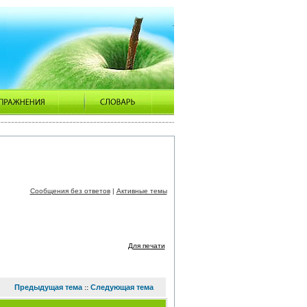
Сообщения без ответов
|
Активные темы
Для печати
Предыдущая тема
Следующая тема
::