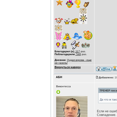
Благодарил (а):
117
раз.
Поблагодарили:
548
раз.
Дневник:
Худая корова - еще
не газель!
Вернуться наверх
АБН
Добавлено:
19
Виконтесса
ТРЕНЕР писал
Да что ж та
Если не ошиб
Совпадение.