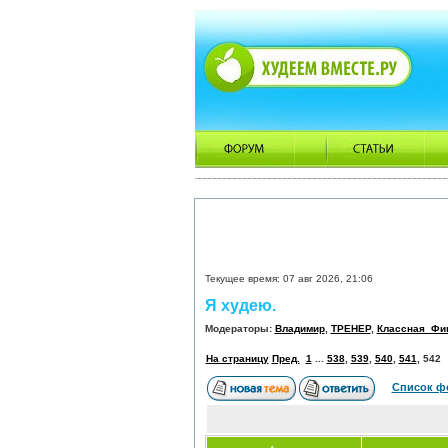
Текущее время: 07 авг 2026, 21:06
Я худею.
Модераторы:
Владимир
,
ТРЕНЕР
,
Классная_Фи
На страницу
Пред.
1
...
538
,
539
,
540
,
541
,
542
Список ф