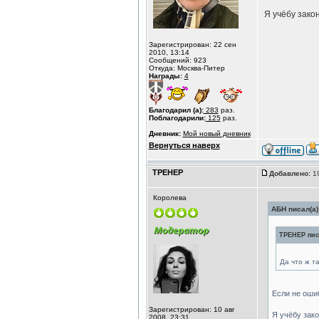
Я учёбу зако
Зарегистрирован: 22 сен
2010, 13:14
Сообщений: 923
Откуда: Москва-Питер
Награды:
4
Благодарил (а):
283
раз.
Поблагодарили:
125
раз.
Дневник:
Мой новый дневник
Вернуться наверх
ТРЕНЕР
Добавлено:
19
Королева
АБН писал(а)
ТРЕНЕР писа
Да что ж т
Если не оши
Зарегистрирован: 10 авг
Я учёбу зако
2008, 23:31