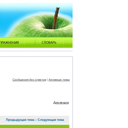
Сообщения без ответов
|
Активные темы
Для печати
Предыдущая тема
Следующая тема
::