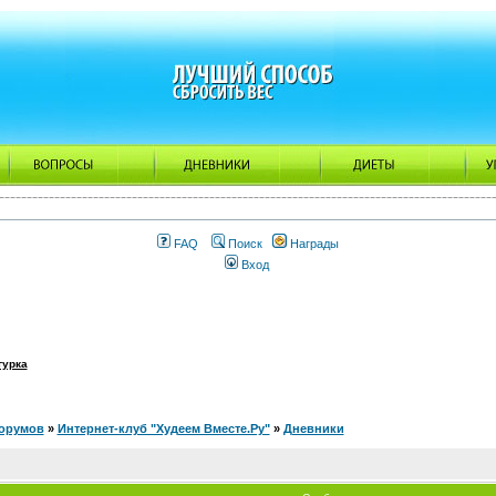
FAQ
Поиск
Награды
Вход
гурка
орумов
»
Интернет-клуб "Худеем Вместе.Ру"
»
Дневники