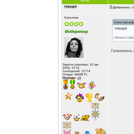
Автор
ТРЕНЕР
Добавлено:
16
Королева
Linna писал(а
ТРЕНЕР
Начало соре
Галииииина, 
Зарегистрирован: 10 авг
2008, 23:31
Сообщений: 12774
Откуда: MIAMI FL
Награды:
19