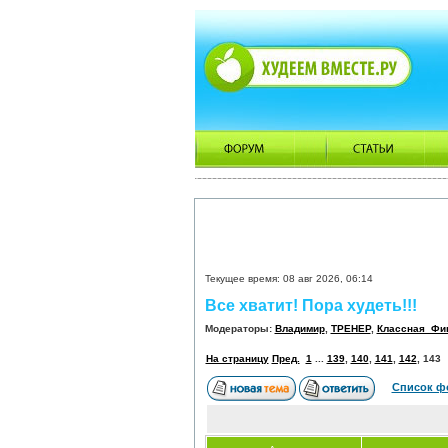
Текущее время: 08 авг 2026, 06:14
Все хватит! Пора худеть!!!
Модераторы:
Владимир
,
ТРЕНЕР
,
Классная_Фи
На страницу
Пред.
1
...
139
,
140
,
141
,
142
,
143
Список ф