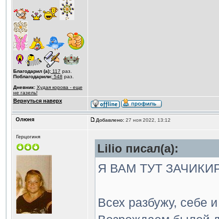
Благодарил (а):
117
раз.
Поблагодарили:
548
раз.
Дневник:
Худая корова - еще
не газель!
Вернуться наверх
Олюня
Добавлено:
27 ноя 2022, 13:12
Герцогиня
Lilio писал(а):
Я ВАМ ТУТ ЗАЧИКИР
Всех разбужу, себе 