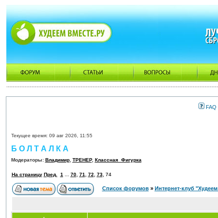
FAQ
Текущее время: 09 авг 2026, 11:55
Б О Л Т А Л К А
Модераторы:
Владимир
,
ТРЕНЕР
,
Классная_Фигурка
На страницу
Пред.
1
...
70
,
71
,
72
,
73
,
74
Список форумов
»
Интернет-клуб "Худеем