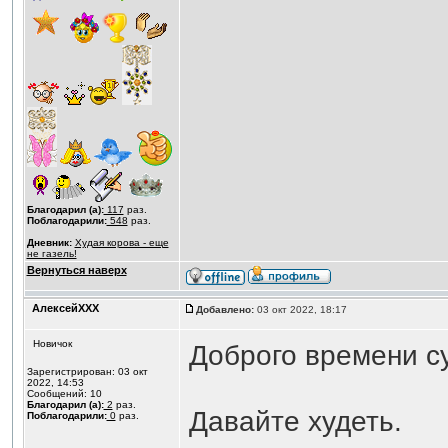
Благодарил (а):
117
раз.
Поблагодарили:
548
раз.
Дневник:
Худая корова - еще
не газель!
Вернуться наверх
АлексейXXX
Добавлено:
03 окт 2022, 18:17
Новичок
Доброго времени су
Зарегистрирован: 03 окт
2022, 14:53
Сообщений: 10
Благодарил (а):
2
раз.
Давайте худеть.
Поблагодарили:
0
раз.