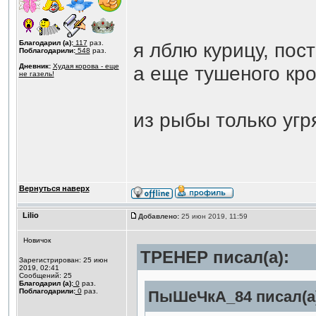
Благодарил (а):
117
раз.
я лблю курицу, пос
Поблагодарили:
548
раз.
Дневник:
Худая корова - еще
а еще тушеного кр
не газель!
из рыбы только угр
Вернуться наверх
Lilio
Добавлено:
25 июн 2019, 11:59
Новичок
ТРЕНЕР писал(а):
Зарегистрирован: 25 июн
2019, 02:41
Сообщений: 25
Благодарил (а):
0
раз.
Поблагодарили:
0
раз.
ПыШеЧкА_84 писал(а)