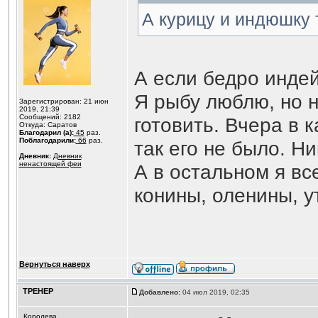
А курицу и индюшку 
А если бедро индей
Я рыбу люблю, но н
Зарегистрирован: 21 июн
2019, 21:39
Сообщений: 2182
готовить. Вчера в 
Откуда: Саратов
Благодарил (а):
45
раз.
Поблагодарили:
66
раз.
так его не было. Н
Дневник:
Дневник
ненастоящей феи
А в остальном я вс
конины, оленины, ут
Вернуться наверх
ТРЕНЕР
Добавлено:
04 июл 2019, 02:35
Королева