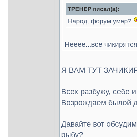
ТРЕНЕР писал(а):
Народ, форум умер?
Нееее...все чикирятс
Я ВАМ ТУТ ЗАЧИКИР
Всех разбужу, себе 
Возрождаем былой 
Давайте вот обсудим,
рыбу?