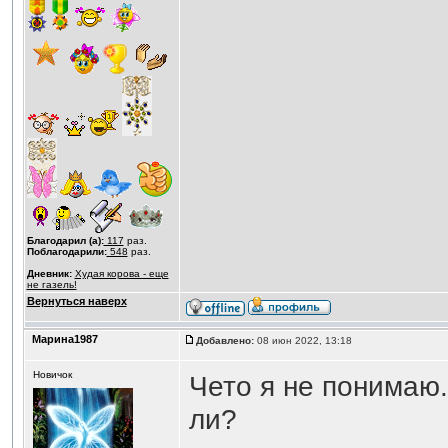
Благодарил (а):
117
раз.
Поблагодарили:
548
раз.
Дневник:
Худая корова - еще
не газель!
Вернуться наверх
Марина1987
Добавлено:
08 июн 2022, 13:18
Новичок
Чето я не понимаю.
ли?