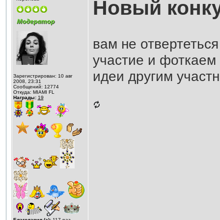
Новый конку
вам не отвертеться
участие и фоткаем
идеи другим участн
Зарегистрирован: 10 авг
2008, 23:31
Сообщений: 12774
Откуда: MIAMI FL
Награды:
19
Благодарил (а):
117
раз.