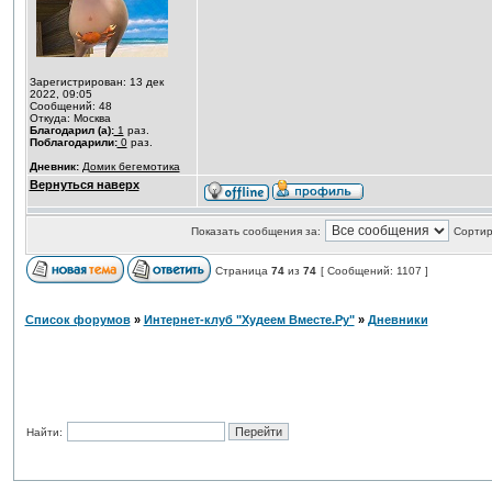
Зарегистрирован: 13 дек
2022, 09:05
Сообщений: 48
Откуда: Москва
Благодарил (а):
1
раз.
Поблагодарили:
0
раз.
Дневник:
Домик бегемотика
Вернуться наверх
Показать сообщения за:
Сортир
Страница
74
из
74
[ Сообщений: 1107 ]
Список форумов
»
Интернет-клуб "Худеем Вместе.Ру"
»
Дневники
Найти: