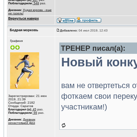
Поблагодарили:
548
раз.
Дневник:
Худая корова - еще
не газель!
Вернуться наверх
Бодрая морковь
Добавлено:
04 июл 2019, 12:43
Графиня
ТРЕНЕР писал(а):
Новый конку
вам не отвертеться о
фоткаем свои переку
Зарегистрирован: 21 июн
2019, 21:39
Сообщений: 2182
участникам!)
Откуда: Саратов
Благодарил (а):
45
раз.
Поблагодарили:
66
раз.
Дневник:
Дневник
ненастоящей феи