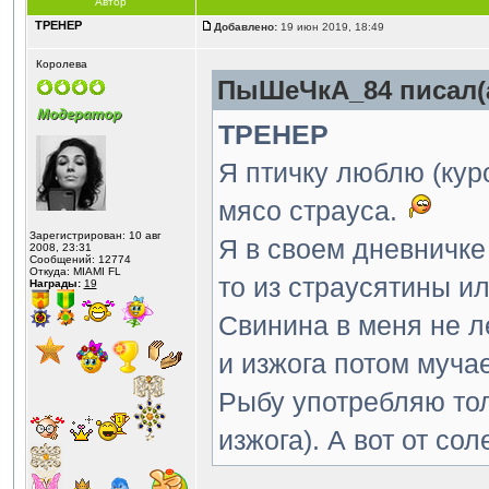
Автор
ТРЕНЕР
Добавлено:
19 июн 2019, 18:49
Королева
ПыШеЧкА_84 писал(а
ТРЕНЕР
Я птичку люблю (кур
мясо страуса.
Зарегистрирован: 10 авг
Я в своем дневничке
2008, 23:31
Сообщений: 12774
Откуда: MIAMI FL
то из страусятины и
Награды:
19
Свинина в меня не ле
и изжога потом мучае
Рыбу употребляю тол
изжога). А вот от со