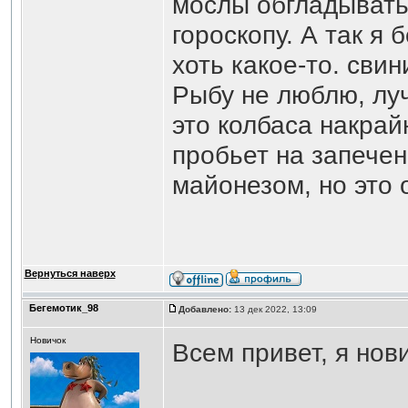
мослы обгладыват
гороскопу. А так я 
хоть какое-то. сви
Рыбу не люблю, луч
это колбаса накрай
пробьет на запечен
майонезом, но это 
Вернуться наверх
Бегемотик_98
Добавлено:
13 дек 2022, 13:09
Новичок
Всем привет, я нов