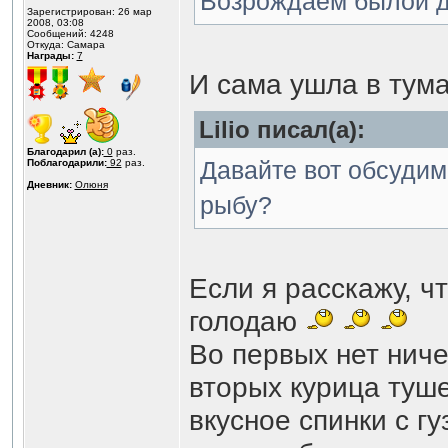
Возрождаем былой д
Зарегистрирован: 26 мар
2008, 03:08
Сообщений: 4248
Откуда: Самара
Награды:
7
И сама ушла в тум
Lilio писал(а):
Благодарил (а):
0
раз.
Давайте вот обсудим,
Поблагодарили:
92
раз.
Дневник:
Олюня
рыбу?
Если я расскажу, ч
голодаю
Во первых нет ниче
вторых курица туше
вкусное спинки с г