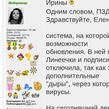
Ирины
Одним словом, ПЗ
Здравствуйте, Елен
Зарегистрирован: 10 авг
2008, 23:31
система, на которо
Сообщений: 12774
Откуда: MIAMI FL
Награды:
19
возможности
обновления. В ней 
Линеечки и подписи
отключила, так как 
дополнительные
"дыры", через кото
вирусы.
Благодарил (а):
117
раз.
Поблагодарили:
548
раз.
На сегодняшний де