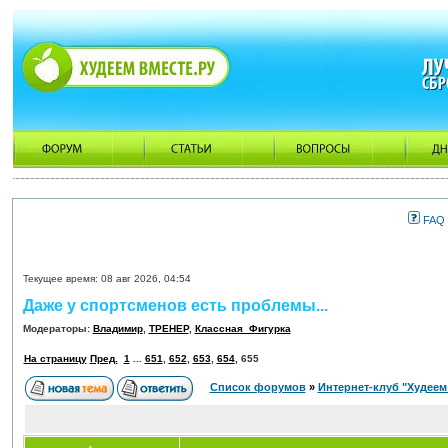
FAQ
Текущее время: 08 авг 2026, 04:54
Даже у спортсменов есть проблемы...
Модераторы:
Владимир
,
ТРЕНЕР
,
Классная_Фигурка
На страницу
Пред.
1
...
651
,
652
,
653
,
654
,
655
Список форумов
»
Интернет-клуб "Худеем