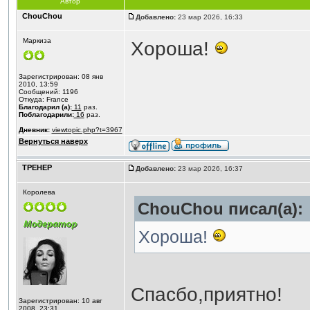
Автор
ChouChou
Добавлено:
23 мар 2026, 16:33
Маркиза
Хороша!
Зарегистрирован: 08 янв
2010, 13:59
Сообщений: 1196
Откуда: France
Благодарил (а):
11
раз.
Поблагодарили:
16
раз.
Дневник:
viewtopic.php?t=3967
Вернуться наверх
ТРЕНЕР
Добавлено:
23 мар 2026, 16:37
Королева
ChouChou писал(а):
Хороша!
Спасбо,приятно!
Зарегистрирован: 10 авг
2008, 23:31