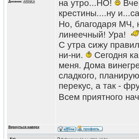
на утро...НО!
Вчер
Дневник:
ARINKA
крестины....ну и...
Но, благодаря МЧ, 
линеечный! Ура!
С утра сижу правил
ни-ни.
Сегодня ка
меня. Дома винегре
сладкого, планирую
перекус, а так - фр
Всем приятного на
Вернуться наверх
Кэт