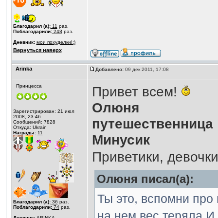
Благодарил (а):
11
раз.
Поблагодарили:
248
раз.
Дневник:
мои похуделки!:)
Вернуться наверх
Аrinka
Добавлено:
09 дек 2011, 17:08
Принцесса
Привет всем!
Олюня
Зарегистрирован: 21 июл
2008, 23:46
путешественница
Сообщений: 7828
Откуда: Ukrain
Награды:
11
Минусик
Приветики, девочк
Олюня писал(а):
Ты это, вспомни про 
Благодарил (а):
36
раз.
Поблагодарили:
74
раз.
на нем вес теряла И
Дневник:
ARINKA