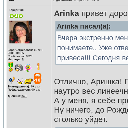
Добавлено:
12 дек 2011, 13:54
Герцогиня
Аrinka
привет доро
Аrinka писал(а):
Вчера экстренно меня
понимаете.. Уже отве
Зарегистрирован: 11 сен
2008, 09:35
привеса!!! Сегодня в
Сообщений: 4820
Награды:
8
Отлично, Аришка! П
Благодарил (а):
19
раз.
наутро вес линееч
Поблагодарили:
90
раз.
Дневник:
КЭТ
А у меня, я себе п
Ну ничего, до Рожд
столько уйдет.