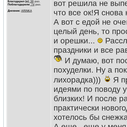
вот решила не вып
Благодарил (а):
36
раз.
Поблагодарили:
74
раз.
что все ок!Я снова 
Дневник:
ARINKA
А вот с едой не оче
целый день, то про
и орешки...
Рассла
праздники и все ра
И думаю, вот по
похуделки. Ну а по
лихорадка)))
Я п
идеями по поводу 
близких! И после 
практически новог
хотелось бы снежка.
А еще...еще у мен