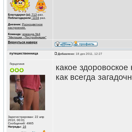
Благодарил (а):
713
раз.
Поблагодарили:
1104
раз.
Дневник:
Разноцветное
настроение.
Команда:
команда №4
"Милашки - Постройняшки"
Вернуться наверх
путешественница
Добавлено:
18 дек 2011, 12:27
Герцогиня
какое здоровоское на
как всегда загадочн
Зарегистрирован: 22 апр
2010, 00:01
Сообщений: 4965
Награды:
16