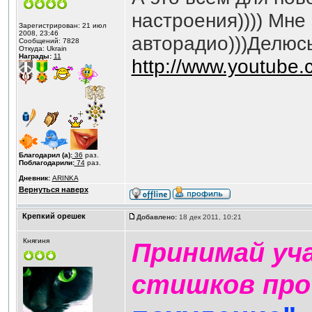
настроения)))) Мне
Зарегистрирован: 21 июл
2008, 23:46
авторадио)))Делюсь)
Сообщений: 7828
Откуда: Ukrain
Награды:
11
http://www.youtub
Благодарил (а):
36
раз.
Поблагодарили:
74
раз.
Дневник:
ARINKA
Вернуться наверх
Крепкий орешек
Добавлено:
18 дек 2011, 10:21
Княгиня
Принимай уча
стишков про