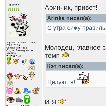
Герцогиня
Аринчик, привет!
Аrinka писал(а):
С утра сижу правильн
Зарегистрирован: 03 янв
Молодец, главное с
2009, 20:56
Сообщений: 4692
Откуда: Ленинградская
область
темп
Награды:
17
Кэт писал(а):
Целую тя!
И Я