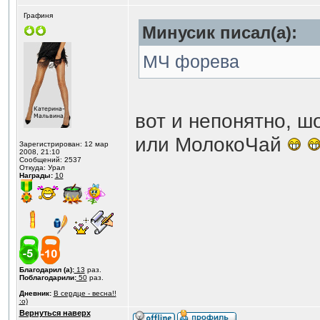
Графиня
Минусик писал(а):
МЧ форева
вот и непонятно, ш
или МолокоЧай
Зарегистрирован: 12 мар
2008, 21:10
Сообщений: 2537
Откуда: Урал
Награды:
10
Благодарил (а):
13
раз.
Поблагодарили:
50
раз.
Дневник:
В сердце - весна!!
:o)
Вернуться наверх