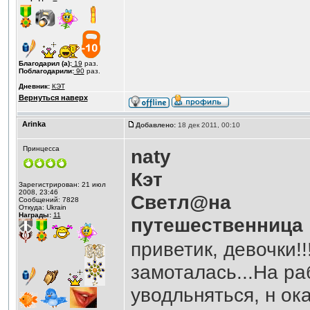
Благодарил (а):
19
раз.
Поблагодарили:
90
раз.
Дневник:
КЭТ
Вернуться наверх
Аrinka
Добавлено:
18 дек 2011, 00:10
Принцесса
naty
Кэт
Зарегистрирован: 21 июл
2008, 23:46
Светл@на
Сообщений: 7828
Откуда: Ukrain
Награды:
11
путешественница
приветик, девочки!!
замоталась...На р
уводльняться, н ока