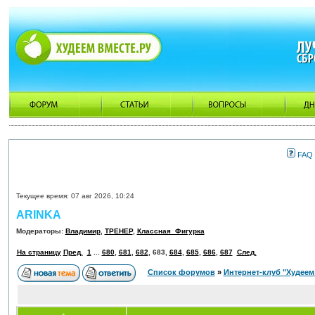
FAQ
Текущее время: 07 авг 2026, 10:24
ARINKA
Модераторы:
Владимир
,
ТРЕНЕР
,
Классная_Фигурка
На страницу
Пред.
1
...
680
,
681
,
682
,
683
,
684
,
685
,
686
,
687
След.
Список форумов
»
Интернет-клуб "Худеем