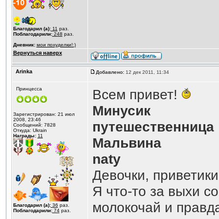
Благодарил (а):
11
раз.
Поблагодарили:
248
раз.
Дневник:
мои похуделки!:)
Вернуться наверх
Аrinka
Добавлено:
12 дек 2011, 11:34
Принцесса
Всем привет!
Минусик
Зарегистрирован: 21 июл
2008, 23:46
путешественница
Сообщений: 7828
Откуда: Ukrain
Награды:
11
Мальвина
naty
Девочки, приветики
Я что-то за выхи с
молокочай и правда
Благодарил (а):
36
раз.
Поблагодарили:
74
раз.