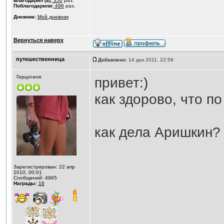
Благодарил (а):
350
раз.
Поблагодарили:
496
раз.
Дневник:
Мой дневник
Вернуться наверх
путешественница
Добавлено:
14 дек 2011, 22:59
Герцогиня
привет:)
как здорово, что по
как дела Аришкин?
Зарегистрирован: 22 апр
2010, 00:01
Сообщений: 4965
Награды:
16