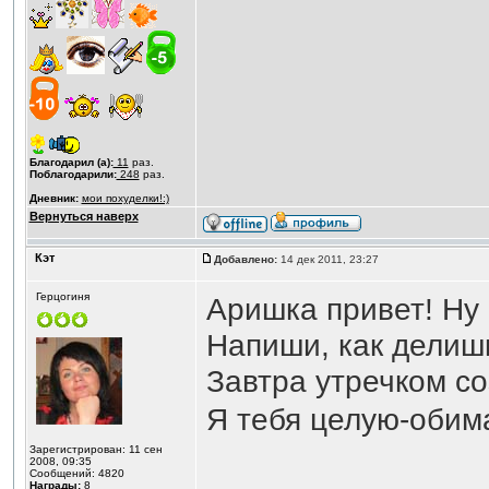
Благодарил (а):
11
раз.
Поблагодарили:
248
раз.
Дневник:
мои похуделки!:)
Вернуться наверх
Кэт
Добавлено:
14 дек 2011, 23:27
Герцогиня
Аришка привет! Ну 
Напиши, как делиш
Завтра утречком со
Я тебя целую-обим
Зарегистрирован: 11 сен
2008, 09:35
Сообщений: 4820
Награды:
8