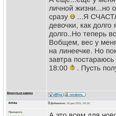
личной жизни...но 
сразу
...Я СЧАСТ
девочки, как долго 
долго..Но теперь в
Вобщем, вес у мен
на линеечке. Но по
завтра постараюсь 
18:00
. Пусть пол
Вернуться наверх
Аrinka
Добавлено:
18 дек 2011, 00:16
Принцесса
А это всем для нов