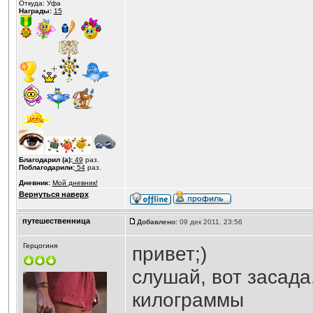
Откуда: Уфа
Награды:
15
Благодарил (а):
49
раз.
Поблагодарили:
54
раз.
Дневник:
Мой дневник!
Вернуться наверх
путешественница
Добавлено:
09 дек 2011, 23:56
Герцогиня
привет;)
слушай, вот засада
килограммы