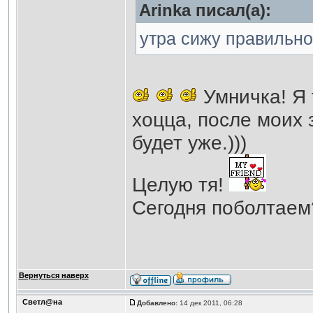
Аrinka писал(а):
утра сижу правильно 
Умничка! Я 
хоцца, после моих 
будет уже.)))
Целую тя!
Сегодня поболтае
Вернуться наверх
Светл@на
Добавлено:
14 дек 2011, 06:28