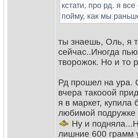
кстати, про рд. я вс
пойму, как мы раньш
ты знаешь, Оль, я
сейчас..Иногда пью
творожок. Но и то 
Рд прошел на ура. 
вчера такооой прид
я в маркет, купила
любимой подружке 
Ну и подняла...Н
лишние 600 грамм у