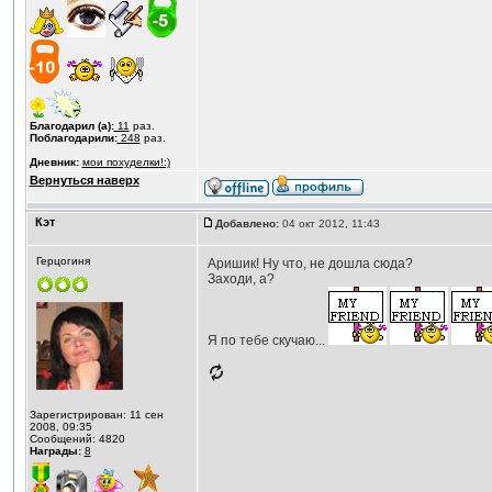
Благодарил (а):
11
раз.
Поблагодарили:
248
раз.
Дневник:
мои похуделки!:)
Вернуться наверх
Кэт
Добавлено:
04 окт 2012, 11:43
Герцогиня
Аришик! Ну что, не дошла сюда?
Заходи, а?
Я по тебе скучаю...
Зарегистрирован: 11 сен
2008, 09:35
Сообщений: 4820
Награды:
8