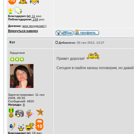
Благодарил (а):
11
раз.
Поблагодарили:
248
раз.
Дневник:
мои похуделки!:)
Вернуться наверх
Кэт
Добавлено:
30 сен 2012, 13:27
Герцогиня
Привет дорогая!
Сегодня в скайпе канеш поговорим, но давай 
Зарегистрирован: 11 сен
2008, 09:35
Сообщений: 4820
Награды:
8
Благодарил (а):
19
раз.