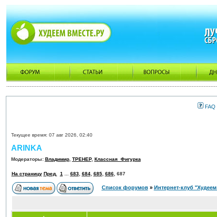
FAQ
Текущее время: 07 авг 2026, 02:40
ARINKA
Модераторы:
Владимир
,
ТРЕНЕР
,
Классная_Фигурка
На страницу
Пред.
1
...
683
,
684
,
685
,
686
,
687
Список форумов
»
Интернет-клуб "Худеем