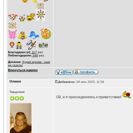
Благодарил (а):
117
раз.
Поблагодарили:
548
раз.
Дневник:
Худая корова - еще
не газель!
Вернуться наверх
Олюня
Добавлено:
29 июн 2025, 11:56
Герцогиня
Ой, и я присоединяюсь к приветствию!