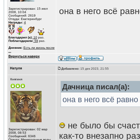
она в него всё рав
Зарегистрирован: 15 июл
2008, 10:04
Сообщений: 2619
Откуда: Екатеринбург
Награды:
4
Благодарил (а):
10
раз.
Поблагодарили:
59
раз.
Дневник:
Есть ли жизнь после
...
Вернуться наверх
Натуля
Добавлено:
15 дек 2023, 21:55
Княгиня
Дачница писал(а):
она в него всё равно
не было бы счаст
Зарегистрирован: 02 мар
как-то внезапно раз
2008, 08:53
Сообщений: 6346
Откуда: Минеральные воды