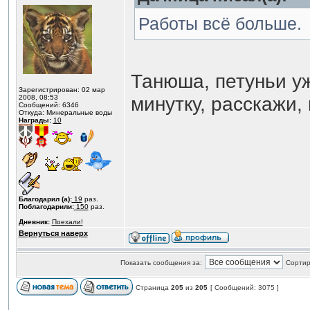
Работы всё больше.
Танюша, петуньи у
Зарегистрирован: 02 мар
минутку, расскажи,
2008, 08:53
Сообщений: 6346
Откуда: Минеральные воды
Награды:
10
Благодарил (а):
19
раз.
Поблагодарили:
150
раз.
Дневник:
Поехали!
Вернуться наверх
Показать сообщения за:
Сортир
Страница
205
из
205
[ Сообщений: 3075 ]