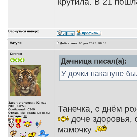
крутила. В 21 пошла
Вернуться наверх
Натуля
Добавлено:
10 дек 2023, 09:03
Княгиня
Дачница писал(а):
У дочки накануне бы
Зарегистрирован: 02 мар
Танечка, с днём ро
2008, 08:53
Сообщений: 6346
Откуда: Минеральные воды
доче здоровья, 
Награды:
10
мамочку