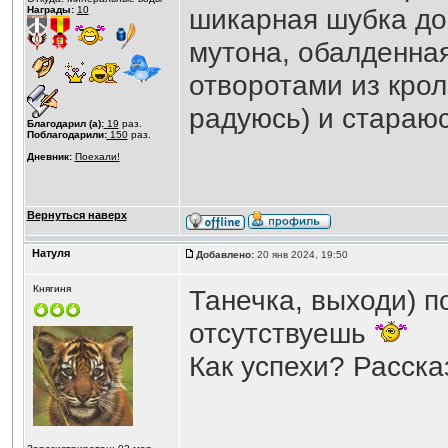
шикарная шубка д
Награды:
10
мутона, обалденная
отворотами из крол
радуюсь) и стараюс
Благодарил (а):
19
раз.
Поблагодарили:
150
раз.
Дневник:
Поехали!
Вернуться наверх
Натуля
Добавлено:
20 янв 2024, 19:50
Княгиня
Танечка, выходи) 
отсутствуешь
Как успехи? Расск