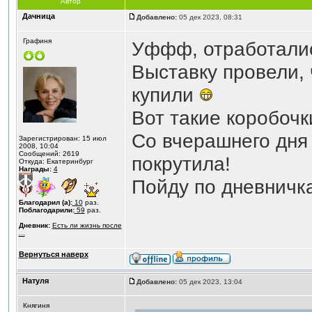
Автор
Дачница
Добавлено:
05 дек 2023, 08:31
Графиня
Уффф, отработали
Выставку провели, 
купили
Вот такие коробочк
Со вчерашнего дня
Зарегистрирован: 15 июл
2008, 10:04
Сообщений: 2619
покрутила!
Откуда: Екатеринбург
Награды:
4
Пойду по дневничк
Благодарил (а):
10
раз.
Поблагодарили:
59
раз.
Дневник:
Есть ли жизнь после
...
Вернуться наверх
Натуля
Добавлено:
05 дек 2023, 13:04
Княгиня