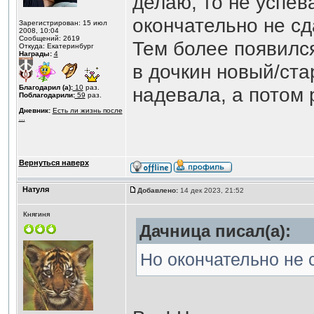
делаю, то не успев
окончательно не сд
Зарегистрирован: 15 июл
2008, 10:04
Сообщений: 2619
Тем более появился
Откуда: Екатеринбург
Награды:
4
в дочкин новый/ста
Благодарил (а):
10
раз.
надевала, а потом
Поблагодарили:
59
раз.
Дневник:
Есть ли жизнь после
...
Вернуться наверх
Натуля
Добавлено:
14 дек 2023, 21:52
Княгиня
Дачница писал(а):
Но окончательно не 