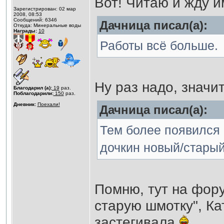
Вот! Читаю и жду и
Зарегистрирован: 02 мар
2008, 08:53
Сообщений: 6346
Дачница писал(а):
Откуда: Минеральные воды
Награды:
10
Работы всё больше.
Ну раз надо, значи
Благодарил (а):
19
раз.
Поблагодарили:
150
раз.
Дневник:
Поехали!
Дачница писал(а):
Тем более появился 
дочкин новый/старый
Помню, тут на фору
старую шмотку", К
застегивала