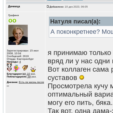
Дачница
Добавлено:
10 дек 2023, 06:05
Графиня
Натуля писал(а):
А поконкретнее? Мо
я принимаю только 
Зарегистрирован: 15 июл
2008, 10:04
Сообщений: 2619
вряд ли у нас одни
Откуда: Екатеринбург
Награды:
4
Вот коллаген сама 
Благодарил (а):
10
раз.
суставов
Поблагодарили:
59
раз.
Дневник:
Есть ли жизнь после
Просмотрела кучу 
...
оптимальный вариан
могу его пить, бяка.
Так вот, одна дама