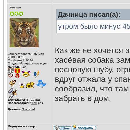
Княгиня
Дачница писал(а):
утром было минус 45.
Как же не хочется э
Зарегистрирован: 02 мар
хасёвая собака за
2008, 08:53
Сообщений: 6346
Откуда: Минеральные воды
песцовую шубу, ог
Награды:
10
вдруг отжала у спа
сообразил, что там
забрать в дом.
Благодарил (а):
19
раз.
Поблагодарили:
150
раз.
Дневник:
Поехали!
Вернуться наверх