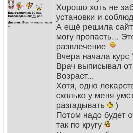
Хорошо хоть не за
Благодарил (а):
10
раз.
установки и соблю
Поблагодарили:
59
раз.
Дневник:
Есть ли жизнь после
А ещё решила сайт
...
могу пропасть... Э
развлечение
Вчера начала курс 
Врач выписывал от 
Возраст...
Хотя, одно лекарст
сколько у меня умс
разгадывать
)
Потом надо будет от
так по кругу