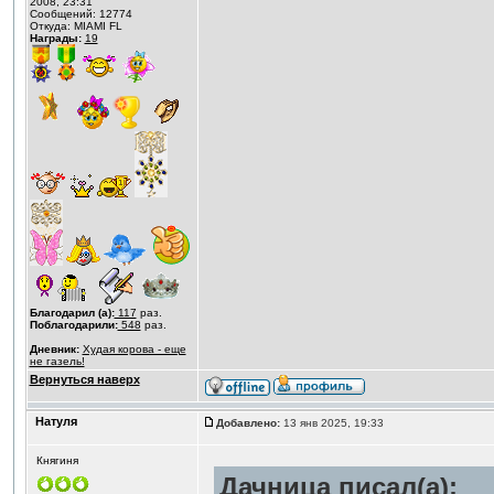
2008, 23:31
Сообщений: 12774
Откуда: MIAMI FL
Награды:
19
Благодарил (а):
117
раз.
Поблагодарили:
548
раз.
Дневник:
Худая корова - еще
не газель!
Вернуться наверх
Натуля
Добавлено:
13 янв 2025, 19:33
Княгиня
Дачница писал(а):