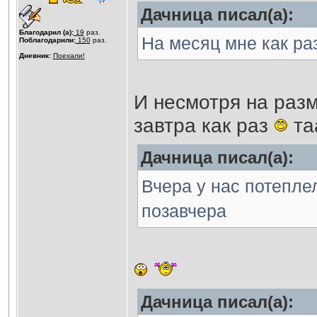
Дачница писал(а):
Благодарил (а):
19
раз.
На месяц мне как ра
Поблагодарили:
150
раз.
Дневник:
Поехали!
И несмотря на разм
завтра как раз
та
Дачница писал(а):
Вчера у нас потеплел
позавчера
Дачница писал(а):