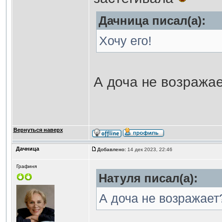
Дачница писал(а):
Хочу его!
А доча не возража
Вернуться наверх
Дачница
Добавлено:
14 дек 2023, 22:46
Графиня
Натуля писал(а):
А доча не возражает