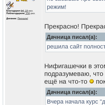
режим!
Благодарил (а):
19
раз.
Поблагодарили:
150
раз.
Дневник:
Поехали!
Прекрасно! Прекра
Дачница писал(а):
решила сайт полнос
Нифигашечки в это
подразумеваю, что
ещё на что-то
пок
Дачница писал(а):
Вчера начала курс "д