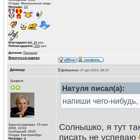
Откуда: Минеральные воды
Награды:
10
Благодарил (а):
19
раз.
Поблагодарили:
150
раз.
Дневник:
Поехали!
Вернуться наверх
Дачница
Добавлено:
07 дек 2023, 09:15
Графиня
Натуля писал(а):
напиши чего-нибудь,
Солнышко, я тут та
Зарегистрирован: 15 июл
2008, 10:04
Сообщений: 2619
писать не успеваю
Откуда: Екатеринбург
Награды:
4