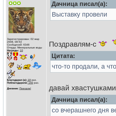
Дачница писал(а):
Выставку провели
Зарегистрирован: 02 мар
Поздравлям-с
2008, 08:53
Сообщений: 6346
Откуда: Минеральные воды
Награды:
10
Цитата:
что-то продали, а чт
Благодарил (а):
19
раз.
Поблагодарили:
150
раз.
давай хвастушками 
Дневник:
Поехали!
Дачница писал(а):
со вчерашнего дня в