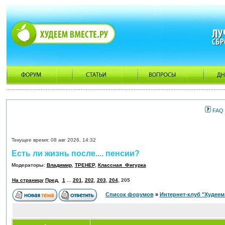
FAQ
Текущее время: 08 авг 2026, 14:32
Есть ли жизнь после.... пенсии?
Модераторы:
Владимир
,
ТРЕНЕР
,
Классная_Фигурка
На страницу
Пред.
1
...
201
,
202
,
203
,
204
,
205
Список форумов
»
Интернет-клуб "Худеем