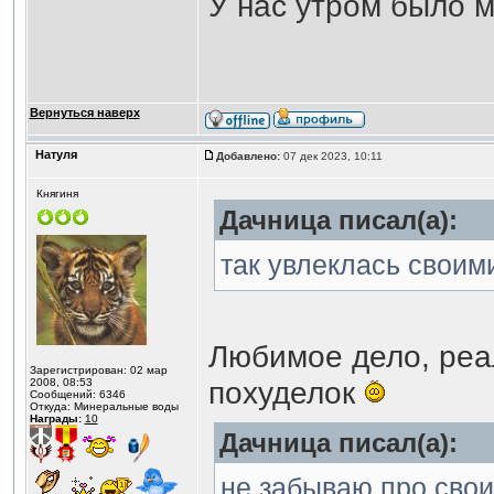
У нас утром было м
Вернуться наверх
Натуля
Добавлено:
07 дек 2023, 10:11
Княгиня
Дачница писал(а):
так увлеклась своим
Любимое дело, реал
Зарегистрирован: 02 мар
похуделок
2008, 08:53
Сообщений: 6346
Откуда: Минеральные воды
Награды:
10
Дачница писал(а):
не забываю про свои