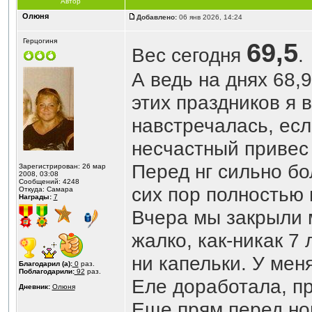
Автор
Олюня
Добавлено:
06 янв 2026, 14:24
Герцогиня
69,5
Вес сегодня
.
А ведь на днях 68,
этих праздников я 
навстречалась, если
несчастный привес
Перед нг сильно бо
Зарегистрирован: 26 мар
2008, 03:08
Сообщений: 4248
сих пор полностью 
Откуда: Самара
Награды:
7
Вчера мы закрыли 
жалко, как-никак 7 
ни капельки. У ме
Благодарил (а):
0
раз.
Поблагодарили:
92
раз.
Еле доработала, пр
Дневник:
Олюня
Еще прям перед но