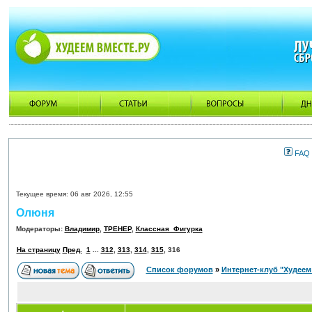
FAQ
Текущее время: 06 авг 2026, 12:55
Олюня
Модераторы:
Владимир
,
ТРЕНЕР
,
Классная_Фигурка
На страницу
Пред.
1
...
312
,
313
,
314
,
315
,
316
Список форумов
»
Интернет-клуб "Худеем