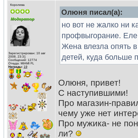
Королева
Олюня писал(а):
но вот не жалко ни 
профвыгорание. Еле 
Жена влезла опять в
Зарегистрирован: 10 авг
детей, куда больше 
2008, 23:31
Сообщений: 12774
Откуда: MIAMI FL
Награды:
19
Олюня, привет!
С наступившими!
Про магазин-правил
чему уже нет интер
Про мужика- не пон
ли?