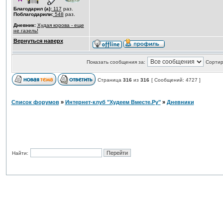
Благодарил (а):
117
раз.
Поблагодарили:
548
раз.
Дневник:
Худая корова - еще
не газель!
Вернуться наверх
Показать сообщения за:
Сортир
Страница
316
из
316
[ Сообщений: 4727 ]
Список форумов
»
Интернет-клуб "Худеем Вместе.Ру"
»
Дневники
Найти: