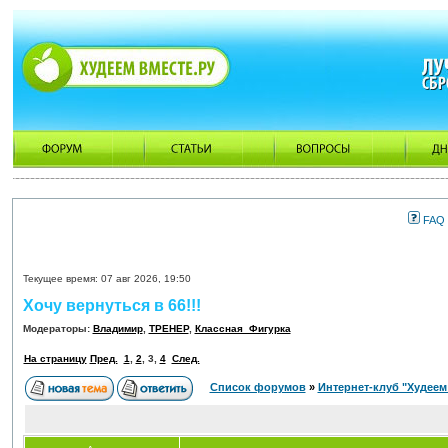
FAQ
Текущее время: 07 авг 2026, 19:50
Хочу вернуться в 66!!!
Модераторы:
Владимир
,
ТРЕНЕР
,
Классная_Фигурка
На страницу
Пред.
1
,
2
,
3
,
4
След.
Список форумов
»
Интернет-клуб "Худеем