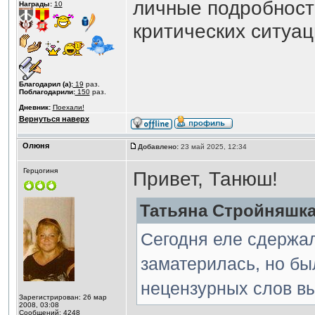
личные подробности
Награды:
10
критических ситуац
Благодарил (а):
19
раз.
Поблагодарили:
150
раз.
Дневник:
Поехали!
Вернуться наверх
Олюня
Добавлено:
23 май 2025, 12:34
Герцогиня
Привет, Танюш!
Татьяна Стройняшка 
Сегодня еле сдержал
заматерилась, но бы
нецензурных слов вы
Зарегистрирован: 26 мар
2008, 03:08
Сообщений: 4248