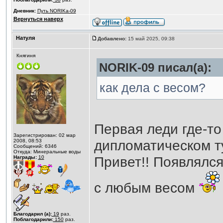
Дневник:
Путь NORIKа-09
Вернуться наверх
Натуля
Добавлено:
15 май 2025, 09:38
Княгиня
NORIK-09 писал(а):
как дела с весом?
Первая леди где-то
Зарегистрирован: 02 мар
дипломатическом 
2008, 08:53
Сообщений: 6346
Откуда: Минеральные воды
Привет!! Появлялс
Награды:
10
с любым весом
Благодарил (а):
19
раз.
Поблагодарили:
150
раз.