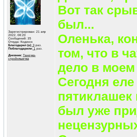
Вот так сры
был...
Зарегистрирован: 21 апр
Оленька, кон
2022, 08:20
Сообщений: 35
Откуда: Кодинск
Благодарил (а):
3
раз.
том, что в ча
Поблагодарили:
1
раз.
Дневник:
Танечка-
стройняшечка
дело в моем 
Сегодня еле
пятиклашек 
был уже при
нецензурных