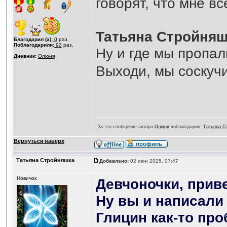
говорят, что мне вс
Татьяна Стройняш
Благодарил (а):
0
раз.
Поблагодарили:
92
раз.
Ну и где мы пропа
Дневник:
Олюня
Выходи, мы соскуч
За это сообщение автора
Олюня
поблагодарил:
Татьяна С
Вернуться наверх
Татьяна Стройняшка
Добавлено:
02 июн 2025, 07:47
Новичок
Девчоночки, приве
Ну вы и написал
Глицин как-то про