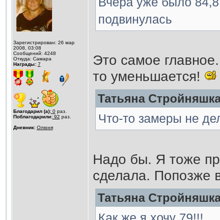
Вчера уже было 84,8
подвинулась
Зарегистрирован: 26 мар
2008, 03:08
Сообщений: 4248
Это самое главное.
Откуда: Самара
Награды:
7
то уменьшается!
Татьяна Стройняшка 
Благодарил (а):
0
раз.
Что-то замеры не де
Поблагодарили:
92
раз.
Дневник:
Олюня
Надо бы. Я тоже пр
сделала. Попозже 
Татьяна Стройняшка 
Как же я хочу 79!!!