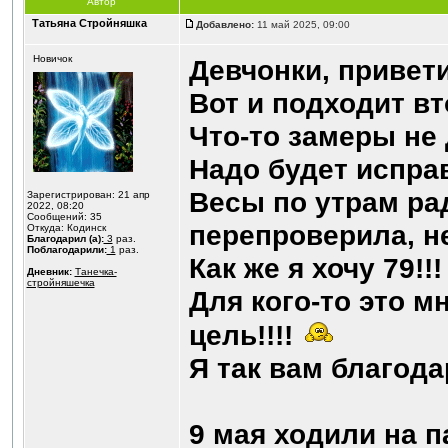
Автор
Татьяна Стройняшка
Добавлено:
11 май 2025, 09:00
Новичок
Девчонки, привет
Вот и подходит в
Что-то замеры не 
Надо будет испра
Весы по утрам ра
Зарегистрирован: 21 апр
2022, 08:20
Сообщений: 35
перепроверила, не
Откуда: Кодинск
Благодарил (а):
3
раз.
Поблагодарили:
1
раз.
Как же я хочу 79!!!
Дневник:
Танечка-
стройняшечка
Для кого-то это мн
цель!!!!
Я так вам благод
9 мая ходили на п