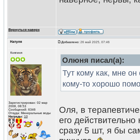
Вернуться наверх
Натуля
Добавлено:
26 май 2025, 07:46
Княгиня
Олюня писал(а):
Тут кому как, мне о
кому-то хорошо помо
Зарегистрирован: 02 мар
2008, 08:53
Оля, в терапевтиче
Сообщений: 6346
Откуда: Минеральные воды
Награды:
10
его действительно 
сразу 5 шт, я бы с