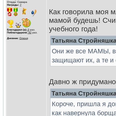
Откуда: Самара
Награды:
7
Как говорила моя м
мамой будешь! Счи
учебного года!
Благодарил (а):
0
раз.
Поблагодарили:
92
раз.
Дневник:
Олюня
Татьяна Стройняшка 
Они же все МАМЫ, вс
защищают их, а те и 
Давно ж придумано
Татьяна Стройняшка 
Короче, пришла я д
как навернула борща