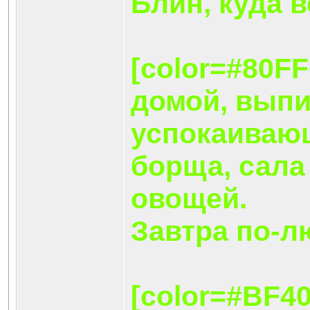
Блин, куда 
[color=#80F
домой, выпи
успокаивающ
борща, сала
овощей.
Завтра по-л
[color=#BF4