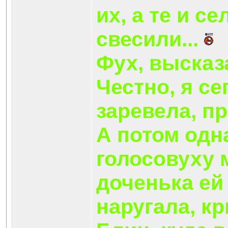
их, а те и с
свесили...
Фух, высказ
Честно, я се
заревела, п
А потом одн
голосовуху 
доченька ей
наругала, к