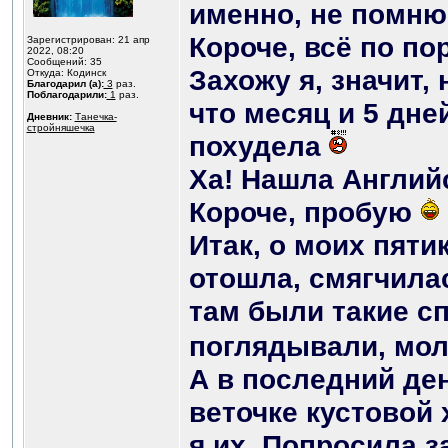
именно, не помн
Короче, всё по пор
Зарегистрирован: 21 апр
2022, 08:20
Сообщений: 35
Захожу я, значит,
Откуда: Кодинск
Благодарил (а):
3
раз.
Поблагодарили:
1
раз.
что месяц и 5 дней
Дневник:
Танечка-
стройняшечка
похудела
Ха! Нашла Англий
Короче, пробую
Итак, о моих пяти
отошла, смягчилас
там были такие с
поглядывали, м
А в последний де
веточке кустовой
я их. Попросила з