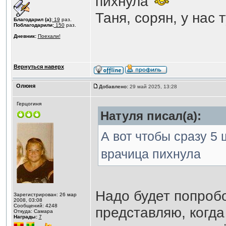
пихнула
Таня, сорян, у нас
Благодарил (а):
19
раз.
Поблагодарили:
150
раз.
Дневник:
Поехали!
Вернуться наверх
Олюня
Добавлено:
29 май 2025, 13:28
Герцогиня
Натуля писал(а):
А вот чтобы сразу 5 
врачица пихнула
Надо будет попроб
Зарегистрирован: 26 мар
2008, 03:08
Сообщений: 4248
представляю, когда
Откуда: Самара
Награды:
7