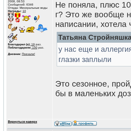
2008, 08:53
Не поняла, плюс 10
Сообщений: 6346
Откуда: Минеральные воды
Награды:
10
г? Это же вообще н
написании, хотела ч
Татьяна Стройняшка 
Благодарил (а):
19
раз.
у нас еще и аллерги
Поблагодарили:
150
раз.
Дневник:
Поехали!
глазки заплыли
Это сезонное, прой
бы в маленьких доз
Вернуться наверх