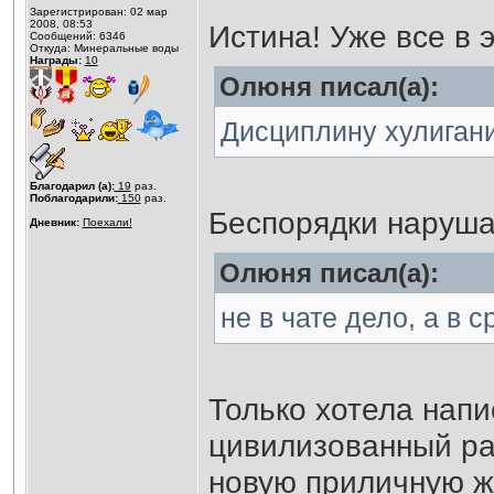
Зарегистрирован: 02 мар
2008, 08:53
Истина! Уже все в 
Сообщений: 6346
Откуда: Минеральные воды
Награды:
10
Олюня писал(а):
Дисциплину хулиган
Благодарил (а):
19
раз.
Поблагодарили:
150
раз.
Беспорядки наруш
Дневник:
Поехали!
Олюня писал(а):
не в чате дело, а в 
Только хотела напи
цивилизованный ра
новую приличную 