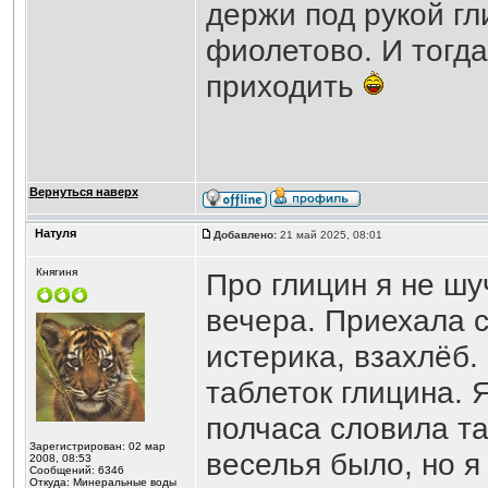
держи под рукой гли
фиолетово. И тогда
приходить
Вернуться наверх
Натуля
Добавлено:
21 май 2025, 08:01
Княгиня
Про глицин я не шу
вечера. Приехала с
истерика, взахлёб.
таблеток глицина. Я
полчаса словила та
Зарегистрирован: 02 мар
веселья было, но я
2008, 08:53
Сообщений: 6346
Откуда: Минеральные воды