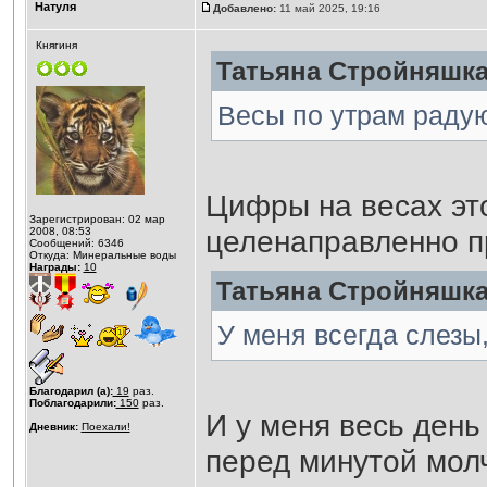
Натуля
Добавлено:
11 май 2025, 19:16
Княгиня
Татьяна Стройняшка 
Весы по утрам радую
Цифры на весах это
Зарегистрирован: 02 мар
целенаправленно п
2008, 08:53
Сообщений: 6346
Откуда: Минеральные воды
Награды:
10
Татьяна Стройняшка 
У меня всегда слезы
Благодарил (а):
19
раз.
Поблагодарили:
150
раз.
И у меня весь день
Дневник:
Поехали!
перед минутой молч