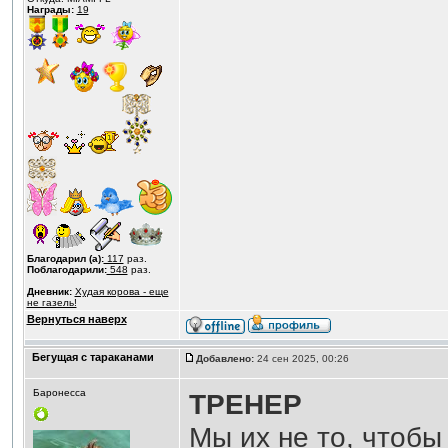
Награды:
19
Благодарил (а):
117
раз.
Поблагодарили:
548
раз.
Дневник:
Худая корова - еще
не газель!
Вернуться наверх
Бегущая с тараканами
Добавлено:
24 сен 2025, 00:26
Баронесса
ТРЕНЕР
Мы их не то, чтобы