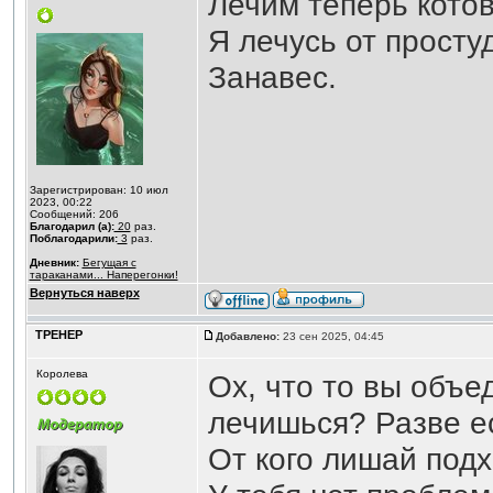
Лечим теперь котов
Я лечусь от просту
Занавес.
Зарегистрирован: 10 июл
2023, 00:22
Сообщений: 206
Благодарил (а):
20
раз.
Поблагодарили:
3
раз.
Дневник:
Бегущая с
тараканами... Наперегонки!
Вернуться наверх
ТРЕНЕР
Добавлено:
23 сен 2025, 04:45
Королева
Ох, что то вы объе
лечишься? Разве ес
От кого лишай под