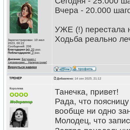
Сегодня - 25.000 ш
Вчера - 20.000 шаг
УЖЕ (!) перестала 
Ходьба реально ле
Зарегистрирован: 10 июл
2023, 00:22
Сообщений: 206
Благодарил (а):
20
раз.
Поблагодарили:
3
раз.
Дневник:
Бегущая с
тараканами... Наперегонки!
Вернуться наверх
ТРЕНЕР
Добавлено:
14 сен 2025, 21:12
Королева
Танечка, привет!
Рада, что поясницу
вообще ни одно зан
Молодец, что запи