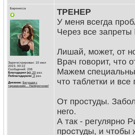
Баронесса
ТРЕНЕР
У меня всегда проб
Через все запреты 
Лишай, может, от н
Врач говорит, что 
Зарегистрирован: 10 июл
2023, 00:22
Мажем специальным
Сообщений: 206
Благодарил (а):
20
раз.
Поблагодарили:
3
раз.
что таблетки и все 
Дневник:
Бегущая с
тараканами... Наперегонки!
От простуды. Забол
него.
А так - регулярно 
простуды, и чтобы 