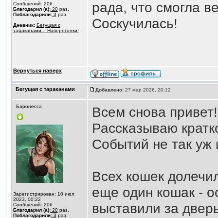
рада, что смогла в
Сообщений: 206
Благодарил (а):
20
раз.
Поблагодарили:
3
раз.
Соскучилась!
Дневник:
Бегущая с
тараканами... Наперегонки!
Вернуться наверх
Бегущая с тараканами
Добавлено:
27 мар 2026, 20:12
Баронесса
Всем снова привет!
Рассказываю кратко
Событий не так уж 
Всех кошек долечил
еще один кошак - о
Зарегистрирован: 10 июл
2023, 00:22
выставили за дверь
Сообщений: 206
Благодарил (а):
20
раз.
Поблагодарили:
3
раз.