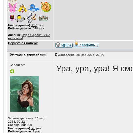
Благодарил (а):
117
раз.
Поблагодарили:
548
раз.
Дневник:
Худая корова - еще
не газель!
Вернуться наверх
Бегущая с тараканами
Добавлено:
26 мар 2026, 21:30
Баронесса
Ура, ура, ура! Я с
Зарегистрирован: 10 июл
2023, 00:22
Сообщений: 206
Благодарил (а):
20
раз.
Поблагодарили:
3
раз.