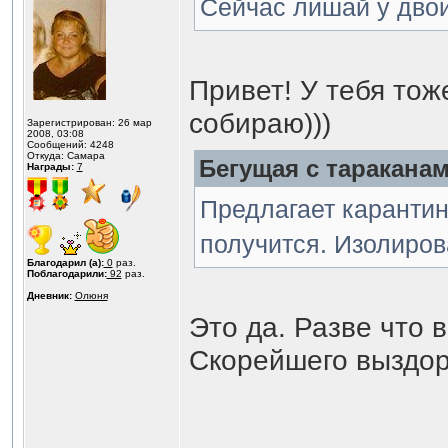
Сейчас лишай у двои
Привет! У тебя тож
собираю)))
Зарегистрирован: 26 мар
2008, 03:08
Сообщений: 4248
Откуда: Самара
Бегущая с тараканам
Награды:
7
Предлагает карантин
получится. Изолирова
Благодарил (а):
0
раз.
Поблагодарили:
92
раз.
Дневник:
Олюня
Это да. Разве что 
Скорейшего выздор