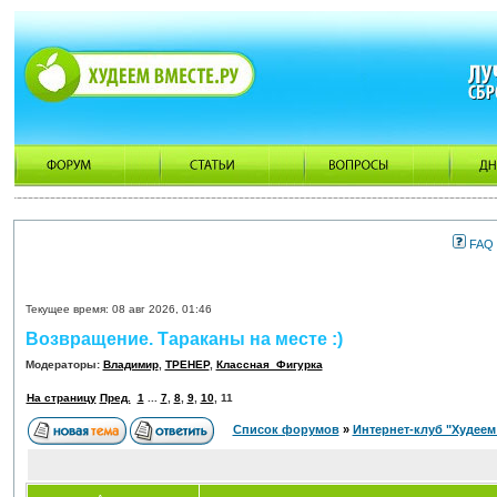
FAQ
Текущее время: 08 авг 2026, 01:46
Возвращение. Тараканы на месте :)
Модераторы:
Владимир
,
ТРЕНЕР
,
Классная_Фигурка
На страницу
Пред.
1
...
7
,
8
,
9
,
10
,
11
Список форумов
»
Интернет-клуб "Худеем