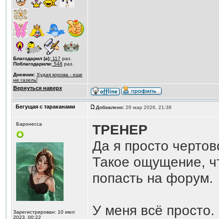
Благодарил (а):
117
раз.
Поблагодарили:
548
раз.
Дневник:
Худая корова - еще
не газель!
Вернуться наверх
Бегущая с тараканами
Добавлено:
26 мар 2026, 21:38
Баронесса
ТРЕНЕР
Да я просто чертов
Такое ощущение, чт
попасть на форум.
У меня всё просто.
Зарегистрирован: 10 июл
2023, 00:22