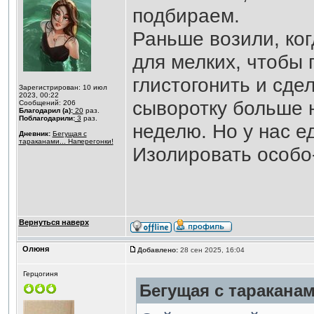
подбираем.
Раньше возили, ко
для мелких, чтобы
глистогонить и сде
Зарегистрирован: 10 июл
2023, 00:22
сыворотку больше н
Сообщений: 206
Благодарил (а):
20
раз.
Поблагодарили:
3
раз.
неделю. Но у нас е
Дневник:
Бегущая с
тараканами... Наперегонки!
Изолировать особо-
Вернуться наверх
Олюня
Добавлено:
28 сен 2025, 16:04
Герцогиня
Бегущая с тараканам