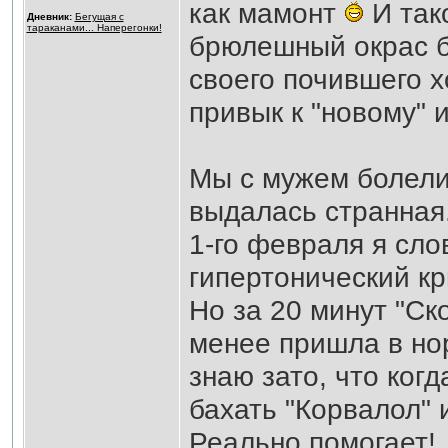
как мамонт
И так
Дневник:
Бегущая с
тараканами... Наперегонки!
брюлешный окрас б
своего почившего хо
привык к "новому" 
Мы с мужем болели,
выдалась странная
1-го февраля я сло
гипертонический кр
Но за 20 минут "Ск
менее пришла в нор
знаю зато, что когд
бахать "Корвалол" и
Реально помогает!