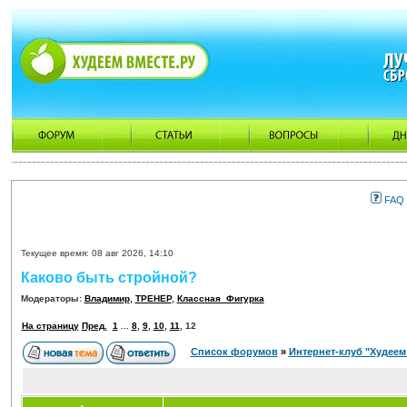
FAQ
Текущее время: 08 авг 2026, 14:10
Каково быть стройной?
Модераторы:
Владимир
,
ТРЕНЕР
,
Классная_Фигурка
На страницу
Пред.
1
...
8
,
9
,
10
,
11
,
12
Список форумов
»
Интернет-клуб "Худеем