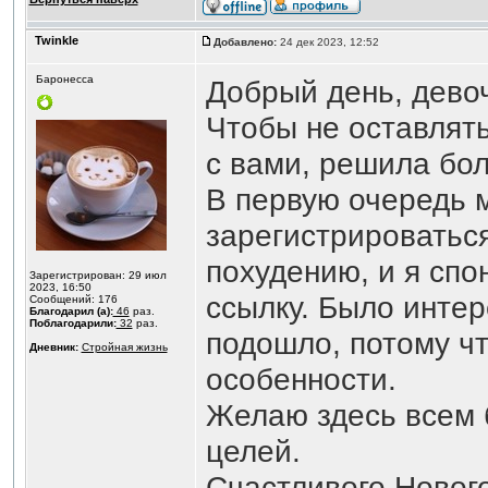
Twinkle
Добавлено:
24 дек 2023, 12:52
Баронесса
Добрый день, девоч
Чтобы не оставлят
с вами, решила бол
В первую очередь м
зарегистрироватьс
похудению, и я сп
Зарегистрирован: 29 июл
2023, 16:50
ссылку. Было интер
Сообщений: 176
Благодарил (а):
46
раз.
Поблагодарили:
32
раз.
подошло, потому чт
Дневник:
Стройная жизнь
особенности.
Желаю здесь всем 
целей.
Счастливого Нового