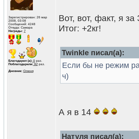
Вот, вот, факт, я за
Зарегистрирован: 26 мар
2008, 03:08
Сообщений: 4248
Итог: +2кг!
Откуда: Самара
Награды:
7
Twinkle писал(а):
Благодарил (а):
0
раз.
Если бы не режим ра
Поблагодарили:
92
раз.
Дневник:
Олюня
ч)
А я в 14
Натуля писал(а):