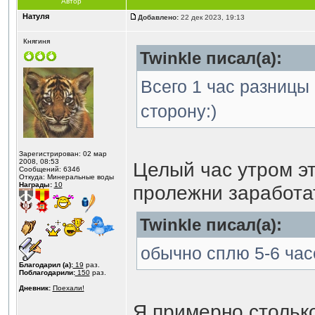
Автор
Натуля
Добавлено:
22 дек 2023, 19:13
Княгиня
Twinkle писал(а):
Всего 1 час разницы
сторону:)
Зарегистрирован: 02 мар
2008, 08:53
Целый час утром э
Сообщений: 6346
Откуда: Минеральные воды
Награды:
10
пролежни заработ
Twinkle писал(а):
обычно сплю 5-6 час
Благодарил (а):
19
раз.
Поблагодарили:
150
раз.
Дневник:
Поехали!
Я примерно столько