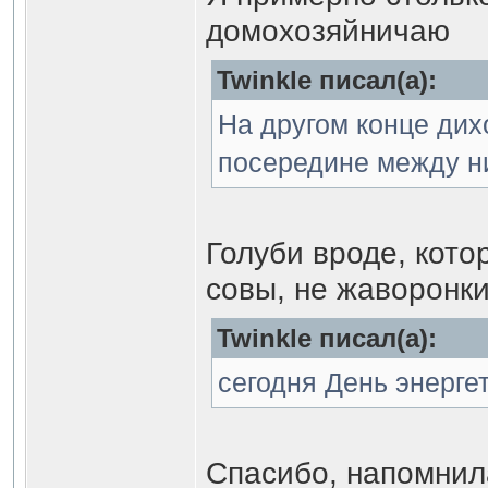
домохозяйничаю
Twinkle писал(а):
На другом конце дих
посередине между н
Голуби вроде, кото
совы, не жаворонк
Twinkle писал(а):
сегодня День энергет
Спасибо, напомнил