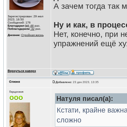
А зачем тогда так 
Зарегистрирован: 29 июл
2023, 16:50
Ну и как, в проце
Сообщений: 176
Благодарил (а):
46
раз.
Поблагодарили:
32
раз.
Нет, конечно, при н
Дневник:
Стройная жизнь
упражнений ещë ху
Вернуться наверх
Олюня
Добавлено:
23 дек 2023, 13:35
Герцогиня
Натуля писал(а):
Кстати, крайне важн
сложно