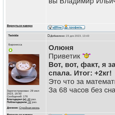
вы Владимир Ильич
Вернуться наверх
Twinkle
Добавлено:
23 дек 2023, 13:43
Баронесса
Олюня
Приветик
Вот, вот, факт, я 
спала. Итог: +2кг!
Это что за математи
За 68 часов без сн
Зарегистрирован: 29 июл
2023, 16:50
Сообщений: 176
Благодарил (а):
46
раз.
Поблагодарили:
32
раз.
Дневник:
Стройная жизнь
Вернуться наверх