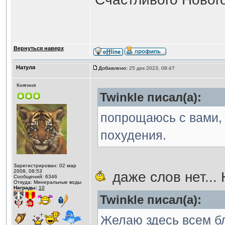
Вернуться наверх
Натуля
Добавлено:
25 дек 2023, 08:47
Княгиня
Twinkle писал(а):
попрощаюсь с вами,
похудения.
Зарегистрирован: 02 мар
2008, 08:53
даже слов нет...
Сообщений: 6346
Откуда: Минеральные воды
Награды:
10
Twinkle писал(а):
Желаю здесь всем бл