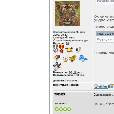
На улице жа
Ох, как же эт
ущерба. А яго
то вместо од
Зарегистрирован: 02 мар
Таша_2023 пи
2008, 08:53
Сообщений: 6346
Радует, что н
Откуда: Минеральные воды
Награды:
10
Напомни, что
Благодарил (а):
19
раз.
Поблагодарили:
150
раз.
Дневник:
Поехали!
Вернуться наверх
ТРЕНЕР
Добавлено:
07
Королева
Танюш, а чег