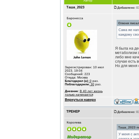
Автор
Таша_2023
Добавлено:
03
Баронесса
Олюня писал(
Сама же напи
каждому сво
Я была на де
метаболизм з
либо мне каче
случае есть 
Но для меня с
Зарегистрирован: 10 июл
2023, 19:04
Сообщений: 223
Откуда: Москва
Благодарил (а):
0
раз.
Поблагодарили:
30
раз.
Дневник:
В 40 лет жизнь
только начинается
Вернуться наверх
ТРЕНЕР
Добавлено:
03
Королева
Таша_2023 пи
У меня с акт
спорта в это