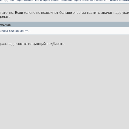
статочно. Если колено не позволяет больше энергии тратить, значит надо уси
елать!
сал(а):
 пока только мечта. .
ораж надо соответствующий подбирать