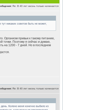
ообщения:
Re: В 40 лет жизнь только начинается
 тут никаких советов быть не может,
то. Организм привык к такому питанию,
ой точки. Поэтому я сейчас и думаю,
ть на 1200 - 7 дней. Но в последнем
дастся.
ообщения:
Re: В 40 лет жизнь только начинается
 день. Колено меня конечно выбило из
ановиться, хотя врачи не рекомендуют.