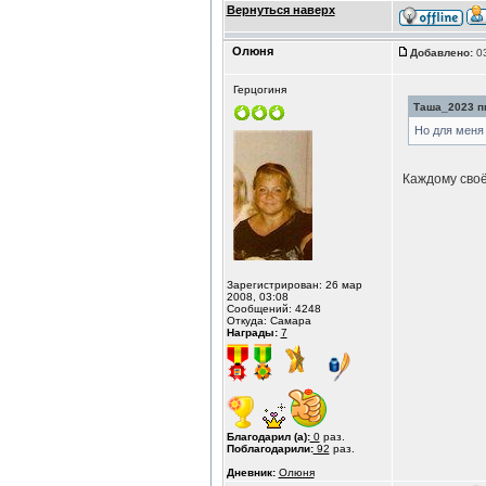
Вернуться наверх
Олюня
Добавлено:
03
Герцогиня
Таша_2023 пи
Но для меня 
Каждому своё
Зарегистрирован: 26 мар
2008, 03:08
Сообщений: 4248
Откуда: Самара
Награды:
7
Благодарил (а):
0
раз.
Поблагодарили:
92
раз.
Дневник:
Олюня