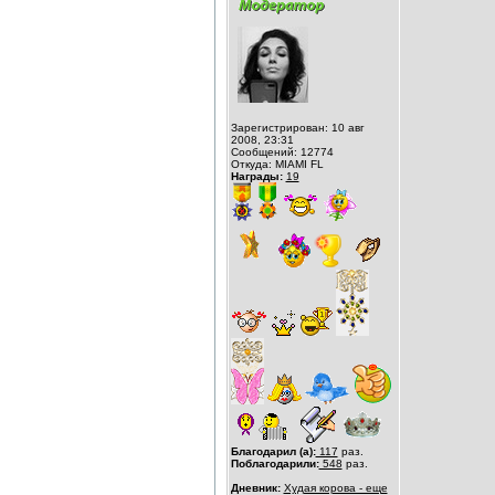
Зарегистрирован: 10 авг
2008, 23:31
Сообщений: 12774
Откуда: MIAMI FL
Награды:
19
Благодарил (а):
117
раз.
Поблагодарили:
548
раз.
Дневник:
Худая корова - еще