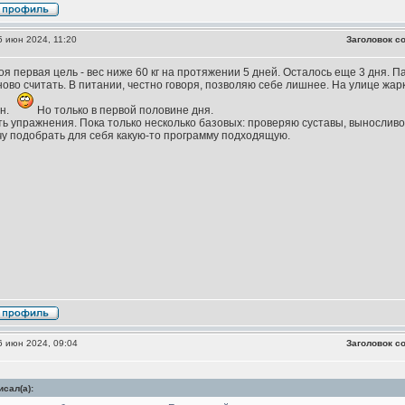
 июн 2024, 11:20
Заголовок с
Моя первая цель - вес ниже 60 кг на протяжении 5 дней. Осталось еще 3 дня. П
ово считать. В питании, честно говоря, позволяю себе лишнее. На улице жа
н.
Но только в первой половине дня.
ь упражнения. Пока только несколько базовых: проверяю суставы, выносливост
у подобрать для себя какую-то программу подходящую.
 июн 2024, 09:04
Заголовок с
сал(а):