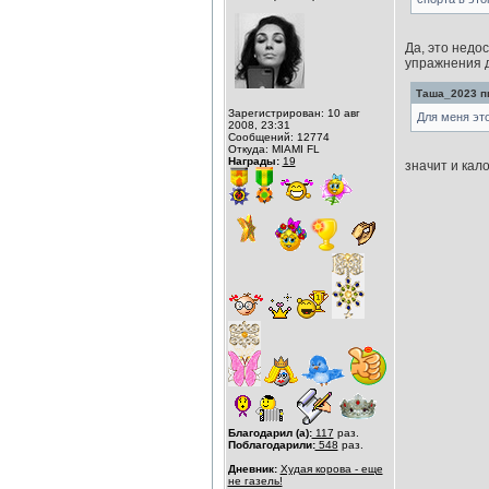
Да, это недо
упражнения д
Таша_2023 пи
Зарегистрирован: 10 авг
Для меня это
2008, 23:31
Сообщений: 12774
Откуда: MIAMI FL
Награды:
19
значит и кал
Благодарил (а):
117
раз.
Поблагодарили:
548
раз.
Дневник:
Худая корова - еще
не газель!