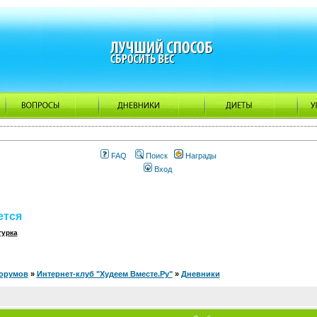
FAQ
Поиск
Награды
Вход
ется
гурка
орумов
»
Интернет-клуб "Худеем Вместе.Ру"
»
Дневники