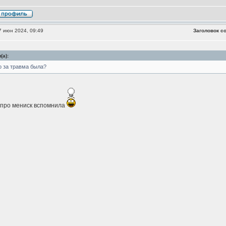
 июн 2024, 09:49
Заголовок с
(а):
о за травма была?
 про мениск вспомнила