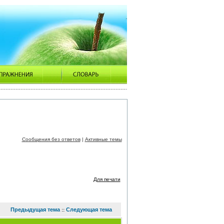
Сообщения без ответов
|
Активные темы
Для печати
Предыдущая тема
Следующая тема
::