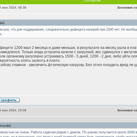
Сообщение
 июн 2024, 08:38
Заголовок с
а):
сала, что для поддержания, следовательно дефицита калорий при 1500 нет. Но вообще
е.
фиците 1200 ккал 2 месяца и даже меньше, в результате на месяц ушла в пла
амедлился. Только когда устроила качели с загрузкой, вес сдвинулся с метртв
ли организму регулярно устраивать 1500 - 5 дней, 1200 - 2 дня, либо уйти опя
вероятность опять залезть в плато.
ейчас главное - увеличить фтзическую нагрузку. Без этого похудеть вряд ли у
 июн 2024, 15:08
Заголовок с
сал(а):
ивностью не очень. Работа сидячая рядом с домом. По шагам получается около 2000 в
м году, но я прочитала, что люди с моей травмой через боль занимаются, чтобы восст