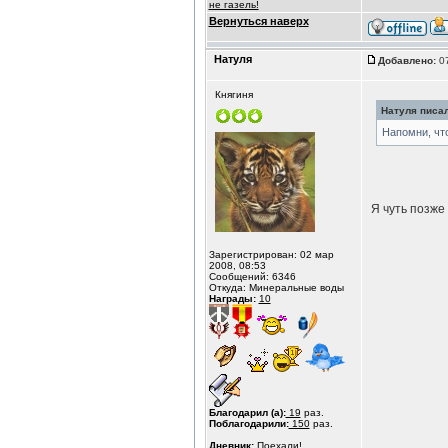
не газель!
Вернуться наверх
Натуля
Добавлено:
07
Княгиня
Натуля писал
Напомни, чт
Я чуть позже
Зарегистрирован: 02 мар
2008, 08:53
Сообщений: 6346
Откуда: Минеральные воды
Награды:
10
Благодарил (а):
19
раз.
Поблагодарили:
150
раз.
Дневник:
Поехали!