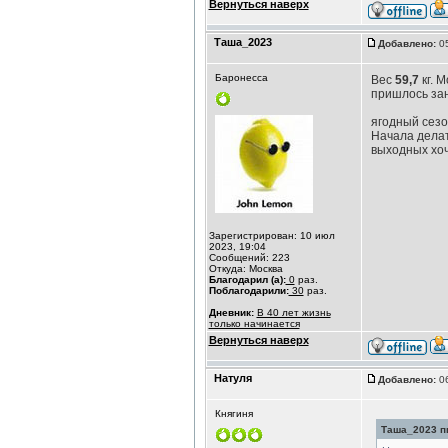
Вернуться наверх
Таша_2023
Добавлено:
05
Баронесса
Вес
59,7
кг. 
пришлось зан
ягодный сезо
Начала делат
выходных хоч
Зарегистрирован: 10 июл
2023, 19:04
Сообщений: 223
Откуда: Москва
Благодарил (а):
0
раз.
Поблагодарили:
30
раз.
Дневник:
В 40 лет жизнь
только начинается
Вернуться наверх
Натуля
Добавлено:
06
Княгиня
Таша_2023 пи