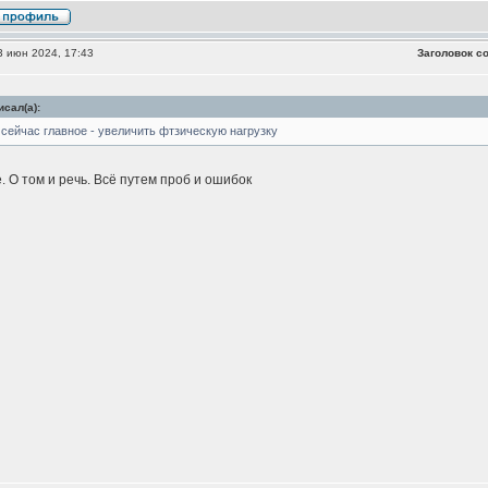
 июн 2024, 17:43
Заголовок с
сал(а):
сейчас главное - увеличить фтзическую нагрузку
. О том и речь. Всё путем проб и ошибок