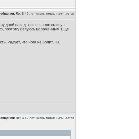
ообщения:
Re: В 40 лет жизнь только начинается
ару дней назад вес внезапно скакнул,
рко, поэтому балуюсь мороженным. Еще
ь. Радует, что нога не болит. На
ообщения:
Re: В 40 лет жизнь только начинается