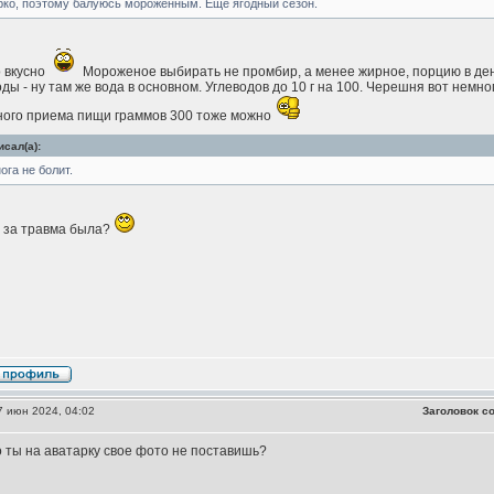
рко, поэтому балуюсь мороженным. Еще ягодный сезон.
о вкусно
Мороженое выбирать не промбир, а менее жирное, порцию в ден
ды - ну там же вода в основном. Углеводов до 10 г на 100. Черешня вот немног
ного приема пищи граммов 300 тоже можно
сал(а):
ога не болит.
 за травма была?
 июн 2024, 04:02
Заголовок с
о ты на аватарку свое фото не поставишь?