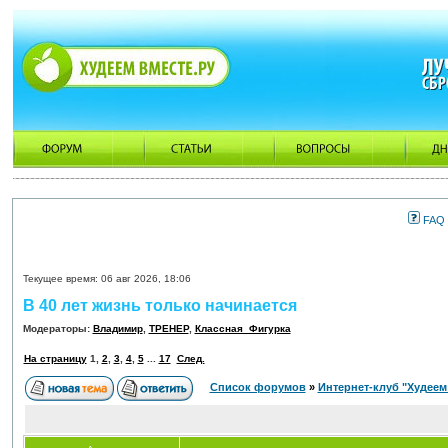
FAQ
Текущее время: 06 авг 2026, 18:06
В 40 лет жизнь только начинается
Модераторы:
Владимир
,
ТРЕНЕР
,
Классная_Фигурка
На страницу
1
,
2
,
3
,
4
,
5
...
17
След.
Список форумов
»
Интернет-клуб "Худеем