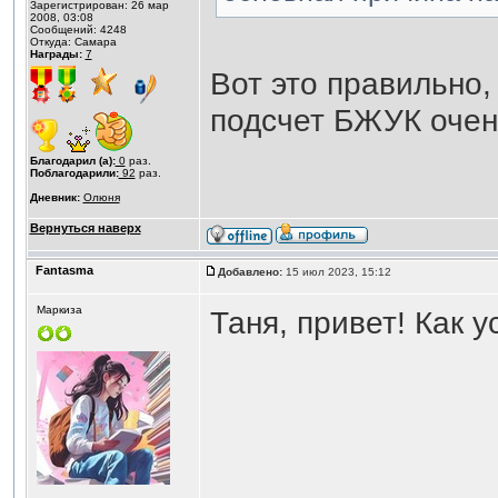
Зарегистрирован: 26 мар
2008, 03:08
Сообщений: 4248
Откуда: Самара
Награды:
7
Вот это правильно,
подсчет БЖУК очен
Благодарил (а):
0
раз.
Поблагодарили:
92
раз.
Дневник:
Олюня
Вернуться наверх
Fantasma
Добавлено:
15 июл 2023, 15:12
Маркиза
Таня, привет! Как у