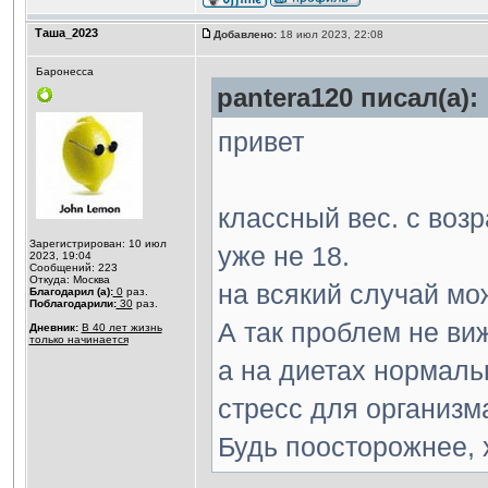
Таша_2023
Добавлено:
18 июл 2023, 22:08
Баронесса
pantera120 писал(а):
привет
классный вес. с воз
Зарегистрирован: 10 июл
уже не 18.
2023, 19:04
Сообщений: 223
Откуда: Москва
на всякий случай мо
Благодарил (а):
0
раз.
Поблагодарили:
30
раз.
А так проблем не виж
Дневник:
В 40 лет жизнь
только начинается
а на диетах нормаль
стресс для организм
Будь поосторожнее,