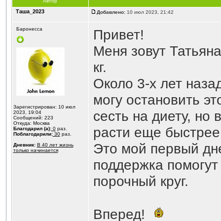
Автор
Таша_2023
Добавлено:
10 июл 2023, 21:42
Баронесса
Привет!
Меня зовут Татьяна.
кг.
Около 3-х лет назад
могу остановить эт
Зарегистрирован: 10 июл
сесть на диету, но 
2023, 19:04
Сообщений: 223
Откуда: Москва
расти еще быстрее
Благодарил (а):
0
раз.
Поблагодарили:
30
раз.
Это мой первый дн
Дневник:
В 40 лет жизнь
только начинается
поддержка помогут 
порочный круг.
Вперед!