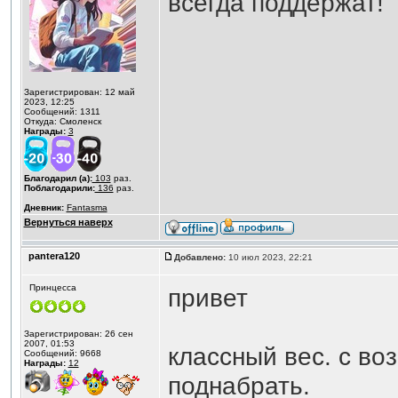
всегда поддержат!
Зарегистрирован: 12 май
2023, 12:25
Сообщений: 1311
Откуда: Смоленск
Награды:
3
Благодарил (а):
103
раз.
Поблагодарили:
136
раз.
Дневник:
Fantasma
Вернуться наверх
pantera120
Добавлено:
10 июл 2023, 22:21
Принцесса
привет
Зарегистрирован: 26 сен
2007, 01:53
классный вес. с во
Сообщений: 9668
Награды:
12
поднабрать.