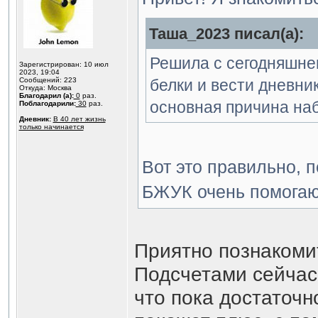
Таша_2023 писал(а):
Решила с сегодняшнег
Зарегистрирован: 10 июл
2023, 19:04
Сообщений: 223
белки и вести дневни
Откуда: Москва
Благодарил (а):
0
раз.
основная причина наб
Поблагодарили:
30
раз.
Дневник:
В 40 лет жизнь
только начинается
Вот это правильно, 
БЖУК очень помогаю
Приятно познакоми
Подсчетами сейчас
что пока достаточн