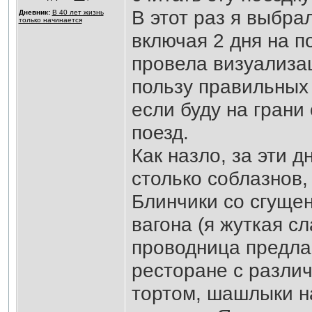
В этот раз я выбра
Дневник:
В 40 лет жизнь
только начинается
включая 2 дня на п
провела визуализац
пользу правильных 
если буду на грани
поезд.
Как назло, за эти 
столько соблазнов,
Блинчики со сгущен
вагона (я жуткая с
проводница предлаг
ресторане с разли
тортом, шашлыки на