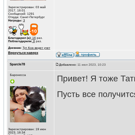
Зарегистрирован: 03 май
2017, 16:01
Сообщений: 1291
Откуда: Санкт-Петербург
Награды:
3
Благодарил (а):
16
раз.
Поблагодарили:
8
раз.
Дневник:
Тут Ксю ведет учет
Вернуться наверх
Sparcle78
Добавлено:
11 июл 2023, 10:23
Баронесса
Привет! Я тоже Тат
Пусть все получитс
Зарегистрирован: 19 июн
2023, 16:34