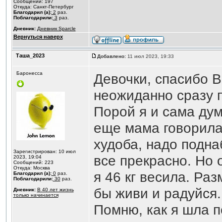
Сообщений: 197
Откуда: Санкт-Петербург
Благодарил (а):
2
раз.
Поблагодарили:
3
раз.
Дневник:
Дневник Sparcle
Вернуться наверх
Таша_2023
Добавлено:
11 июл 2023, 19:33
Баронесса
Девочки, спасибо В
неожиданно сразу п
Порой я и сама дум
еще мама говорила
худоба, надо подна
Зарегистрирован: 10 июл
все прекрасно. Но 
2023, 19:04
Сообщений: 223
Откуда: Москва
я 46 кг весила. Ра
Благодарил (а):
0
раз.
Поблагодарили:
30
раз.
бы живи и радуйся.
Дневник:
В 40 лет жизнь
только начинается
Помню, как я шла п