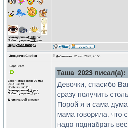
Благодарил (а):
138
раз.
Поблагодарили:
235
раз.
Вернуться наверх
ЗвездочкаСнебес
Добавлено:
12 июл 2023, 20:55
Баронесса
Таша_2023 писал(а):
Зарегистрирован: 29 мар
Девочки, спасибо Ва
2016, 10:59
Сообщений: 113
Благодарил (а):
9
раз.
сразу получить столь
Поблагодарили:
3
раз.
Дневник:
мой дневник
Порой я и сама дума
мама говорила, что 
надо поднабрать вес.