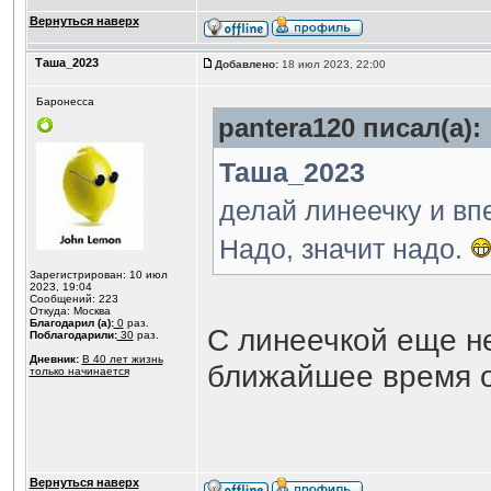
Вернуться наверх
Таша_2023
Добавлено:
18 июл 2023, 22:00
Баронесса
pantera120 писал(а):
Таша_2023
делай линеечку и вп
Надо, значит надо.
Зарегистрирован: 10 июл
2023, 19:04
Сообщений: 223
Откуда: Москва
Благодарил (а):
0
раз.
С линеечкой еще н
Поблагодарили:
30
раз.
Дневник:
В 40 лет жизнь
ближайшее время о
только начинается
Вернуться наверх