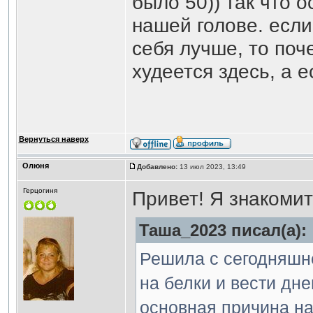
было 50)) так что 
нашей голове. если
себя лучше, то поч
худеется здесь, а 
Вернуться наверх
Олюня
Добавлено:
13 июл 2023, 13:49
Герцогиня
Привет! Я знакомит
Таша_2023 писал(а):
Решила с сегодняшне
на белки и вести дне
основная причина на