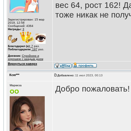
вес 64, рост 162! Д
тоже никак не полу
Зарегистрирован: 15 мар
2019, 12:58
Сообщений: 4364
Награды:
3
Благодарил (а):
7
раз.
Поблагодарили:
197
раз.
Дневник:
Стройнею и
хорошею с каждым днем
Вернуться наверх
Ксю***
Добавлено:
11 июл 2023, 00:13
Маркиза
Добро пожаловать!