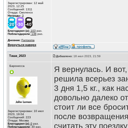
Зарегистрирован: 12 май
2023, 12:25
Сообщений: 1311
Откуда: Смоленск
Награды:
3
Благодарил (а):
103
раз.
Поблагодарили:
136
раз.
Дневник:
Fantasma
Вернуться наверх
Таша_2023
Добавлено:
18 июл 2023, 21:59
Баронесса
Я вернулась. И вот,
решила всерьез за
3 дня 1,5 кг., как 
довольно далеко от
стоит ли все броси
Зарегистрирован: 10 июл
после возвращения,
2023, 19:04
Сообщений: 223
Откуда: Москва
считать эту поездк
Благодарил (а):
0
раз.
Поблагодарили:
30
раз.