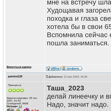
мне на встречу шла
Худощавая загорел
походка и глаза св
хотела бы в свои 65
Вспомнила сейчас е
пошла заниматься.
Вернуться наверх
pantera120
Добавлено:
12 июл 2023, 20:29
Принцесса
Таша_2023
делай линеечку и в
Зарегистрирован: 26 сен
2007, 01:53
Надо, значит надо.
Сообщений: 9668
Награды:
12