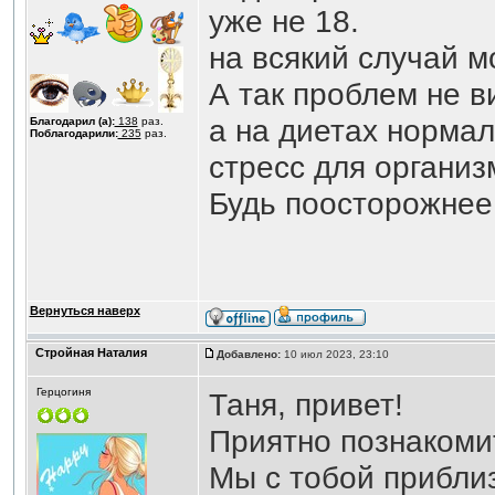
уже не 18.
на всякий случай 
А так проблем не в
а на диетах нормал
Благодарил (а):
138
раз.
Поблагодарили:
235
раз.
стресс для организ
Будь поосторожнее
Вернуться наверх
Стройная Наталия
Добавлено:
10 июл 2023, 23:10
Герцогиня
Таня, привет!
Приятно познакоми
Мы с тобой прибли