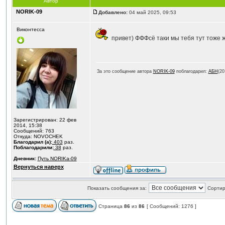
Автор
NORIK-09
Добавлено:
04 май 2025, 09:53
Виконтесса
привет) ФФФсё таки мы тебя тут тоже
За это сообщение автора
NORIK-09
поблагодарил:
АБН
(20
Зарегистрирован: 22 фев
2014, 15:38
Сообщений: 763
Откуда: NOVOCHEK
Благодарил (а):
403
раз.
Поблагодарили:
38
раз.
Дневник:
Путь NORIKа-09
Вернуться наверх
Показать сообщения за:
Сортир
Страница
86
из
86
[ Сообщений: 1276 ]