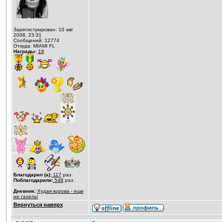
Зарегистрирован: 10 авг
2008, 23:31
Сообщений: 12774
Откуда: MIAMI FL
Награды:
19
Благодарил (а):
117
раз.
Поблагодарили:
548
раз.
Дневник:
Худая корова - еще
не газель!
Вернуться наверх