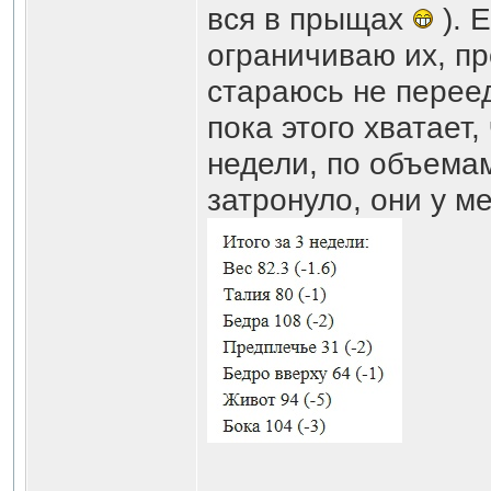
вся в прыщах
). 
ограничиваю их, п
стараюсь не переед
пока этого хватает,
недели, по объема
затронуло, они у м