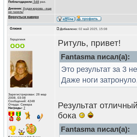
Поблагодарили:
548
раз.
Дневник:
Худая корова - еще
не газель!
Вернуться наверх
Олюня
Добавлено:
02 май 2025, 15:08
Герцогиня
Ритуль, привет!
Fantasma писал(а):
Это результат за 3 
Даже ноги затронуло
Зарегистрирован: 26 мар
2008, 03:08
Сообщений: 4248
Результат отличный
Откуда: Самара
Награды:
7
бока
Fantasma писал(а):