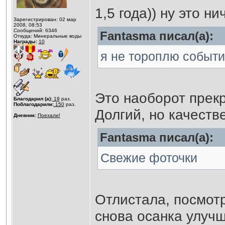
1,5 года)) ну это н
Зарегистрирован: 02 мар
2008, 08:53
Сообщений: 6346
Fantasma писал(а):
Откуда: Минеральные воды
Награды:
10
я не тороплю событи
Это наоборот прекр
Благодарил (а):
19
раз.
Поблагодарили:
150
раз.
Долгий, но качеств
Дневник:
Поехали!
Fantasma писал(а):
Свежие фоточки
Отлистала, посмотр
снова осанка улуч