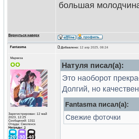
большая молодчин
Вернуться наверх
Fantasma
Добавлено:
12 апр 2025, 08:24
Маркиза
Натуля писал(а):
Это наоборот прекрас
Долгий, но качестве
Fantasma писал(а):
Зарегистрирован: 12 май
Свежие фоточки
2023, 12:25
Сообщений: 1311
Откуда: Смоленск
Награды:
3