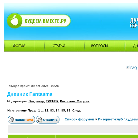
FAQ
Текущее время: 09 авг 2026, 10:26
Дневник Fantasma
Модераторы:
Владимир
,
ТРЕНЕР
,
Классная_Фигурка
На страницу
Пред.
1
...
82
,
83
,
84
,
85
,
86
След.
Список форумов
»
Интернет-клуб "Худеем