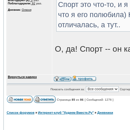
Благодарил (а):
0
раз.
Спорт это что-то, и 
Поблагодарили:
92
раз.
Дневник:
Олюня
что я его полюбила)
отличалась, а тут..
О, да! Спорт -- он к
Вернуться наверх
Показать сообщения за:
Сортир
Страница
85
из
86
[ Сообщений: 1276 ]
Список форумов
»
Интернет-клуб "Худеем Вместе.Ру"
»
Дневники