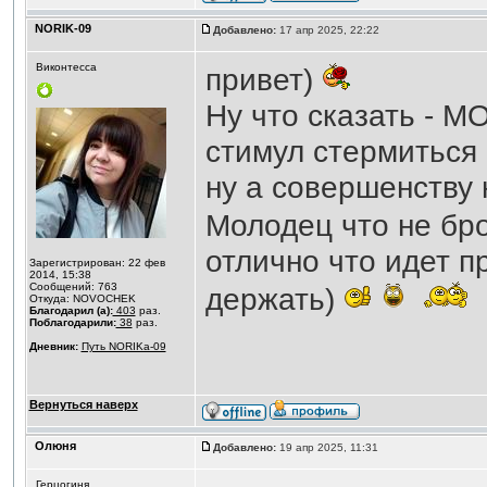
NORIK-09
Добавлено:
17 апр 2025, 22:22
Виконтесса
привет)
Ну что сказать - 
стимул стермиться
ну а совершенству 
Молодец что не бро
отлично что идет п
Зарегистрирован: 22 фев
2014, 15:38
Сообщений: 763
держать)
Откуда: NOVOCHEK
Благодарил (а):
403
раз.
Поблагодарили:
38
раз.
Дневник:
Путь NORIKа-09
Вернуться наверх
Олюня
Добавлено:
19 апр 2025, 11:31
Герцогиня