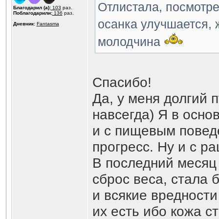
Отлистала, посмотре
Благодарил (а):
103
раз.
Поблагодарили:
136
раз.
осанка улучшается, 
Дневник:
Fantasma
молодчина
Спасибо!
Да, у меня долгий п
навсегда) Я в осно
и с пищевым повед
прогресс. Ну и с р
В последний месяц 
сброс веса, стала 
и всякие вредности
их есть ибо кожа с