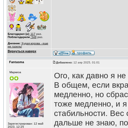
Благодарил (а):
117
раз.
Поблагодарили:
548
раз.
Дневник:
Худая корова - еще
не газель!
Вернуться наверх
Fantasma
Добавлено:
12 апр 2025, 01:01
Маркиза
Ого, как давно я н
В общем, если вкра
медленно, но сбра
тоже медленно, и я
стабильности. Вес с
дальше не знаю, по
Зарегистрирован: 12 май
2023, 12:25