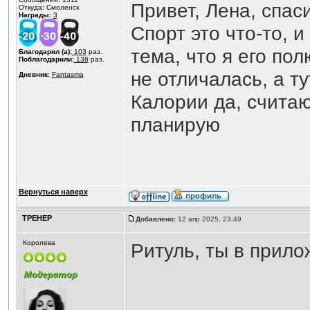
Привет, Лена, спа
Откуда: Смоленск
Награды:
3
Спорт это что-то, и
тема, что я его по
Благодарил (а):
103
раз.
Поблагодарили:
136
раз.
не отличалась, а тут
Дневник:
Fantasma
Калории да, считаю
планирую
Вернуться наверх
ТРЕНЕР
Добавлено:
12 апр 2025, 23:49
Королева
Ритуль, ты в прил