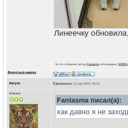
Линеечку обновила
За это сообщение автора
Fantasma
поблагодарил:
NORIK-
Вернуться наверх
Натуля
Добавлено:
12 апр 2025, 06:10
Княгиня
Fantasma писал(а):
как давно я не захо