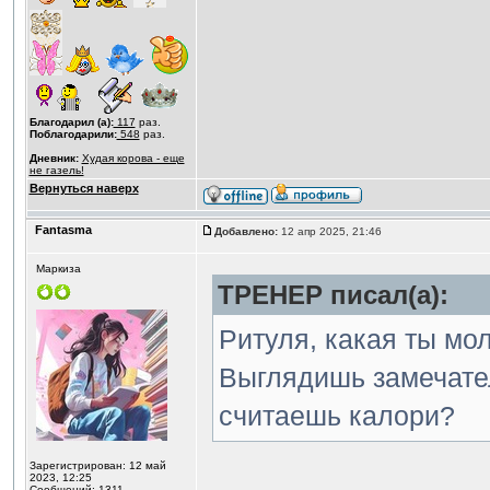
Благодарил (а):
117
раз.
Поблагодарили:
548
раз.
Дневник:
Худая корова - еще
не газель!
Вернуться наверх
Fantasma
Добавлено:
12 апр 2025, 21:46
Маркиза
ТРЕНЕР писал(а):
Ритуля, какая ты мол
Выглядишь замечатель
считаешь калори?
Зарегистрирован: 12 май
2023, 12:25
Сообщений: 1311