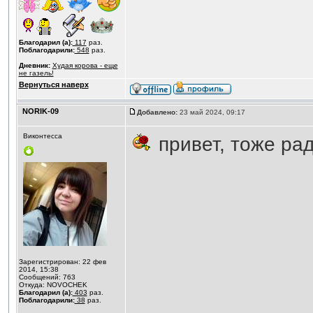
Благодарил (а):
117
раз.
Поблагодарили:
548
раз.
Дневник:
Худая корова - еще
не газель!
Вернуться наверх
NORIK-09
Добавлено:
23 май 2024, 09:17
Виконтесса
привет, тоже рада
Зарегистрирован: 22 фев
2014, 15:38
Сообщений: 763
Откуда: NOVOCHEK
Благодарил (а):
403
раз.
Поблагодарили:
38
раз.