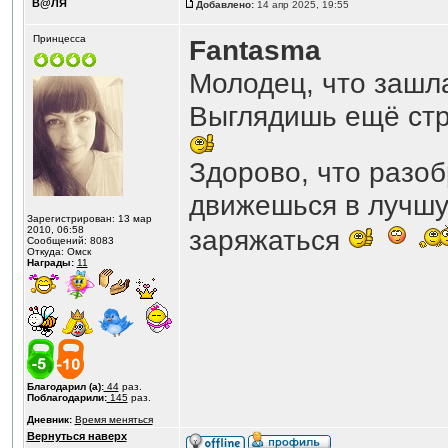
В@ЛЯ
Добавлено:
14 апр 2025, 19:55
Принцесса
Fantasma
Молодец, что зашл
Выглядишь ещё стр
Здорово, что разоб
движешься в лучшую
Зарегистрирован: 13 мар
2010, 06:58
заряжаться
Сообщений: 8083
Откуда: Омск
Награды:
11
Благодарил (а):
44
раз.
Поблагодарили:
145
раз.
Дневник:
Время меняться
Вернуться наверх