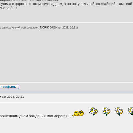
купила в царстве этом мармеладном, а он натуральный, свежайший, там своё п
съела 3шт
е автора
Ксю***
поблагодарил:
NORIK-09
(29 авг 2023, 20:31)
 авг 2023, 20:21
прошедшим днём рождения моя дорогая!!!