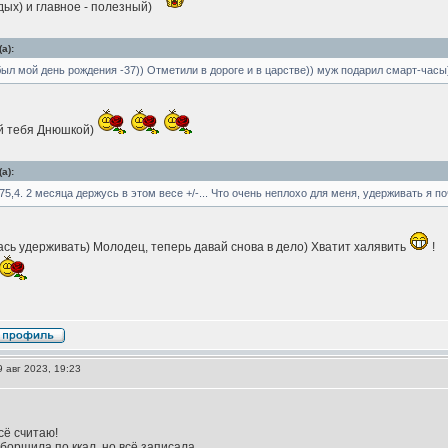
ых) и главное - полезный)
а):
ыл мой день рождения -37)) Отметили в дороге и в царстве)) муж подарил смарт-часы
 тебя Днюшкой)
а):
75,4. 2 месяца держусь в этом весе +/-... Что очень неплохо для меня, удерживать я по
ась удерживать) Молодец, теперь давай снова в дело) Хватит халявить
!
 авг 2023, 19:23
сё считаю!
борщила по ккал, но всё записала...