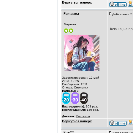
Вернуться наверх
Fantasma
Добавлено:
27
Маркиза
Ксюша, не п
Зарегистрирован: 12 май
2023, 12:25
Сообщений: 1311
Откуда: Смоленск
Награды:
3
Благодарил (а):
103
раз.
Поблагодарили:
136
раз.
Дневник:
Fantasma
Вернуться наверх
Ксю***
Добавлено:
29