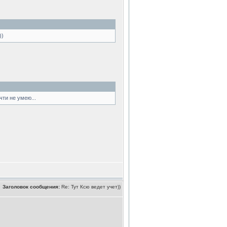
))
чти не умею...
Заголовок сообщения:
Re: Тут Ксю ведет учет))