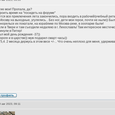
гие мои! Пропала, да?
кроить время на "посидеть на форуме"
жется все приключения лета закончились, пора входить в рабочий/учебный ритм
Москву на выходные, угулялись... Без ног, дети мои герои, почти не ныли)) Б
онорельсе их покатали, на кораблике по Москва-реке, в зоопарке были!
ли в Твери и там съездили недалеко в г. Лихославль! Там интересное местечк
инули в Питер!
ыл мой день рождения -37))
ороге и в царстве)) муж подарил смарт-часы))
5,4. 2 месяца держусь в этом весе +/-... Что очень неплохо для меня, удержива
 авг 2023, 09:11