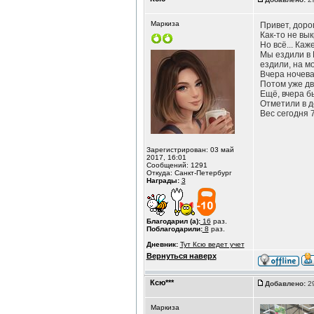
Маркиза
Привет, доро
Как-то не вы
Но всё... Ка
Мы ездили в 
ездили, на м
Вчера ночева
Потом уже дв
Ещё, вчера б
Отметили в д
Вес сегодня 7
Зарегистрирован: 03 май
2017, 16:01
Сообщений: 1291
Откуда: Санкт-Петербург
Награды:
3
Благодарил (а):
16
раз.
Поблагодарили:
8
раз.
Дневник:
Тут Ксю ведет учет
Вернуться наверх
Ксю***
Добавлено:
29
Маркиза