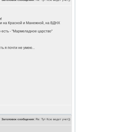
!
ыли на Красной и Манежной, на ВДНХ
о есть - "Мармеладное царство"
ть я почти не умею...
Заголовок сообщения:
Re: Тут Ксю ведет учет))