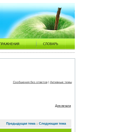
Сообщения без ответов
|
Активные темы
Для печати
Предыдущая тема
Следующая тема
::