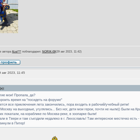
е автора
Ксю***
поблагодарил:
NORIK-09
(29 авг 2023, 11:42)
 авг 2023, 11:45
а):
гие мои! Пропала, да?
кроить время на "посидеть на форуме"
жется все приключения лета закончились, пора входить в рабочий/учебный ритм!
Москву на выходные, угулялись... Без ног, дети мои герои, почти не ныли)) Были на К
х покатали, на кораблике по Москва-реке, в зоопарке были!
ли в Твери и там съездили недалеко в г. Лихославль! Там интересное местечко есть 
винули в Питер!