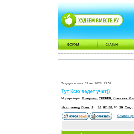
Текущее время: 09 авг 2026, 13:59
Тут Ксю ведет учет))
Модераторы:
Владимир
,
ТРЕНЕР
,
Классная_Фи
На страницу
Пред.
1
...
86
,
87
,
88
,
89
,
90
След.
Список ф