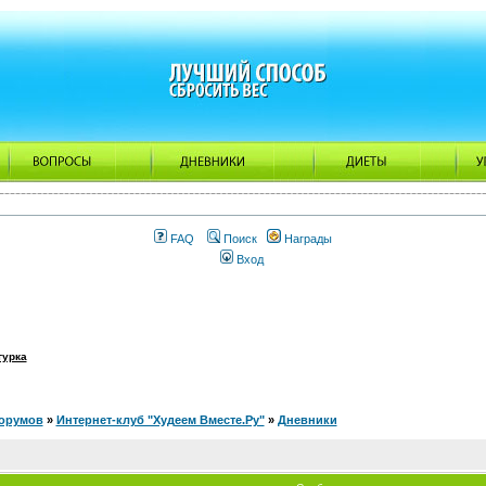
FAQ
Поиск
Награды
Вход
гурка
орумов
»
Интернет-клуб "Худеем Вместе.Ру"
»
Дневники