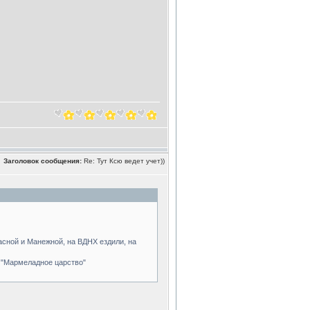
Заголовок сообщения:
Re: Тут Ксю ведет учет))
расной и Манежной, на ВДНХ ездили, на
- "Мармеладное царство"