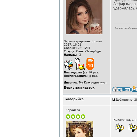
Зефир вчера 
удержалась, 
За это сообщени
Зарегистрирован: 03 май
2017, 16:01
Сообщений: 1291
Откуда: Санкт-Петербург
Награды:
3
Благодарил (а):
16
раз.
Поблагодарили:
8
раз.
Дневник:
Тут Ксю ведет учет
Вернуться наверх
калорийка
Добавлено:
29
Королева
Ксюнечка, с 