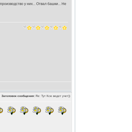
роизводство у них... Отвал башки... Не
Заголовок сообщения:
Re: Тут Ксю ведет учет))