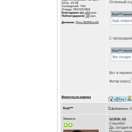
Отличный отд
2014, 15:38
Сообщений: 763
Откуда: NOVOCHEK
Благодарил (а):
403
раз.
Ксю*** писал(
Поблагодарили:
38
раз.
Ещё, вчера б
Дневник:
Путь NORIKа-09
С прошедшей
Ксю*** писал(
Вес сегодня 
Вот и научил
Фотки класс)
Вернуться наверх
Ксю***
Добавлено:
29
Маркиза
NORIK-09
Спасибо!
Да, сегодня в
Правда, пере