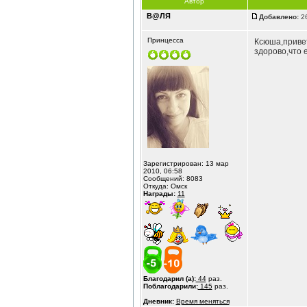
Автор
В@ЛЯ
Добавлено:
26
Принцесса
Ксюша,привет
здорово,что 
Зарегистрирован: 13 мар
2010, 06:58
Сообщений: 8083
Откуда: Омск
Награды:
11
Благодарил (а):
44
раз.
Поблагодарили:
145
раз.
Дневник:
Время меняться