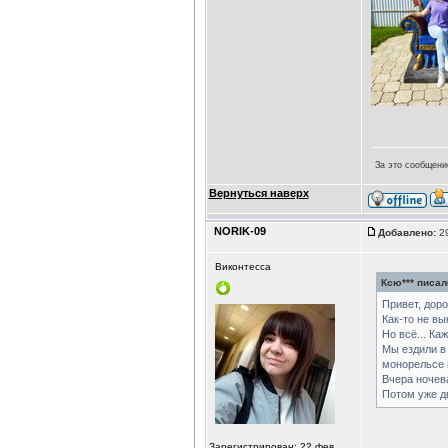
За это сообщени
Вернуться наверх
NORIK-09
Добавлено:
29
Виконтесса
Ксю*** писал(
Привет, доро
Как-то не вы
Но всё... Ка
Мы ездили в 
монорельсе и
Вчера ночева
Потом уже д
Зарегистрирован: 22 фев